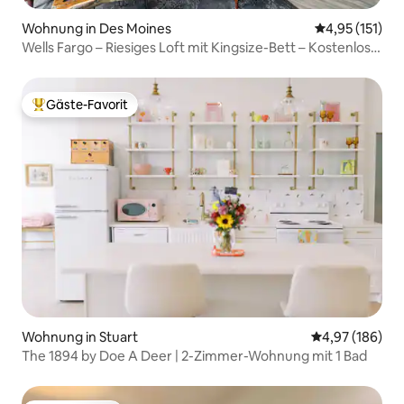
Wohnung in Des Moines
Durchschnittl
4,95 (151)
Wells Fargo – Riesiges Loft mit Kingsize-Bett – Kostenlose
Parkplätze
Gäste-Favorit
Beliebter Gäste-Favorit.
Wohnung in Stuart
Durchschnittli
4,97 (186)
The 1894 by Doe A Deer | 2-Zimmer-Wohnung mit 1 Bad