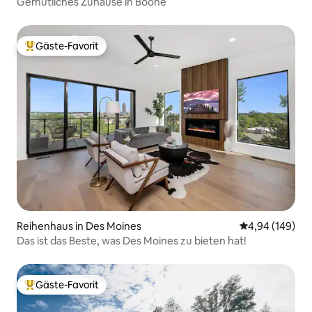
Gemütliches Zuhause in Boone
Gäste-Favorit
Beliebter Gäste-Favorit.
Reihenhaus in Des Moines
Durchschnittli
4,94 (149)
Das ist das Beste, was Des Moines zu bieten hat!
Gäste-Favorit
Beliebter Gäste-Favorit.