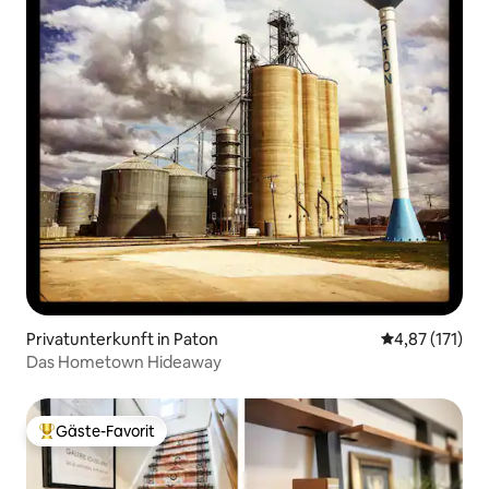
Privatunterkunft in Paton
Durchschnittl
4,87 (171)
Das Hometown Hideaway
Gäste-Favorit
Beliebter Gäste-Favorit.