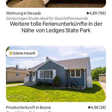
Wohnung in Nevada
Durchschnittli
4,89 (156)
Geräumiges Studio ideal für Geschäftsreisende
Weitere tolle Ferienunterkünfte in der
Nähe von Ledges State Park
Gäste-Favorit
Beliebter Gäste-Favorit.
Privatunterkunft in Boone
Durchschnittl
4,96 (28)