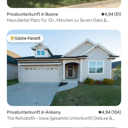
Privatunterkunft in Boone
Durchschnitt
4,94 (51)
Haus bietet Platz für 12+, Minuten zu Seven Oaks &
Ledges
Gäste-Favorit
Beliebter Gäste-Favorit.
Privatunterkunft in Ankeny
Durchschnittli
4,94 (104)
The Rehoboth – Iowa (gesamte Unterkunft) Deluxe &
Elegant