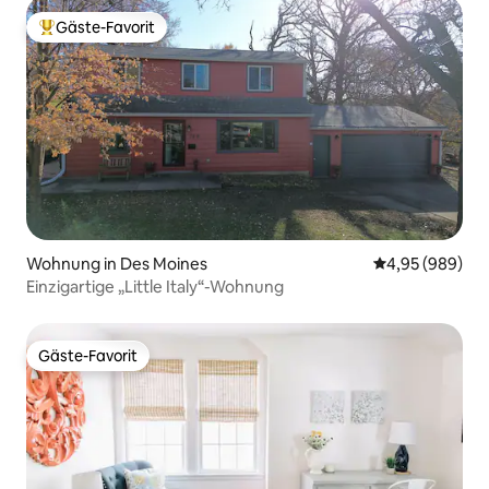
Gäste-Favorit
Beliebter Gäste-Favorit.
Wohnung in Des Moines
Durchschnittli
4,95 (989)
Einzigartige „Little Italy“-Wohnung
Gäste-Favorit
Gäste-Favorit