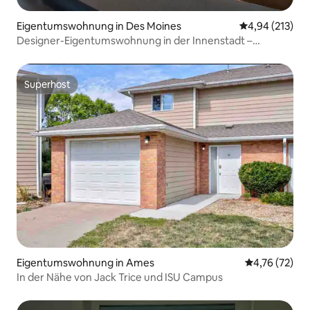
Eigentumswohnung in Des Moines
Durchschnittl
4,94 (213)
Designer-Eigentumswohnung in der Innenstadt –
herrliche Aussicht
Superhost
Superhost
Eigentumswohnung in Ames
Durchschnitt
4,76 (72)
In der Nähe von Jack Trice und ISU Campus