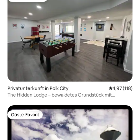
Beliebter Gäste-Favorit.
Privatunterkunft in Polk City
Durchschnittl
4,97 (118)
The Hidden Lodge – bewaldetes Grundstück mit
Feuerstelle und Spielen!
Gäste-Favorit
Gäste-Favorit