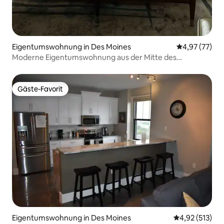
Eigentumswohnung in Des Moines
Durchschnitt
4,97 (77)
Moderne Eigentumswohnung aus der Mitte des
Jahrhunderts mit 1 Schlafzimmer
Gäste-Favorit
Gäste-Favorit
Eigentumswohnung in Des Moines
Durchschnittl
4,92 (513)