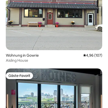
Wohnung in Gowrie
Durchschnittli
4,96 (107)
Aisling House
Gäste-Favorit
Gäste-Favorit