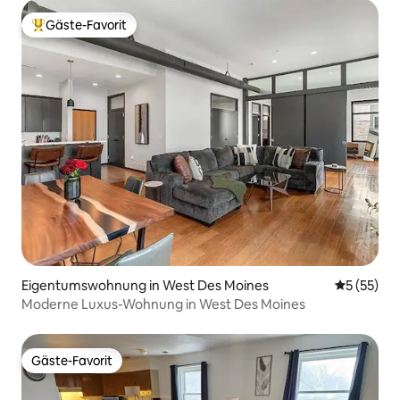
Gäste-Favorit
Beliebter Gäste-Favorit.
Eigentumswohnung in West Des Moines
Durchschn
5 (55)
Moderne Luxus-Wohnung in West Des Moines
Gäste-Favorit
Gäste-Favorit