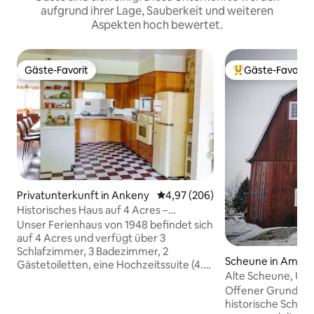
aufgrund ihrer Lage, Sauberkeit und weiteren
Aspekten hoch bewertet.
Gäste-Favorit
Gäste-Favorit
Gäste-Favorit
Beliebter Gäste-F
Privatunterkunft in Ankeny
Durchschnittliche Bewertung: 4
4,97 (206)
Historisches Haus auf 4 Acres –
Whirlpool, Pool, Tiki-Bar
Unser Ferienhaus von 1948 befindet sich
auf 4 Acres und verfügt über 3
Schlafzimmer, 3 Badezimmer, 2
Scheune in Ames
Gästetoiletten, eine Hochzeitssuite (4.
Alte Scheune, Umb
Schlafzimmer), ein TV-/Spielzimmer im
künstlerisch, Sola
Offener Grundris
Stil der 70er Jahre, eine Tiki-Bar und ein
historische Scheun
Kinderspielzimmer. Draußen haben wir