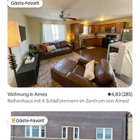
Gäste-Favorit
Gäste-Favorit
Wohnung in Ames
Durchschnittli
4,83 (285)
Reihenhaus mit 4 Schlafzimmern im Zentrum von Ames!
Gäste-Favorit
Beliebter Gäste-Favorit.