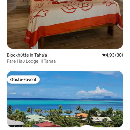
Blockhütte in Taha'a
Durchschnittl
4,93 (30)
Fare Hau Lodge III Tahaa
Gäste-Favorit
Gäste-Favorit