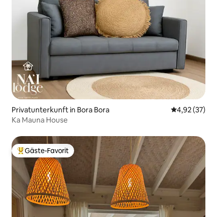
Privatunterkunft in Bora Bora
Durchschnitt
4,92 (37)
Ka Mauna House
Gäste-Favorit
Beliebter Gäste-Favorit.