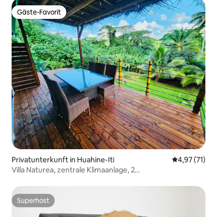
Gäste-Favorit
Gäste-Favorit
Privatunterkunft in Huahine-Iti
Durchschnitt
4,97 (71)
Villa Naturea, zentrale Klimaanlage, 2
Bäder/Schlafzimmer, 5 P
Superhost
Superhost