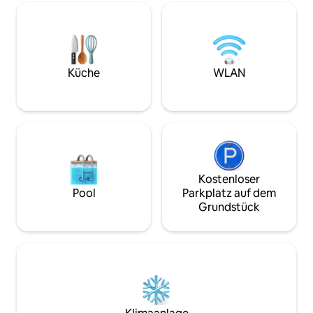
Lagune. Tauchen Sie ein in diese
entfernt. Snackba
polynesische Umgebung. Schwimmen
Autovermietung: Preis 7.500 XPF pro
Sie in dieser türkisfarbenen Lagune mit
Tag. Frühstück 2.500 XPF. Abendessen
Tausenden von bunten Fischen. Sie
3.500 XPF pro Tag
können die Lagune auch mit dem Kajak
erkunden, wo Sie sich am weißen
Küche
WLAN
Sandstrand entspannen können.
Kostenloser
Pool
Parkplatz auf dem
Grundstück