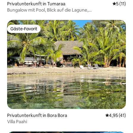
Privatunterkunft in Tumaraa
Durchschn
5 (11)
Bungalow mit Pool, Blick auf die Lagune,
Sonnenuntergang und Bora
Gäste-Favorit
Gäste-Favorit
Privatunterkunft in Bora Bora
Durchschnitt
4,95 (41)
Villa Paahi