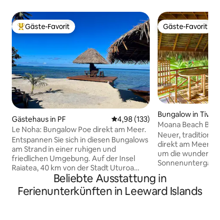
Gäste-Favorit
Gäste-Favorit
Beliebter Gäste-Favorit.
Gäste-Favorit
Bungalow in Tiva
Gästehaus in PF
Durchschnittliche Bewertung: 4
4,98 (133)
Moana Beach Bung
Le Noha: Bungalow Poe direkt am Meer.
Neuer, traditionel
Entspannen Sie sich in diesen Bungalows
direkt am Meer. Hervorragender Ort,
am Strand in einer ruhigen und
um die wundersc
friedlichen Umgebung. Auf der Insel
Sonnenuntergänge 
Raiatea, 40 km von der Stadt Uturoa
Bora zu genießen.
Beliebte Ausstattung in
entfernt, inmitten der Natur in der
gegenüber zum Sc
Gemeinde Opoa. Das Noha bietet Ihnen
Ferienunterkünften in Leeward Islands
Ort. Transfers: Kostenlos vom Kai von
zwei voll ausgestattete Bungalows,
Hatupa/Tapuamu. 2000xpf vom Quai d
direkt am Meer mit einem
Vaitoare/Faaaha/Poutoru. 
außergewöhnlichen Blick auf die
Kai von Haamene. Geschäft 2 k