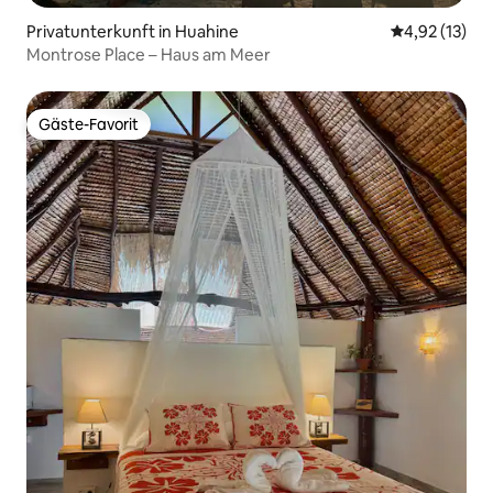
Privatunterkunft in Huahine
Durchschnitt
4,92 (13)
Montrose Place – Haus am Meer
Gäste-Favorit
Gäste-Favorit