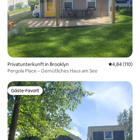
Privatunterkunft in Brooklyn
Durchschnittl
4,84 (110)
Pergola Place – Gemütliches Haus am See
Gäste-Favorit
Gäste-Favorit