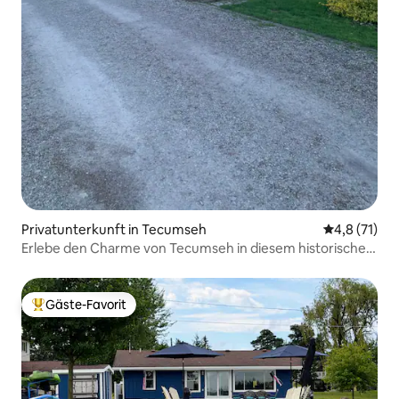
Privatunterkunft in Tecumseh
Durchschnit
4,8 (71)
Erlebe den Charme von Tecumseh in diesem historischen
Haus
Gäste-Favorit
Beliebter Gäste-Favorit.