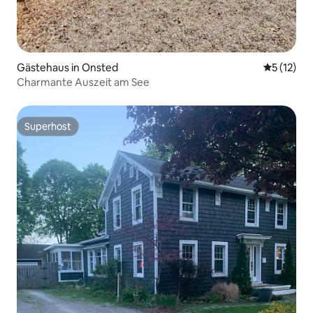
Gästehaus in Onsted
Durchschn
5 (12)
Charmante Auszeit am See
Superhost
Superhost