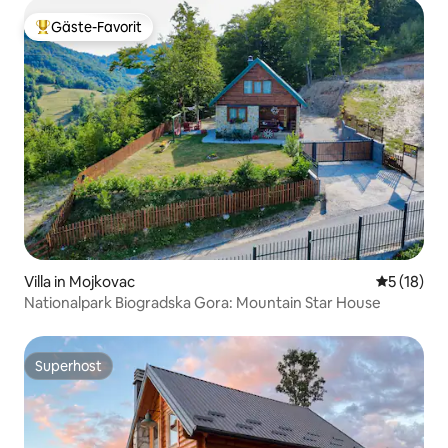
Gäste-Favorit
Beliebter Gäste-Favorit.
Villa in Mojkovac
Durchschn
5 (18)
Nationalpark Biogradska Gora: Mountain Star House
Superhost
Superhost