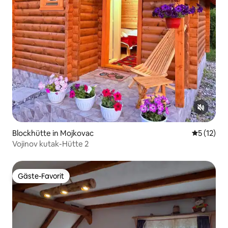
Blockhütte in Mojkovac
Durchschn
5 (12)
Vojinov kutak-Hütte 2
Gäste-Favorit
Gäste-Favorit