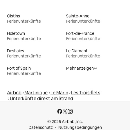
Oistins
Sainte-Anne
Ferienunterkünfte
Ferienunterkünfte
Holetown
Fort-de-France
Ferienunterkünfte
Ferienunterkünfte
Deshaies
Le Diamant
Ferienunterkünfte
Ferienunterkünfte
Port of Spain
Mehr anzeigen
Ferienunterkünfte
Airbnb
Martinique
Le Marin
Les Trois-Îlets
Unterkünfte direkt am Strand
© 2026 Airbnb, Inc.
Datenschutz
Nutzungsbedingungen