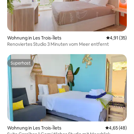
Wohnung in Les Trois-Îlets
Durchschnitt
4,91 (35)
Renoviertes Studio 3 Minuten vom Meer entfernt
Superhost
Superhost
Wohnung in Les Trois-Îlets
Durchschnittl
4,65 (48)