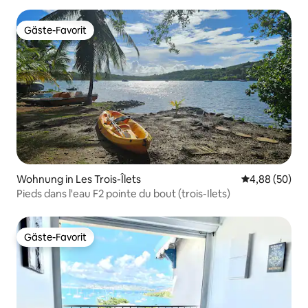
Gäste-Favorit
Gäste-Favorit
Wohnung in Les Trois-Îlets
Durchschnittl
4,88 (50)
Pieds dans l'eau F2 pointe du bout (trois-Ilets)
Gäste-Favorit
Gäste-Favorit