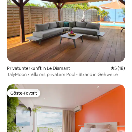
Privatunterkunft in Le Diamant
Durchschn
5 (18)
TalyMoon • Villa mit privatem Pool • Strand in Gehweite
Gäste-Favorit
Gäste-Favorit