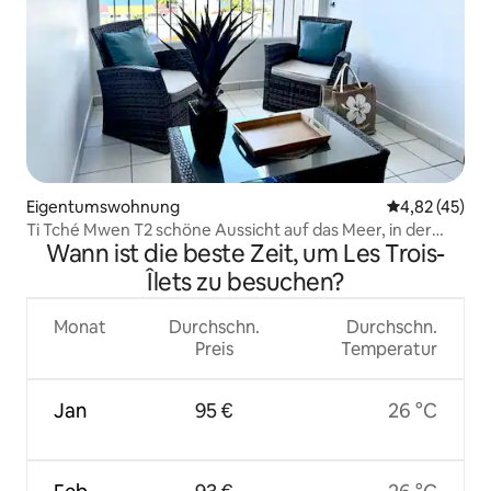
Eigentumswohnung
Durchschnitt
4,82 (45)
Ti Tché Mwen T2 schöne Aussicht auf das Meer, in der
Wann ist die beste Zeit, um Les Trois-
Nähe des Strandes
Îlets zu besuchen?
Monat
Durchschn.
Durchschn.
Preis
Temperatur
Jan
95 €
26 °C