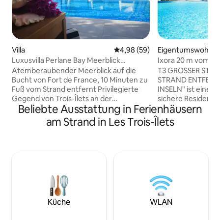
Villa
Durchschnittliche Bewertung: 
4,98 (59)
Eigentumswohnung
rois-Îlets
Luxusvilla Perlane Bay Meerblick
Ixora 20 m vom St
beheizter Pool
Résidence fleurs d
Atemberaubender Meerblick auf die
T3 GROSSER STA
Bucht von Fort de France, 10 Minuten zu
STRAND ENTFERNT - "BLUMEN
Fuß vom Strand entfernt Privilegierte
INSELN" ist eine n
Gegend von Trois-Îlets an der
sichere Residenz,
Beliebte Ausstattung in Ferienhäusern
Karibikküste Ideal gelegen, um von
weißen Sandstrand 
Norden nach Süden zu reisen Üppiger
Bucht von Fort-de
am Strand in Les Trois-Îlets
Garten, beheizter Infinity-Pool, diese
einem "KREOLISCH
gemütliche Villa ist für 10 Personen
20 m vom Shuttlebu
ausgelegt Moderne Küche, Carbet,
Fuß sind Sie in de
Terrassen, Liegestühle, Grill, tropische
Restaurants, Gesc
Dusche, WC, angeschlossener
Ranch Reiten, Tenn
Fernseher, WLAN 4 klimatisierte Suiten
Wassersportaktivit
mit ebenerdigen Duschen und eigenen
ganze Insel zu entdeck
Toiletten, Meerblick 1 klimatisiertes
PLANEN SIE 90 €
Zimmer mit zwei Einzelbetten
REINIGUNGS-/WÄ
Küche
WLAN
SCHLÜSSELÜBERG