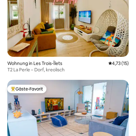
Wohnung in Les Trois-Îlets
Durchschnitt
4,73 (15)
T2 La Perle – Dorf, kreolisch
Gäste-Favorit
Beliebter Gäste-Favorit.