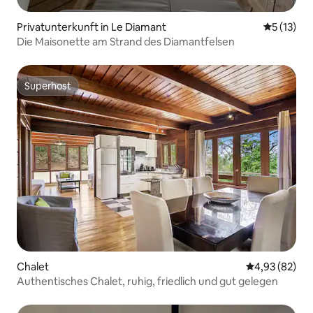
Privatunterkunft in Le Diamant
Durchschn
5 (13)
Die Maisonette am Strand des Diamantfelsen
Superhost
Superhost
Chalet
Durchschnittl
4,93 (82)
Authentisches Chalet, ruhig, friedlich und gut gelegen