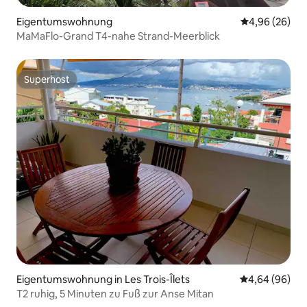
Eigentumswohnung
Durchschnittl
4,96 (26)
MaMaFlo-Grand T4-nahe Strand-Meerblick
Superhost
Superhost
Eigentumswohnung in Les Trois-Îlets
Durchschnittl
4,64 (96)
T2 ruhig, 5 Minuten zu Fuß zur Anse Mitan