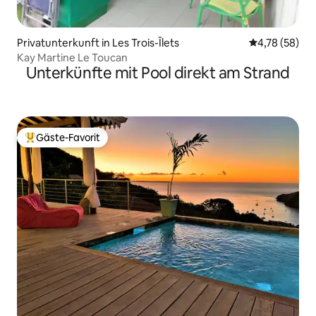
Privatunterkunft in Les Trois-Îlets
Durchschnitt
4,78 (58)
Kay Martine Le Toucan
Unterkünfte mit Pool direkt am Strand
Gäste-Favorit
Beliebter Gäste-Favorit.