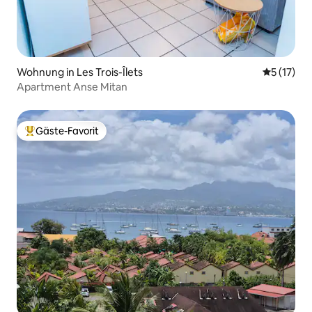
Wohnung in Les Trois-Îlets
Durchschn
5 (17)
Apartment Anse Mitan
Gäste-Favorit
Beliebter Gäste-Favorit.