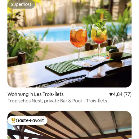
Superhost
Superhost
Wohnung in Les Trois-Îlets
Durchschnittl
4,84 (77)
Tropisches Nest, private Bar & Pool – Trois-Îlets
Gäste-Favorit
Beliebter Gäste-Favorit.