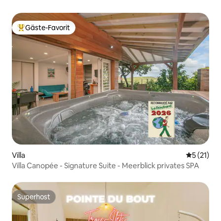
Gäste-Favorit
Beliebter Gäste-Favorit.
Villa
Durchschn
5 (21)
Villa Canopée - Signature Suite - Meerblick privates SPA
Superhost
Superhost