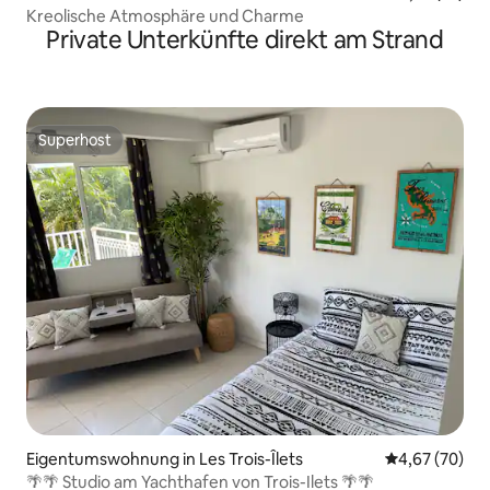
Kreolische Atmosphäre und Charme
Private Unterkünfte direkt am Strand
Superhost
Superhost
Eigentumswohnung in Les Trois-Îlets
Durchschnittl
4,67 (70)
🌴🌴 Studio am Yachthafen von Trois-Ilets 🌴🌴