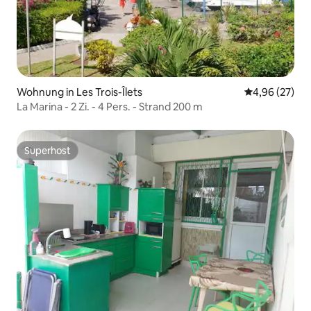
Wohnung in Les Trois-Îlets
Durchschnittl
4,96 (27)
La Marina - 2 Zi. - 4 Pers. - Strand 200 m
Superhost
Superhost