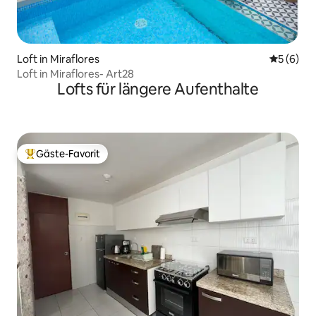
Loft in Miraflores
Durchschn
5 (6)
Loft in Miraflores- Art28
Lofts für längere Aufenthalte
Gäste-Favorit
Beliebter Gäste-Favorit.