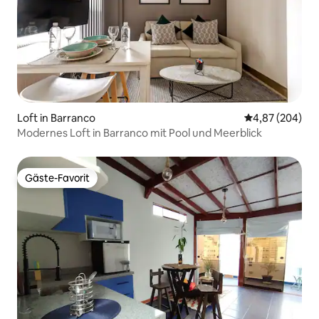
Loft in Barranco
Durchschnittli
4,87 (204)
Modernes Loft in Barranco mit Pool und Meerblick
Gäste-Favorit
Gäste-Favorit