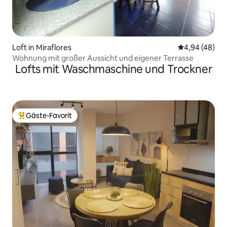
Loft in Miraflores
Durchschnittl
4,94 (48)
Wohnung mit großer Aussicht und eigener Terrasse
Lofts mit Waschmaschine und Trockner
Gäste-Favorit
Beliebter Gäste-Favorit.