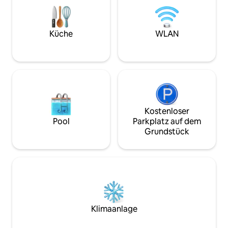
besten Restaurants der Welt,
reduzieren, und e
buchstäblich nebenan! Eigenständiger
mit öffentlichen 
Check-in & Check-out, kostenlose
Miraflores und Ba
Parkplätze, schnelles WLAN, Smart-TV,
Küche
WLAN
Check-in per elek
Klimaanlage, gemeinsame Wäscherei &
zusätzlichen Komfo
mehr!
Kostenloser
Pool
Parkplatz auf dem
Grundstück
Klimaanlage