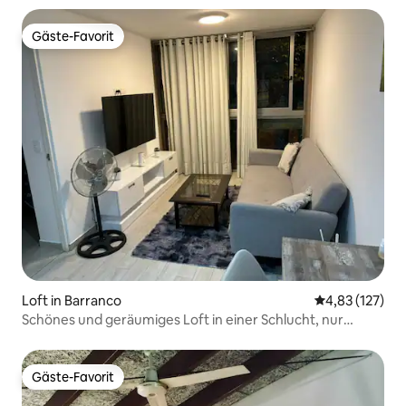
Gäste-Favorit
Gäste-Favorit
Loft in Barranco
Durchschnittl
4,83 (127)
Schönes und geräumiges Loft in einer Schlucht, nur
wenige Schritte vom Meer entfernt
Gäste-Favorit
Gäste-Favorit