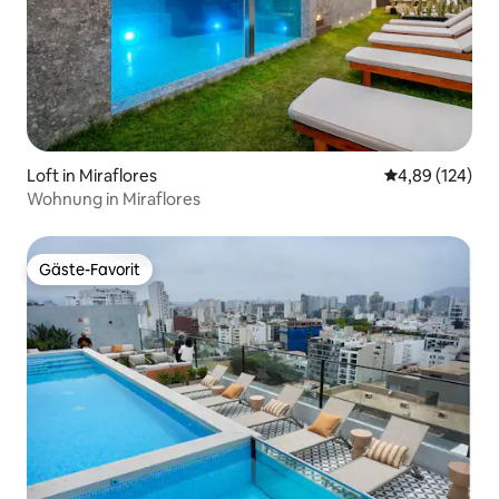
Loft in Miraflores
Durchschnittli
4,89 (124)
Wohnung in Miraflores
Gäste-Favorit
Gäste-Favorit