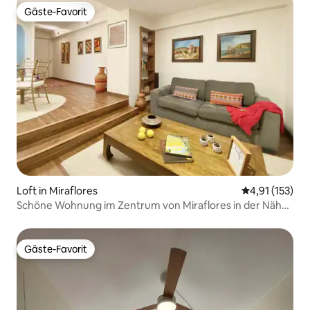
Gäste-Favorit
Gäste-Favorit
Loft in Miraflores
Durchschnittl
4,91 (153)
Schöne Wohnung im Zentrum von Miraflores in der Nähe
des Meeres
Gäste-Favorit
Gäste-Favorit