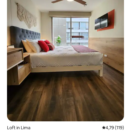
Loft in Lima
Durchschnittl
4,79 (119)