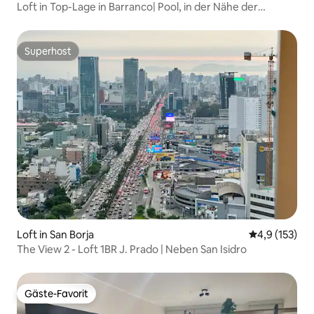
Loft in Top-Lage in Barranco| Pool, in der Nähe der
Promenade
Superhost
Superhost
Loft in San Borja
Durchschnitt
4,9 (153)
The View 2 - Loft 1BR J. Prado | Neben San Isidro
Gäste-Favorit
Gäste-Favorit