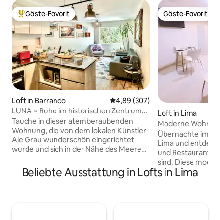
Gäste-Favorit
Gäste-Favorit
Beliebter Gäste-Favorit.
Gäste-Favorit
Loft in Barranco
Durchschnittliche Bewertung: 4
4,89 (307)
LUNA ~ Ruhe im historischen Zentrum
Loft in Lima
von Barranco•
Tauche in dieser atemberaubenden
Moderne Wohnung 
Wohnung, die von dem lokalen Künstler
Zentrum von Lim
Übernachte im his
Ale Grau wunderschön eingerichtet
Lima und entdeck
wurde und sich in der Nähe des Meeres
und Restaurants, d
im Herzen von Barranco, dem
sind. Diese mode
lebendigsten Viertel von Lima, befindet,
Beliebte Ausstattung in Lofts in Lima
Komfort und eine 
in die peruanische Kultur ein. Nutze
ganz in der Nähe d
unseren kuratierten Reiseführer, um die
Kathedrale von Li
besten Kunstgalerien, Museen,
von Lima. Es verfü
trendigen Bars, Cafés und Weltklasse-
WLAN, Lärmschutz
Küche zu erkunden, darunter 3 der
beitragen, Außen