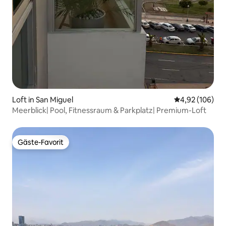
Loft in San Miguel
Durchschnittli
4,92 (106)
Meerblick| Pool, Fitnessraum & Parkplatz| Premium-Loft
Gäste-Favorit
Gäste-Favorit