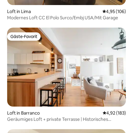
Loft in Lima
Durchschnittli
4,95 (106)
Modernes Loft CC El Polo Surco/Embj USA/Mit Garage
Gäste-Favorit
Gäste-Favorit
Loft in Barranco
Durchschnittl
4,92 (183)
Geräumiges Loft + private Terrasse | Historisches
Barranco