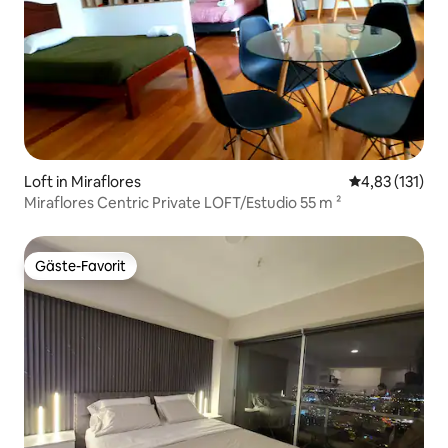
Loft in Miraflores
Durchschnittl
4,83 (131)
Miraflores Centric Private LOFT/Estudio 55 m ²
Gäste-Favorit
Gäste-Favorit