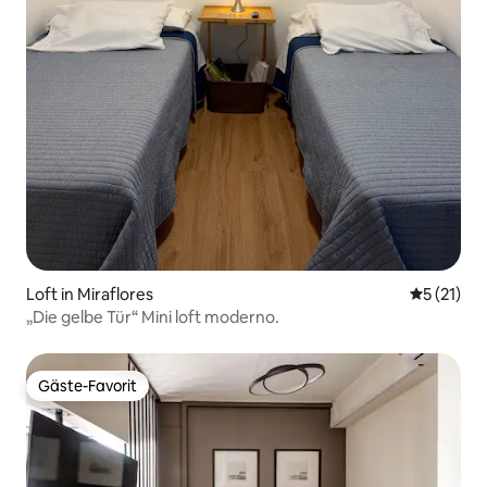
Loft in Miraflores
Durchschn
5 (21)
„Die gelbe Tür“ Mini loft moderno.
Gäste-Favorit
Gäste-Favorit