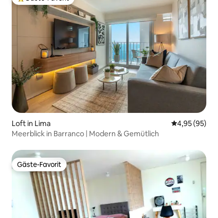
Beliebter Gäste-Favorit.
Loft in Lima
Durchschnittl
4,95 (95)
Meerblick in Barranco | Modern & Gemütlich
Gäste-Favorit
Gäste-Favorit