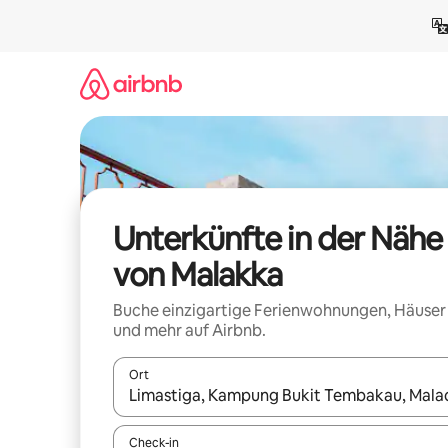
Zu
Inhalten
springen
Unterkünfte in der Nähe
von Malakka
Buche einzigartige Ferienwohnungen, Häuser
und mehr auf Airbnb.
Ort
Wenn Ergebnisse verfügbar sind, navigiere mit d
Check-in