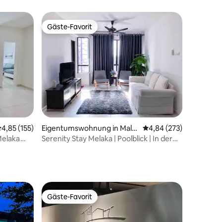
ker Walk
Meerblick|WLAN|5min zu Jonker
Gäste-Favorit
Gäste-Favorit
05 Bewertungen
urchschnittliche Bewertung: 4,85 von 5, 155 Bewertungen
4,85 (155)
Eigentumswohnung in Mala
Durchschnittliche Bew
4,84 (273)
kka
Melaka
Serenity Stay Melaka | Poolblick | In der
Nähe von MITC
Gäste-Favorit
Gäste-Favorit