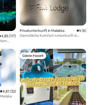
34 Bewertungen
Privatunterkunft in Malakka
Durchschnittlich
5 (6)
Gemütliche Komfort-Unterkunft in
Durchschnittliche Bewertung: 4,85 von 5, 117 Bewertungen
4,85 (117)
Melaka
vatem
Gäste-Favorit
Gäste-Favorit
Durchschnittliche Bewertung: 4,81 von 5, 32 Bewertungen
4,81 (32)
 Melaka
36 Bewertungen