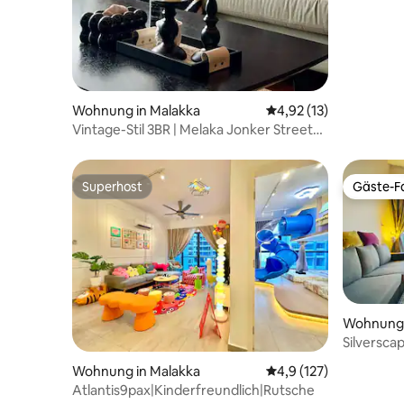
Wohnung in Malakka
Durchschnittliche Be
4,92 (13)
Vintage-Stil 3BR | Melaka Jonker Street
The Shore
Superhost
Gäste-Fa
Superhost
Gäste-Fa
Wohnung 
Silversca
Badewann
Wohnung in Malakka
Durchschnittliche Be
4,9 (127)
Atlantis9pax|Kinderfreundlich|Rutsche