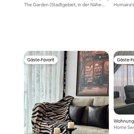
The Garden (Stadtgebiet, in der Nähe
Humaira's
von Jonker, haustierfreundlich)
Gäste-Favorit
Gäste-Fa
Gäste-Favorit
Gäste-Fa
Wohnung 
Home Sw