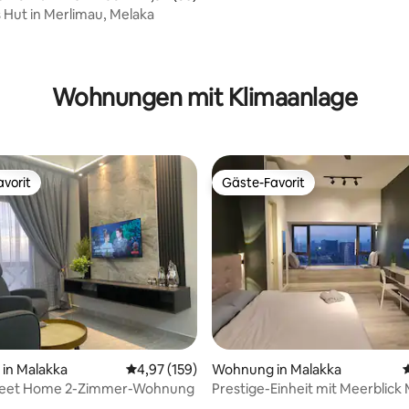
 Hut in Merlimau, Melaka
Wohnungen mit Klimaanlage
vorit
Gäste-Favorit
vorit
Gäste-Favorit
in Malakka
Durchschnittliche Bewertung: 4,97 von 5, 1
4,97 (159)
Wohnung in Malakka
eet Home 2-Zimmer-Wohnung
Prestige-Einheit mit Meerblick
Town Kostenlose Parkplätze