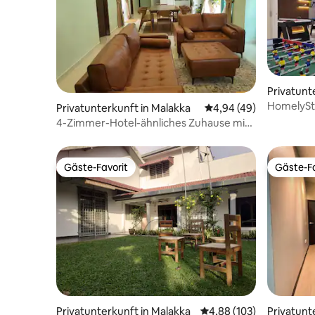
Privatunt
HomelySta
Privatunterkunft in Malakka
Durchschnittliche Bew
4,94 (49)
4-Zimmer-Hotel-ähnliches Zuhause mit
Eismaschine + Dampfbügeleisen
Gäste-Favorit
Gäste-Fa
Gäste-Favorit
Gäste-Fa
Privatunterkunft in Malakka
Durchschnittliche Bewe
4,88 (103)
Privatunt