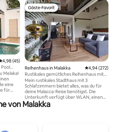
Eigentum
Gäste-Favorit
Gäste-F
Gäste-Favorit
Gäste-F
ka
2BR ⭐Me
Walk zum
Über de
Mahkota M
besonder
sich gün
befindet.
nur eine
verschie
historis
Durchschnittliche Bewertung: 4,98 von 5, 45 Bewertungen
4,98 (45)
entfernt.
 Pool
43 Bewertungen
Reihenhaus in Malakka
Durchschnittliche Bew
4,94 (272)
Einkaufs
u Melaka!
Dataran Pahlaw
Rustikales gemütliches Reihenhaus mit
einen
Homestay
Kingsize-Sofa [6 Min. Jonkerwalk]
Mein rustikales Stadthaus mit 3
https://fb
Schlafzimmern bietet alles, was du für
e für
unserer F
deine Malacca-Reise benötigst. Die
ehme
Homesta
Unterkunft verfügt über WLAN, einen
nzipiert
https:/
ähe von Malakka
eigenständigen Check-in und kostenlose
Parkplätze. Während deines Aufenthalts
 -
kannst du auch ein bequemes eigenes
2 Gäste -
Bad und ein Wohnzimmer nutzen. Nur
ur mit
wenige Gehminuten entfernt von: -
Touch -
Jonker Walk (6 Minuten) - Das Stadthuys