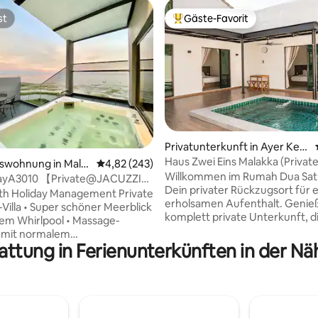
st
Gäste-Favorit
st
Beliebter Gäste-Favorit.
ertung: 4,98 von 5, 84 Bewertungen
Privatunterkunft in Ayer Ker
oh
Haus Zwei Eins Malakka (Private
swohnung in Mala
Durchschnittliche Bewertung: 4,82 von 5, 2
4,82 (243)
Homestay)
Willkommen im Rumah Dua Sat
ayA3010 【Private@JACUZZI】
Dein privater Rückzugsort für 
eaViewVilla
th Holiday Management Private
erholsamen Aufenthalt. Genieße eine
-Villa • Super schöner Meerblick
komplett private Unterkunft, di
tem Whirlpool • Massage-
Zusammenkünfte und angen
l mit normalem
Stunden mit deinen Liebsten ko
attung in Ferienunterkünften in der N
urwasser • Schlafzimmer mit
ist. Was unser Zuhause besonders
-Bett • Balkon mit Meerblick •
macht: - privater Swimmingpool
es Design • 869 Quadratfuß.
Geräumiges Layout für bis zu 1
 liegt im Herzen der Innenstadt
Gemütliches, modernes Interie
Nähe der Sehenswürdigkeiten
einem warmen, nostalgischen 
mten Restaurants in Melaka .