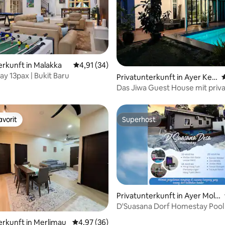
erkunft in Malakka
Durchschnittliche Bewertung: 4,91 von 5, 
4,91 (34)
y 13pax | Bukit Baru
ertung: 4,94 von 5, 49 Bewertungen
Privatunterkunft in Ayer Ker
oh
Das Jiwa Guest House mit pri
großen Pool
vorit
Superhost
vorit
Superhost
Privatunterkunft in Ayer Mole
k
D'Suasana Dorf Homestay Pool
rtung: 4,88 von 5, 103 Bewertungen
erkunft in Merlimau
Durchschnittliche Bewertung: 4,97 von 5, 
4,97 (36)