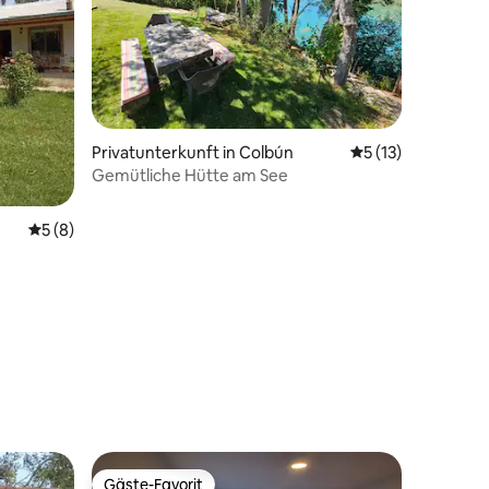
12 Bewertungen
Privatunterkunft in Colbún
Durchschnittliche
5 (13)
Gemütliche Hütte am See
Durchschnittliche Bewertung: 5 von 5, 8 Bewertungen
5 (8)
Gäste-Favorit