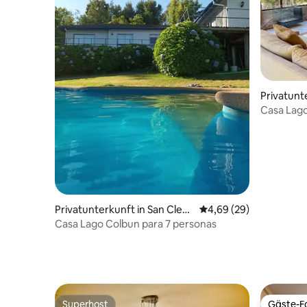
Privatunt
e
Casa Lag
Privatunterkunft in San Clem
Durchschnittliche Bew
4,69 (29)
ente
Casa Lago Colbun para 7 personas
Superhost
Gäste-Fa