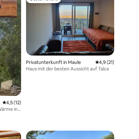
Gäste-Favorit
18 Bewertungen
Privatunterkunft in Maule
Durchschnittliche B
4,9 (21)
Haus mit der besten Aussicht auf Talca
Durchschnittliche Bewertung: 4,5 von 5, 12 Bewertungen
4,5 (12)
Wärme in