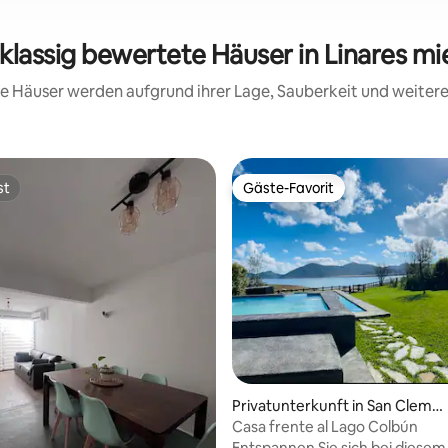
tklassig bewertete Häuser in Linares mi
ese Häuser werden aufgrund ihrer Lage, Sauberkeit und weite
st
Gäste-Favorit
st
Gäste-Favorit
wertung: 4,9 von 5, 42 Bewertungen
Privatunterkunft in San Cleme
nte
Casa frente al Lago Colbún
Entspannen Sie sich bei diesem