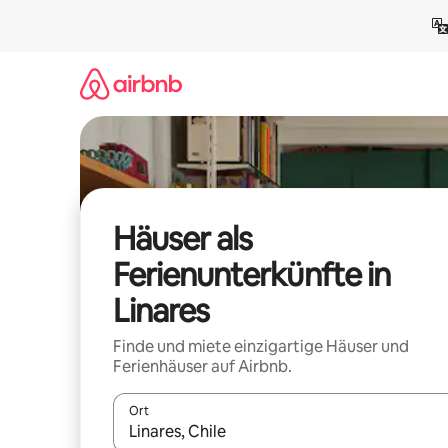
Zu
Inhalten
springen
Häuser als
Ferienunterkünfte in
Linares
Finde und miete einzigartige Häuser und
Ferienhäuser auf Airbnb.
Ort
Wenn Ergebnisse verfügbar sind, navigiere mit d