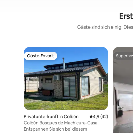
Ers
Gäste sind sich einig: Di
Gäste-Favorit
Superho
Gäste-Favorit
Superho
Privatunterkunft in Colbún
Durchschnittliche Be
4,9 (42)
Colbún Bosques de Machicura-Casa
Castaños (Wälder von Machicura-Casa
Entspannen Sie sich bei diesem