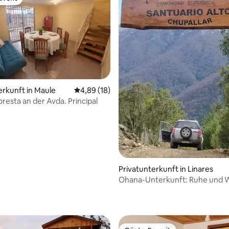
vorit
erkunft in Maule
Durchschnittliche Bewertung: 4,89 von 5, 
4,89 (18)
oresta an der Avda. Principal
Privatunterkunft in Linares
Ohana-Unterkunft: Ruhe und 
ertung: 4,88 von 5, 17 Bewertungen
Chupallar