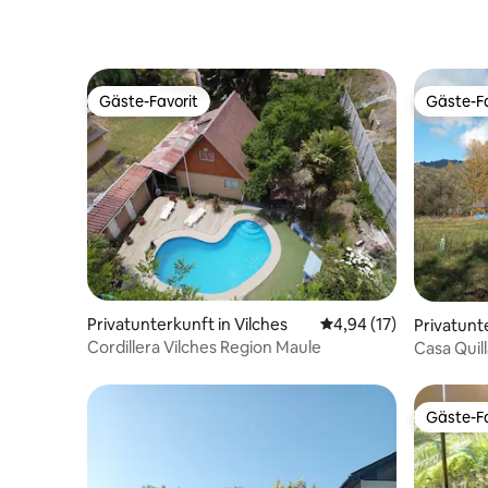
Gäste-Favorit
Gäste-Fa
Gäste-Favorit
Gäste-Fa
Privatunterkunft in Vilches
Durchschnittliche Bew
4,94 (17)
Privatunte
Cordillera Vilches Region Maule
Casa Quil
Gäste-Fa
Gäste-Fa