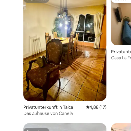
Superhost
Gäste-Fa
Privatunt
Casa La F
Privatunterkunft in Talca
Durchschnittliche Bew
4,88 (17)
Das Zuhause von Canela