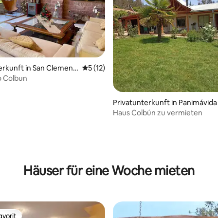
erkunft in San Clement
Durchschnittliche Bewertung: 5 von 5, 
5 (12)
o Colbun
Privatunterkunft in Panimávida
Haus Colbún zu vermieten
ertung: 4,69 von 5, 29 Bewertungen
Häuser für eine Woche mieten
vorit