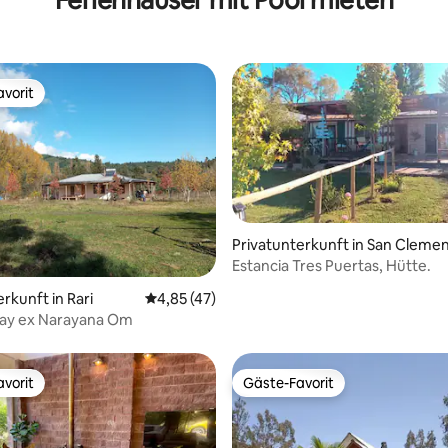
vorit
vorit
Privatunterkunft in San Cleme
Estancia Tres Puertas, Hütte.
ertung: 4,94 von 5, 17 Bewertungen
rkunft in Rari
Durchschnittliche Bewertung: 4,85 von 5, 
4,85 (47)
lay ex Narayana Om
vorit
Gäste-Favorit
vorit
Gäste-Favorit