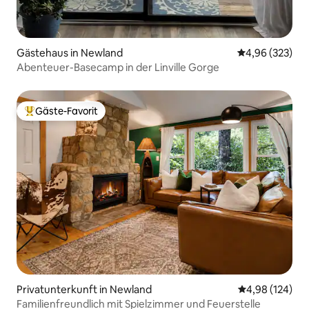
Gästehaus in Newland
Durchschnittli
4,96 (323)
Abenteuer-Basecamp in der Linville Gorge
Gäste-Favorit
Beliebter Gäste-Favorit.
Privatunterkunft in Newland
Durchschnittli
4,98 (124)
Familienfreundlich mit Spielzimmer und Feuerstelle