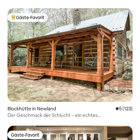
Gäste-Favorit
Beliebter Gäste-Favorit.
Blockhütte in Newland
Durchschni
5 (123)
Der Geschmack der Schlucht – ein echtes
Blockhüttenerlebnis
Gäste-Favorit
Gäste-Favorit