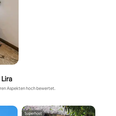
 Lira
teren Aspekten hoch bewertet.
Privatunt
Superhost
Superhost