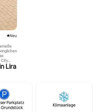
Neue Unterkunft
Neu
winglichen
as
 City
n Lira
arkplätze,
 die Bar
 machen
Wahl für
und
ser Parkplatz
Klimaanlage
 Grundstück
rswege