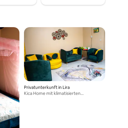
fort,
 Preis-
Privatunterkunft in Lira
Kica Home mit klimatisierten
Schlafzimmern, Lira