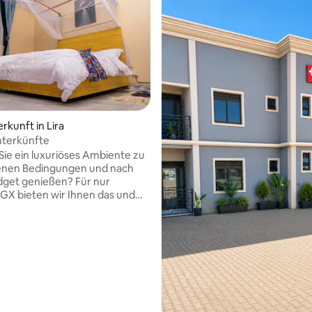
rkunft in Lira
terkünfte
ie ein luxuriöses Ambiente zu
genen Bedingungen und nach
get genießen? Für nur
GX bieten wir Ihnen das und
. Eine friedliche Umgebung,
ber und beschaulich. Ein 5*6-
pädiebett, eine voll
tete Küche mit
chine, Mikrowelle und
n einer bewachten Unterkunft
ie Uhr in Kichope an der
uba-Straße in der Nähe der