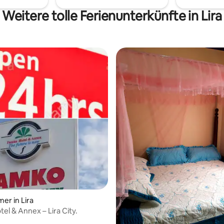
die perfekte Mischung aus Kom
Zweckmäßigkeit, Sicherheit und
Weitere tolle Ferienunterkünfte in Lira
Leistungs-Verhältnis.
er in Lira
el & Annex – Lira City.