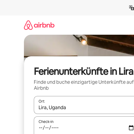
Zu
Inhalten
springen
Ferienunterkünfte in Lira
Finde und buche einzigartige Unterkünfte auf
Airbnb
Ort
Wenn Ergebnisse verfügbar sind, navigiere mit d
Check-in