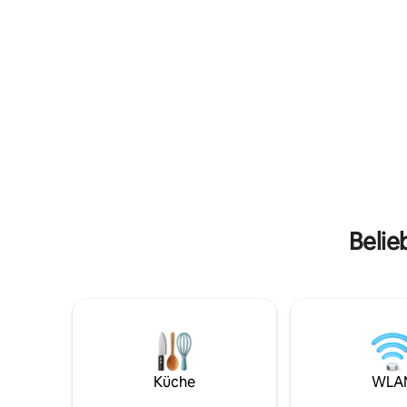
Hauptstra
Unterkunft bequem Platz für bis zu 24
Tankstel
Gäste. Es gibt 9 gut ausgestattete
entfernt.
Badezimmer, die jeweils mit einer
Unterkun
Toilette, einem Waschbecken und einer
gewaschen
begehbaren Dusche ausgestattet sind
Reinigung
und allen Gästen Komfort bieten. Die
Kücheneinrichtungen eignen sich
perfekt für die Selbstverpflegung und
bieten den Gästen die Möglichkeit,
Mahlzeiten nach ihren Wünschen
zuzubereiten. Genieße die Nutzung von
Gemeinschaftsräumen mit Zugang zu
Unterhaltung und WLAN, die sowohl
Belie
Komfort als auch Konnektivität bieten.
Bettwäsche und Handtücher werden
bereitgestellt, was deinen Aufenthalt
noch komfortabler macht, zusammen
mit grundlegenden Annehmlichkeiten
für eine entspannende Umgebung.
Sichere, kostenlose Parkplätze stehen
vor Ort zur Verfügung, was deinen
Aufenthalt problemlos macht. Günstig in
Küche
WLA
der Nähe der lokalen Annehmlichkeiten