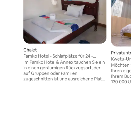
Chalet
Privatunte
Famko Hotel - Schlafplätze für 24 -
Kwetu-Un
Parkplatz - Garten
Im Famko Hotel & Annex tauchen Sie ein
Möchten S
in einen geräumigen Rückzugsort, der
Ihren ei
auf Gruppen oder Familien
Ihrem Bud
zugeschnitten ist und ausreichend Platz
130.000 U
zum Entspannen und Genießen bietet.
noch mehr
Diese einladende Unterkunft bietet eine
ruhig, sau
einzigartige Mischung aus Privatsphäre
Zoll-Ortho
und Gemeinschaftsbereichen, was sie
ausgestat
ideal für Zusammenkünfte oder
Kaffeemas
Geschäftsveranstaltungen macht. Mit 12
Gasherd i
unabhängigen Zimmern mit
rund um d
Doppelbetten und einem Nebenhaus mit
Kampala-J
4 zusätzlichen Schlafzimmern bietet die