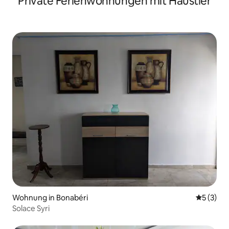
Private Ferienwohnungen mit Haustier
Wohnung in Bonabéri
Durchsch
5 (3)
Solace Syri