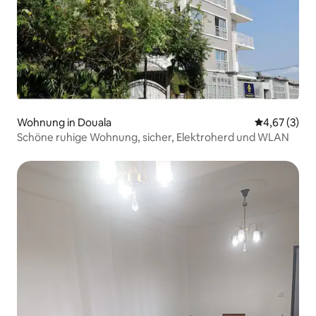
Wohnung in Douala
Durchschnit
4,67 (3)
Schöne ruhige Wohnung, sicher, Elektroherd und WLAN