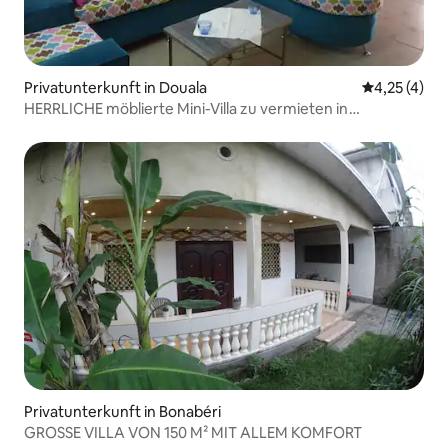
Privatunterkunft in Douala
Durchschnit
4,25 (4)
HERRLICHE möblierte Mini-Villa zu vermieten in
BESSENGUE
Privatunterkunft in Bonabéri
GROSSE VILLA VON 150 M² MIT ALLEM KOMFORT