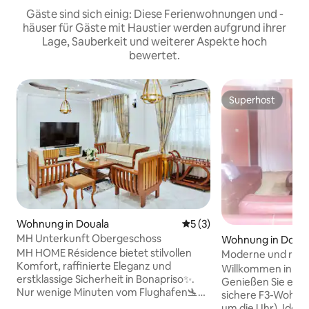
Gäste sind sich einig: Diese Ferienwohnungen und -
häuser für Gäste mit Haustier werden aufgrund ihrer
Lage, Sauberkeit und weiterer Aspekte hoch
bewertet.
Superhost
Superhost
Wohnung in Douala
Durchschnittliche Bewertu
5 (3)
MH Unterkunft Obergeschoss
Wohnung in Doual
MH HOME Résidence bietet stilvollen
Moderne und ruhi
Komfort, raffinierte Eleganz und
in Kotto Baden Ba
Willkommen in Ko
erstklassige Sicherheit in Bonapriso✨.
Genießen Sie eine
Nur wenige Minuten vom Flughafen🛬
sichere F3-Wohn
entfernt, sorgt seine erstklassige Lage
um die Uhr). Ideal 