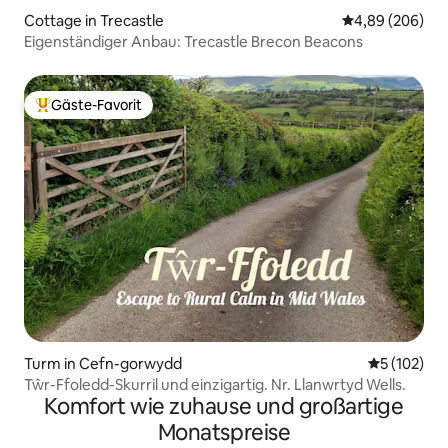
Cottage in Trecastle
Durchschnittli
4,89 (206)
Eigenständiger Anbau: Trecastle Brecon Beacons
Gäste-Favorit
Beliebter Gäste-Favorit.
Turm in Cefn-gorwydd
Durchschni
5 (102)
Tŵr-Ffoledd-Skurril und einzigartig. Nr. Llanwrtyd Wells.
Komfort wie zuhause und großartige
Monatspreise