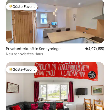
Gäste-Favorit
Beliebter Gäste-Favorit.
Privatunterkunft in Sennybridge
Durchschnittl
4,97 (155)
Neu renoviertes Haus
Gäste-Favorit
Beliebter Gäste-Favorit.