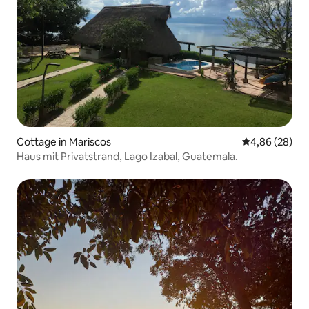
Cottage in Mariscos
Durchschnittl
4,86 (28)
Haus mit Privatstrand, Lago Izabal, Guatemala.