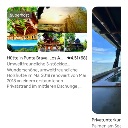
Superhost
Superhost
Hütte in Punta Brava, Los Am
Durchschnittliche Bewertung: 
4,51 (68)
ates
Umweltfreundliche 3-stöckige
Holzhütte @ Superb Beach
Wunderschöne, umweltfreundliche
Holzhütte im Mai 2018 renoviert von Mai
2018 an einem erstaunlichen
Privatstrand im mittleren Dschungel,
den du genießen und mit Freunden und
Familie genießen und entspannen
kannst. Hier zeigt die Natur all ihre
Schönheit mit dem besten
Süßwasserstrand, den du je sehen wirst.
Das Hotel liegt in Punta Brava, Izabal am
Privatunterkunft 
Izabal-See, dem größten See
Palmen am See