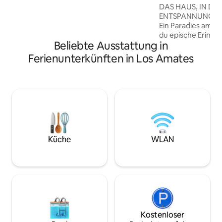
Guatemalas, der dich mit ruhigen
DAS HAUS, IN DE
Morgen und wilden Nachmittagen
ENTSPANNUNG A
begeistert, weil die karibischen
Ein Paradies am Se
Meeresbrise Wellen darüber schnitzen.
du epische Erinne
Das macht Punta Brava zum idealen Ort
Beliebte Ausstattung in
Stell dir vor: Private FUSSBALL- und
für Wassersport.
VOLLEYBALLPLAT
Ferienunterkünften in Los Amates
Entspanne dich a
Sternenhimmel au
sprudelnden Whirlpool. Wir s
nur ein Ort zum Sc
ultimative Kurzurl
funktionaler Raum,
Koexistenz deine
konzipiert wurde. Buche noch heute
und lebe den Tra
Küche
WLAN
Kostenloser