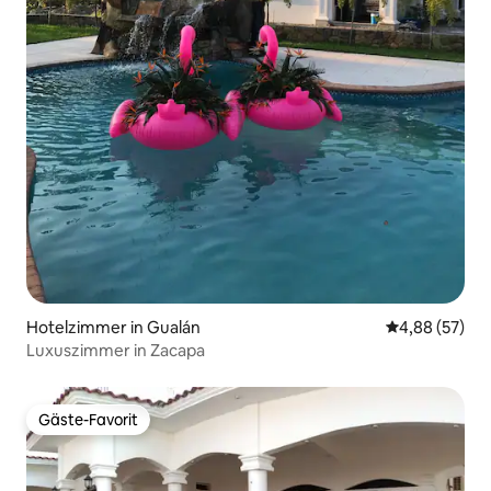
Hotelzimmer in Gualán
Durchschnittl
4,88 (57)
Luxuszimmer in Zacapa
Gäste-Favorit
Gäste-Favorit