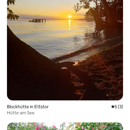
Blockhütte in El Estor
Durchsch
5 (3)
Hütte am See