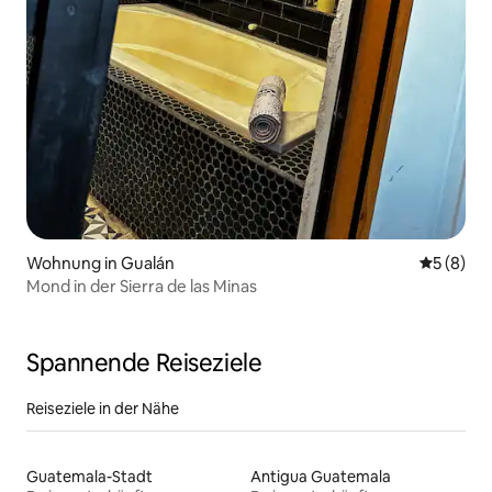
Wohnung in Gualán
Durchschn
5 (8)
Mond in der Sierra de las Minas
Spannende Reiseziele
Reiseziele in der Nähe
Guatemala-Stadt
Antigua Guatemala