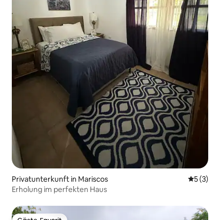
Privatunterkunft in Mariscos
Durchsch
5 (3)
Erholung im perfekten Haus