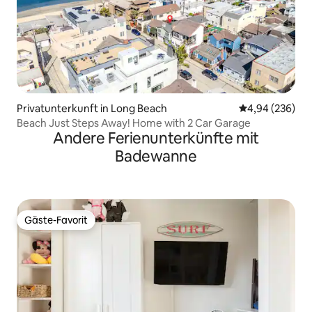
Privatunterkunft in Long Beach
Durchschnittli
4,94 (236)
Beach Just Steps Away! Home with 2 Car Garage
Andere Ferienunterkünfte mit
Badewanne
Gäste-Favorit
Gäste-Favorit