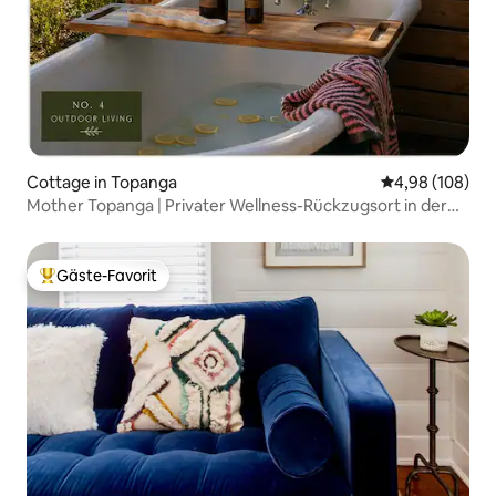
Cottage in Topanga
Durchschnittli
4,98 (108)
Mother Topanga | Privater Wellness-Rückzugsort in der
Natur
Gäste-Favorit
Beliebter Gäste-Favorit.