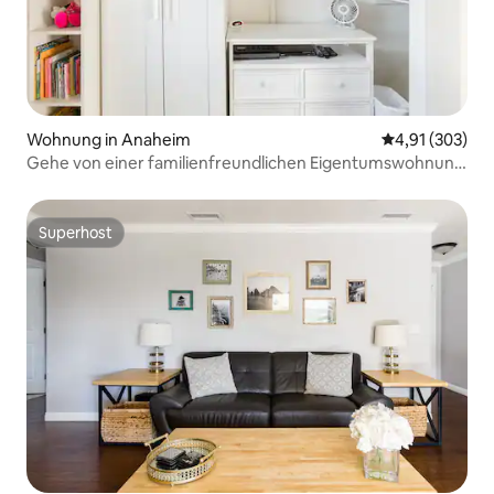
Wohnung in Anaheim
Durchschnittl
4,91 (303)
Gehe von einer familienfreundlichen Eigentumswohnung
nach Disneyland
Superhost
Superhost