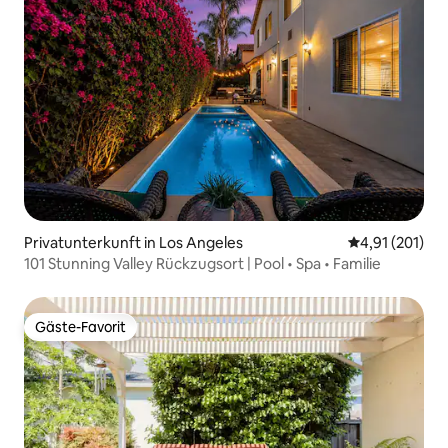
Privatunterkunft in Los Angeles
Durchschnittl
4,91 (201)
101 Stunning Valley Rückzugsort | Pool • Spa • Familie
Gäste-Favorit
Gäste-Favorit