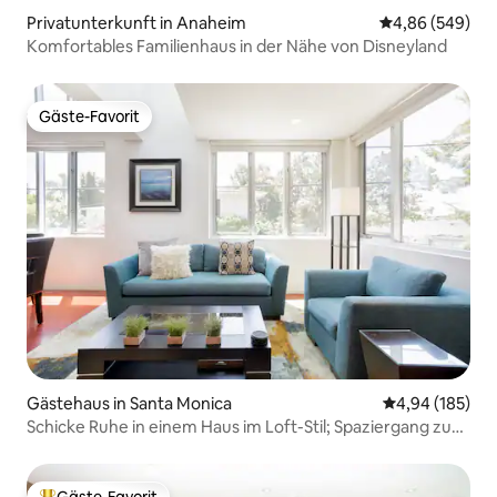
Privatunterkunft in Anaheim
Durchschnittli
4,86 (549)
Komfortables Familienhaus in der Nähe von Disneyland
Gäste-Favorit
Gäste-Favorit
Gästehaus in Santa Monica
Durchschnittli
4,94 (185)
Schicke Ruhe in einem Haus im Loft-Stil; Spaziergang zum
Santa Monica Beach