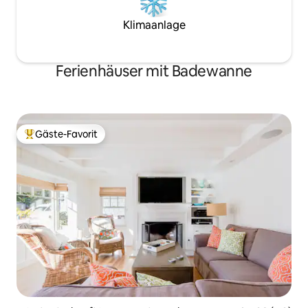
Silver Lake, Echo 
Hollywood. Griffit
Klimaanlage
Minuten vom Haus entf
Fuß zur U-Bahn-St
Vine der Red Line
Ferienhäuser mit Badewanne
LAX bringt dich n
Argyle, nur 5 Bloc
nur 8 Dollar. Uber
überall. Nicht behindertengerecht – wir
sind zwei Treppen
Gäste-Favorit
das Haus zu betre
Beliebter Gäste-Favorit.
Schlafzimmer sind
hinauf. Dieses Haus
kindersicher, dahe
geeignet, es gibt
ohne Kindersicher
schönen Doodle n
ist hypoallergen un
in einem separate
wirst nicht mit ihm
denn, du möchtest