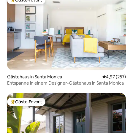
Gäste-Favorit
Beliebter Gäste-Favorit.
Gästehaus in Santa Monica
Durchschnittli
4,97 (257)
Entspanne in einem Designer-Gästehaus in Santa Monica
Gäste-Favorit
Beliebter Gäste-Favorit.