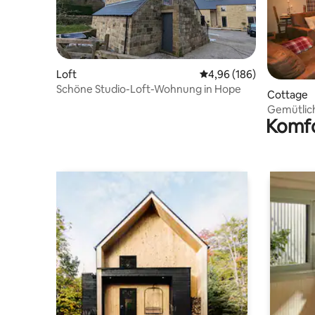
Loft
Durchschnittliche Bewe
4,96 (186)
Schöne Studio-Loft-Wohnung in Hope
Cottage
Gemütlic
Komfo
in idyllis