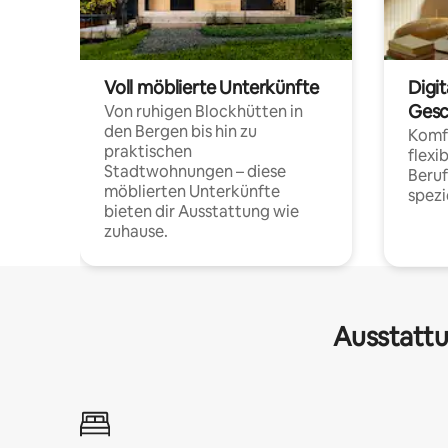
Voll möblierte Unterkünfte
Digi
Gesc
Von ruhigen Blockhütten in
den Bergen bis hin zu
Komfo
praktischen
flexi
Stadtwohnungen – diese
Beru
möblierten Unterkünfte
spezi
bieten dir Ausstattung wie
zuhause.
Ausstattu