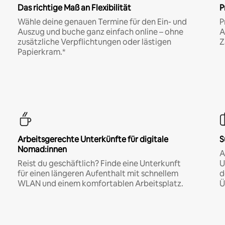
Das richtige Maß an Flexibilität
P
Wähle deine genauen Termine für den Ein- und
P
Auszug und buche ganz einfach online – ohne
A
zusätzliche Verpflichtungen oder lästigen
Z
Papierkram.*
Arbeitsgerechte Unterkünfte für digitale
S
Nomad:innen
A
Reist du geschäftlich? Finde eine Unterkunft
U
für einen längeren Aufenthalt mit schnellem
d
WLAN und einem komfortablen Arbeitsplatz.
Ü