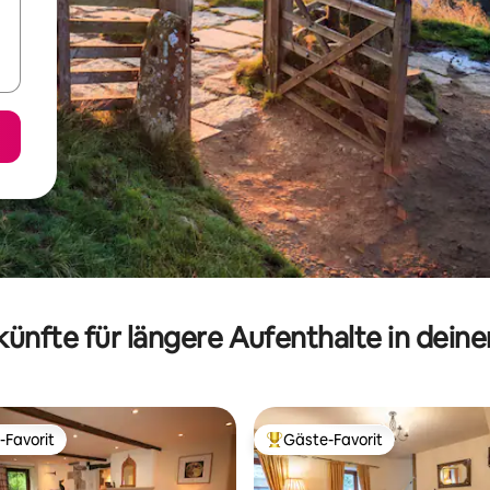
ünfte für längere Aufenthalte in dein
-Favorit
Gäste-Favorit
r Gäste-Favorit.
Beliebter Gäste-Favorit.