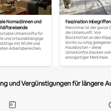
tale Nomad:innen und
Faszination inbegriffen
häftsreisende
Manchmal ist der ganze 
die Unterkunft. Von
rtable Unterkünfte für
Blockhütten an den Klip
ble und ortsunabhängige
bis hin zu ruhig gelegene
fstätige mit WLAN und
Hausbooten – diese
ellen Arbeitsbereichen.
Unterkünfte stecken voll
einzigartiger Merkmale.
ng und Vergünstigungen für längere A