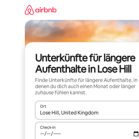
Zu
Inhalten
springen
Unterkünfte für längere
Aufenthalte in Lose Hill
Finde Unterkünfte für längere Aufenthalte, in
denen du dich auch einen Monat oder länger
zuhause fühlen kannst.
Ort
Wenn Ergebnisse verfügbar sind, navigiere mit d
Check-in