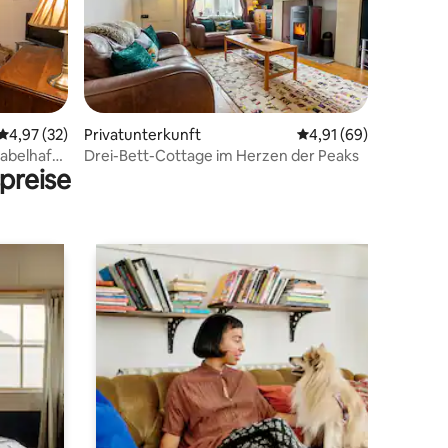
09 Bewertungen
Durchschnittliche Bewertung: 4,97 von 5, 32 Bewertungen
4,97 (32)
Privatunterkunft
Durchschnittliche Be
4,91 (69)
Fabelhafte
Drei-Bett-Cottage im Herzen der Peaks
preise