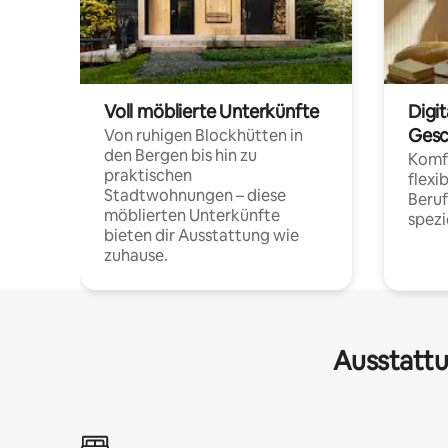
Voll möblierte Unterkünfte
Digi
Gesc
Von ruhigen Blockhütten in
den Bergen bis hin zu
Komfo
praktischen
flexi
Stadtwohnungen – diese
Beru
möblierten Unterkünfte
spezi
bieten dir Ausstattung wie
zuhause.
Ausstattu