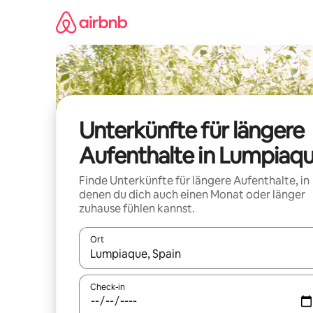
Zu
Inhalten
springen
Unterkünfte für längere
Aufenthalte in Lumpiaq
Finde Unterkünfte für längere Aufenthalte, in
denen du dich auch einen Monat oder länger
zuhause fühlen kannst.
Ort
Wenn Ergebnisse verfügbar sind, navigiere mit d
Check-in