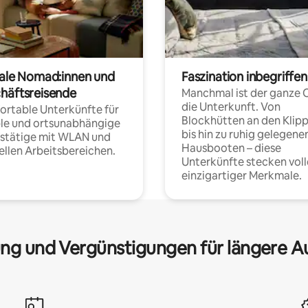
tale Nomad:innen und
Faszination inbegriffen
häftsreisende
Manchmal ist der ganze 
die Unterkunft. Von
rtable Unterkünfte für
Blockhütten an den Klip
ble und ortsunabhängige
bis hin zu ruhig gelegene
fstätige mit WLAN und
Hausbooten – diese
ellen Arbeitsbereichen.
Unterkünfte stecken voll
einzigartiger Merkmale.
ng und Vergünstigungen für längere A