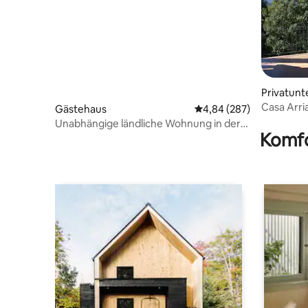
Privatunt
Casa Arri
Gästehaus
Durchschnittliche Bewe
4,84 (287)
Unabhängige ländliche Wohnung in der
Komfo
Nähe von Saragossa