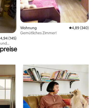
Wohnung
Durchschnittliche Bew
4,89 (340)
39 Bewertungen
Gemütliches Zimmer!
urchschnittliche Bewertung: 4,94 von 5, 145 Bewertungen
4,94 (145)
 und
preise