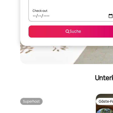
Check-out
Suche
Unterk
Superhost
Gäste-Fa
Superhost
Gäste-Fa