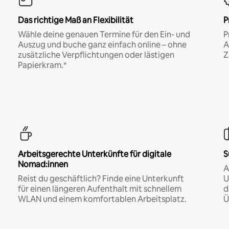
Das richtige Maß an Flexibilität
P
Wähle deine genauen Termine für den Ein- und
P
Auszug und buche ganz einfach online – ohne
A
zusätzliche Verpflichtungen oder lästigen
Z
Papierkram.*
Arbeitsgerechte Unterkünfte für digitale
S
Nomad:innen
A
Reist du geschäftlich? Finde eine Unterkunft
U
für einen längeren Aufenthalt mit schnellem
d
WLAN und einem komfortablen Arbeitsplatz.
Ü