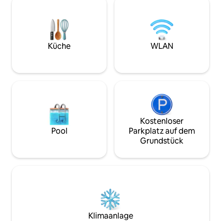
besuchen. Er verbindet modernen
Hauptbahnhof un
Luxus mit praktischen Merkmalen, die
historischen Zentrum e
längere Aufenthalte unkompliziert
du auf der Suche 
machen: Arbeitsbereich, privater
Urlaub bist, deine
Fitnessraum, sicherer Parkplatz,
Komfort, der für 
Küche
WLAN
Highspeed-WLAN und eine sonnige
Erinnerungen benö
Terrasse zum Entspannen nach einem
produktiven Tag
Kostenloser
Pool
Parkplatz auf dem
Grundstück
Klimaanlage