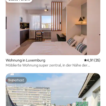
Gäste-Favorit
Wohnung in Luxemburg
Durchschnitt
4,91 (35)
Möblierte Wohnung super zentral, in der Nähe der
Kathedrale
Superhost
Superhost