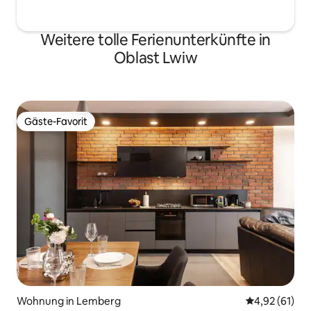
Weitere tolle Ferienunterkünfte in
Oblast Lwiw
Gäste-Favorit
Gäste-Favorit
Wohnung in Lemberg
Durchschnitt
4,92 (61)