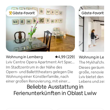
Gäste-Favorit
Gäste-Favorit
Beliebter Gäste-Favorit.
Gäste-Favorit
Wohnung in Lemberg
Durchschnittliche Bewertung: 4
4,99 (229)
Wohnung in Lemb
Lviv Centre Opera Apartment Art Space
The Mykhal'chuka 
für 1-3 75m2
Im Stadtzentrum in der Nähe des
Dieses geräumige
Opern- und Balletttheaters gelegen Die
große, renovierte
Wohnung einer Künstlerfamilie, nach
Lviv bietet den 
einer großen Renovierung, mit einer
Lebens und zeigt 
Beliebte Ausstattung in
Fläche von 75 qm. Ich lade Sie ein, die
ursprünglichen M
Zeit in einer außergewöhnlichen
des 19. Jahrhunderts. Alle mo
Ferienunterkünften in Oblast Lwiw
kreativen Atmosphäre zu verbringen. In
wesentlichen Anne
der Wohnung findest du
den Komfort der 
Haushaltsgegenstände mit einer
Die wichtigsten S
einzigartigen Geschichte, die von Lwiw-
Museen, Restauran