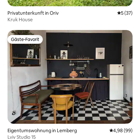
Privatunterkunft in Oriv
Durchschn
5 (37)
Kruk House
Gäste-Favorit
Gäste-Favorit
Eigentumswohnung in Lemberg
Durchschnittl
4,98 (99)
Lviv Studio 15