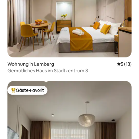
Wohnung in Lemberg
Durchschn
5 (13)
Gemütliches Haus im Stadtzentrum 3
Gäste-Favorit
Beliebter Gäste-Favorit.