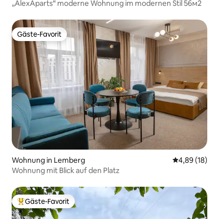
„AlexAparts“ moderne Wohnung im modernen Stil 56м2
Gäste-Favorit
Gäste-Favorit
Wohnung in Lemberg
Durchschnitt
4,89 (18)
Wohnung mit Blick auf den Platz
Gäste-Favorit
Beliebter Gäste-Favorit.