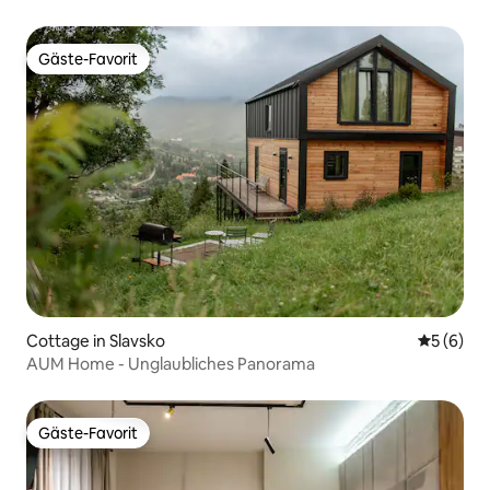
Gäste-Favorit
Gäste-Favorit
Cottage in Slavsko
Durchschn
5 (6)
AUM Home - Unglaubliches Panorama
Gäste-Favorit
Gäste-Favorit