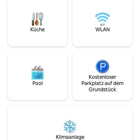
Künstlern von 2 Generationen mit einer
befinden sich um U
Liebe zur Kunst angepasst werden. Die
Gehminuten. Wir hoffen auf das
Sammlung von Objekten in der
Verständnis der Gä
Wohnung ist ein wesentlicher
Stromausfällen au
Bestandteil der Geschichte von Lwiw.
Situation in der U
Küche
WLAN
Hell und offen, moderne Küche,
unserer Kontrolle 
Sanitäranlagen sorgen für Komfort zum
Entspannen!
Kostenloser
Pool
Parkplatz auf dem
Grundstück
Klimaanlage