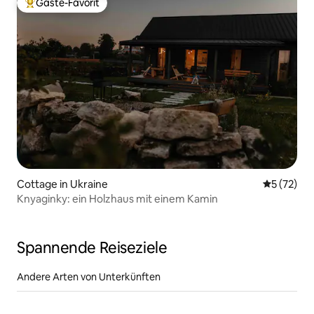
Gäste-Favorit
Beliebter Gäste-Favorit.
Cottage in Ukraine
Durchschn
5 (72)
Knyaginky: ein Holzhaus mit einem Kamin
Spannende Reiseziele
Andere Arten von Unterkünften