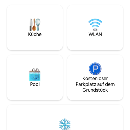
klassische Möbel 
Brettspiele, eine kleine Bibliothek.
Details, die ein G
Check-in: Schlafzimmer 1 – bis zu 2
und Komfort vermi
Personen Schlafzimmer 2 – für 3
Gorna Oryahovitsa
Personen Küche (auch als Wohnzimmer
Straße gelegen, n
genutzt) – bis zu 2 Personen
Veliko Tarnovo un
Tsarevets entfern
Küche
WLAN
Kostenloser
Pool
Parkplatz auf dem
Grundstück