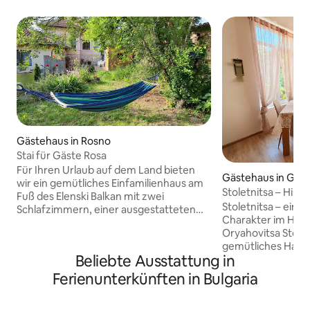
Gästehaus in Rosno
Stai für Gäste Rosa
Für Ihren Urlaub auf dem Land bieten
Gästehaus in Gor
wir ein gemütliches Einfamilienhaus am
Stoletnitsa – Histo
Fuß des Elenski Balkan mit zwei
Nähe von Veliko T
Stoletnitsa – ein 
Schlafzimmern, einer ausgestatteten
Charakter im Her
Küche und einem eigenen Badezimmer
Oryahovitsa Stoletn
mit einer Gesamtfläche von 58 m².
gemütliches Haus,
Unterkunft für bis zu 5 Personen. Zur
Beliebte Ausstattung in
traditioneller bul
Verfügung steht ein Garten mit Grill und
inspiriert ist. Im 
Essbereich, Hängematte, Sonnenliegen.
Ferienunterkünften in Bulgaria
Wärme, eine ruhi
Kostenloses optisches WLAN
charmante Vintage
Kostenloser Parkplatz Outdoor-Spiele,