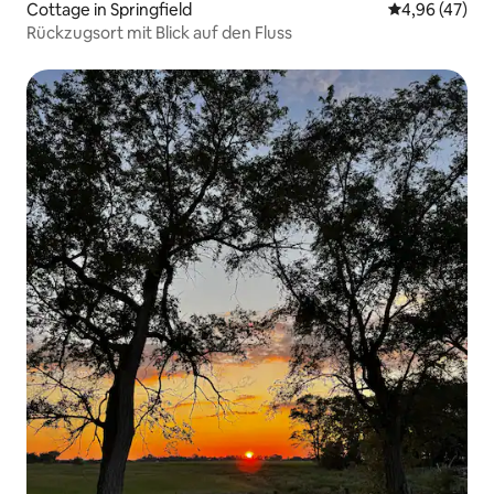
Cottage in Springfield
Durchschnittl
4,96 (47)
Rückzugsort mit Blick auf den Fluss