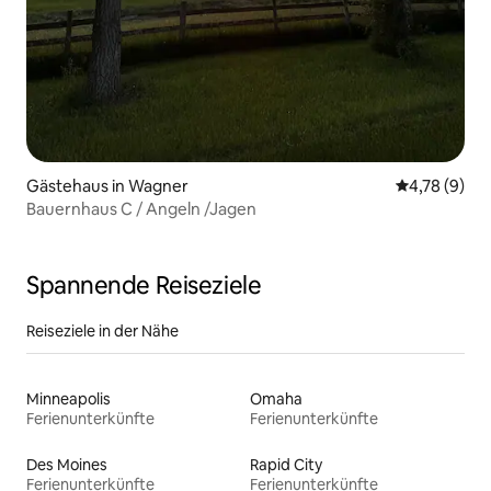
Gästehaus in Wagner
Durchschnit
4,78 (9)
Bauernhaus C / Angeln /Jagen
Spannende Reiseziele
Reiseziele in der Nähe
Minneapolis
Omaha
Ferienunterkünfte
Ferienunterkünfte
Des Moines
Rapid City
Ferienunterkünfte
Ferienunterkünfte