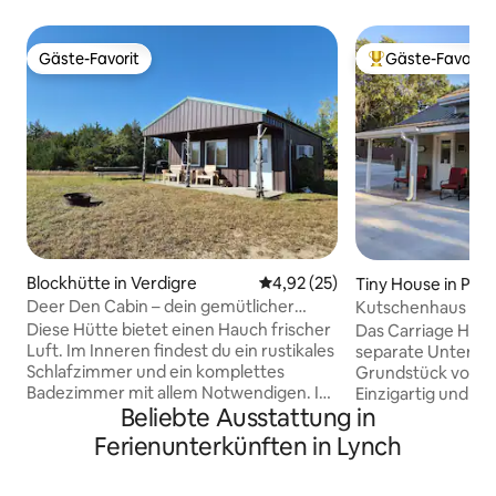
Gäste-Favorit
Gäste-Favorit
Gäste-Favorit
Beliebter Gäste-F
Blockhütte in Verdigre
Durchschnittliche Bewertung: 
4,92 (25)
Tiny House in Plat
Deer Den Cabin – dein gemütlicher
Kutschenhaus – P
Rückzugsort in der Natur
Betten, 1 Bad
Diese Hütte bietet einen Hauch frischer
Das Carriage House
Luft. Im Inneren findest du ein rustikales
separate Unterku
Schlafzimmer und ein komplettes
Grundstück von Mo
Badezimmer mit allem Notwendigen. In
Einzigartig und ko
Beliebte Ausstattung in
der voll ausgestatteten Küche kannst du
Quadratfuß. Kein Stufeneingang. Das
deine Lieblingsgerichte zubereiten,
Hauptgeschoss ve
Ferienunterkünften in Lynch
während der gemütliche Wohn- und
Schlafzimmer mit
Essbereich – komplett mit einem
Bett, ein gemütli