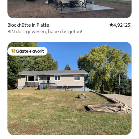
Blockhütte in Platte
Durchschnitt
4,92 (25)
BIN dort gewesen, habe das getan!
Gäste-Favorit
Beliebter Gäste-Favorit.