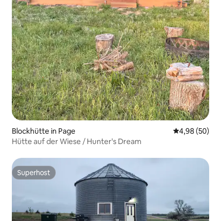
Blockhütte in Page
Durchschnittl
4,98 (50)
Hütte auf der Wiese / Hunter's Dream
Superhost
Superhost