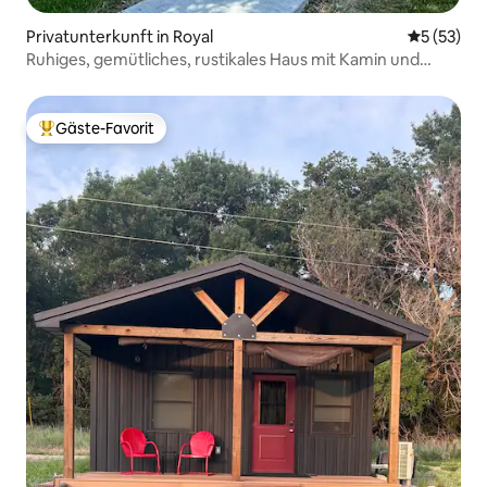
Privatunterkunft in Royal
Durchschn
5 (53)
Ruhiges, gemütliches, rustikales Haus mit Kamin und
Veranda.
Gäste-Favorit
Beliebter Gäste-Favorit.