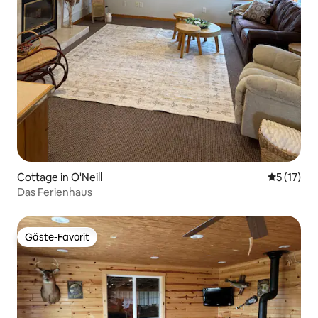
Cottage in O'Neill
Durchschn
5 (17)
Das Ferienhaus
Gäste-Favorit
Gäste-Favorit