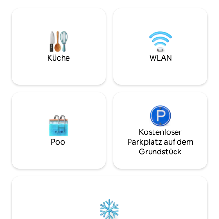
ausklappbaren Futon – zusätzlichen
voll ausgestattet
Platz für Gäste oder Familie bietet.
und Kochgeschirr 
Röste Marshmallows an der Feuerstelle,
Badezimmer mit e
grille auf dem Grill und teile eine
W/D. Zwei große Betten im Loft im
Mahlzeit unter freiem Himmel. Bei
Obergeschoss, ein
Sonnenaufgang gibt es keinen besseren
Futons. Nichtrauch
Ort als die Terrasse, um Hirsche durch
Minisplit für Klim
Küche
WLAN
den Morgennebel wandern zu sehen.
Smart-TV und WL
Parkplätze für Fa
Kostenloser
Pool
Parkplatz auf dem
Grundstück