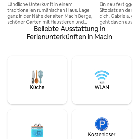
Ländliche Unterkunft in einem
Ein neu fertiggestel
traditionellen rumänischen Haus. Lage
Sitzplatz an der f
ganz in der Nähe der alten Macin Berge,
dich. Gabriela, gu
schöner Garten mit Haustieren und
geht davon aus, da
Beliebte Ausstattung in
Anpflanzung von Hülsenfrüchten und
haben wirst!☺️ Fer
Früchten. Grünflächen zum Grillen und
haben nur Arbeite
Ferienunterkünften in Macin
Entspannen. Fahrräder stehen dir für
Cațelusa Maya, sie
eine Fahrt auf dem Berg oder auf der
Um dich ein wenig
Donau zur Verfügung. Auf Anfrage
führen.
bieten wir hausgemachte Speisen,
Frühstück, Mittag- und/oder
Abendessen an.
Küche
WLAN
Kostenloser