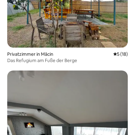
Privatzimmer in Măcin
Durchschn
5 (18)
Das Refugium am Fuße der Berge