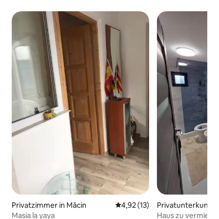
Privatzimmer in Măcin
Durchschnittliche Bewertung: 
4,92 (13)
Privatunterkunft i
Masia la yaya
Haus zu vermieten