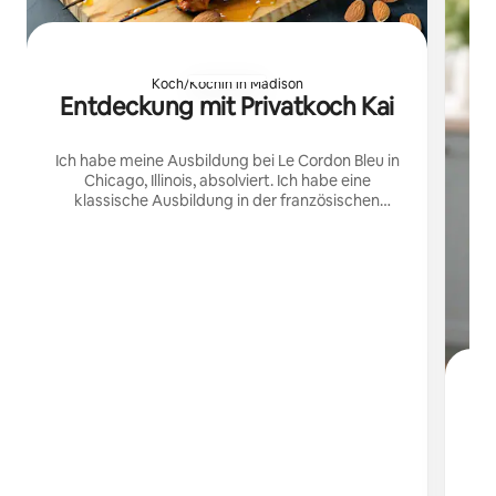
Koch/Köchin in Madison
Entdeckung mit Privatkoch Kai
Ich habe meine Ausbildung bei Le Cordon Bleu in
Chicago, Illinois, absolviert. Ich habe eine
klassische Ausbildung in der französischen
Küche genossen und nutze globale
Inspirationen, um lokale Zutaten von unseren
Bauernhöfen zu verwenden.
Go