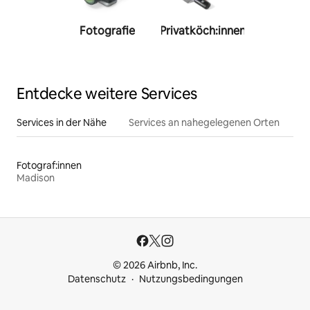
Fotografie
Privatköch:innen
Person
Trainer:
Entdecke weitere Services
Services in der Nähe
Services an nahegelegenen Orten
Fotograf:innen
Madison
© 2026 Airbnb, Inc.
Datenschutz
Nutzungsbedingungen