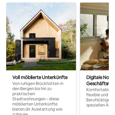
Voll möblierte Unterkünfte
Digitale Noma
Geschäftsrei
Von ruhigen Blockhütten in
den Bergen bis hin zu
Komfortable Un
praktischen
flexible und o
Stadtwohnungen – diese
Berufstätige 
möblierten Unterkünfte
speziellen Arbe
bieten dir Ausstattung wie
zuhause.