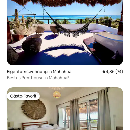
Eigentumswohnung in Mahahual
Durchschnittl
4,86 (74)
Bestes Penthouse in Mahahual!
Gäste-Favorit
Gäste-Favorit