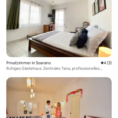
Privatzimmer in Soarano
Durchschn
4 (3)
Ruhiges Gästehaus: Zentrales Tana, professionelles
WLAN マダガスカル宿