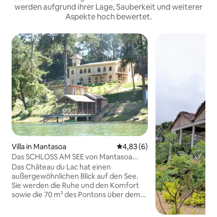
werden aufgrund ihrer Lage, Sauberkeit und weiterer
Aspekte hoch bewertet.
Villa in Mantasoa
Durchschnittliche Bewertung:
4,83 (6)
Das SCHLOSS AM SEE von Mantasoa...
Das Château du Lac hat einen
außergewöhnlichen Blick auf den See.
Sie werden die Ruhe und den Komfort
sowie die 70 m² des Pontons über dem
Wasser mit seiner Stereoanlage und
seiner Beleuchtung, die für Ihr