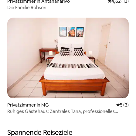
Privatzimmer in Antananarivo
Durchschnitt
4,62 (13)
Die Familie Robson
Privatzimmer in MG
Durchsch
5 (3)
Ruhiges Gästehaus: Zentrales Tana, professionelles
WLAN マダガスカル宿
Spannende Reiseziele