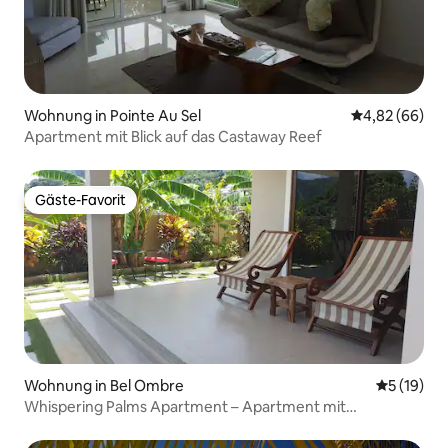
Wohnung in Pointe Au Sel
Durchschnittl
4,82 (66)
Apartment mit Blick auf das Castaway Reef
Gäste-Favorit
Gäste-Favorit
Wohnung in Bel Ombre
Durchschn
5 (19)
Whispering Palms Apartment – Apartment mit
Gartenblick