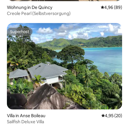
Wohnung in De Quincy
Durchschnittl
4,96 (89)
Creole Pearl (Selbstversorgung)
Superhost
Superhost
Villa in Anse Boileau
Durchschnittl
4,95 (20)
Sailfish Deluxe Villa