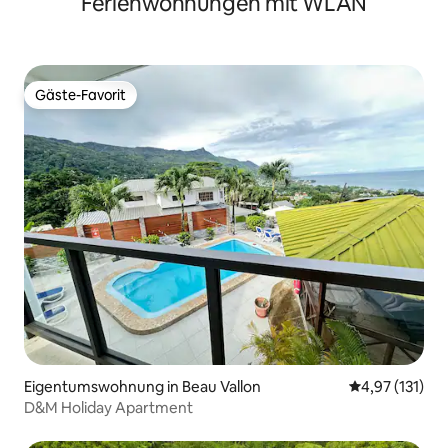
Ferienwohnungen mit WLAN
Gäste-Favorit
Gäste-Favorit
Eigentumswohnung in Beau Vallon
Durchschnittl
4,97 (131)
D&M Holiday Apartment