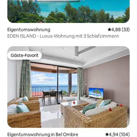
Eigentumswohnung
Durchschnittl
4,88 (33)
EDEN ISLAND - Luxus-Wohnung mit 3 Schlafzimmern
Gäste-Favorit
Gäste-Favorit
Eigentumswohnung in Bel Ombre
Durchschnittli
4,94 (104)