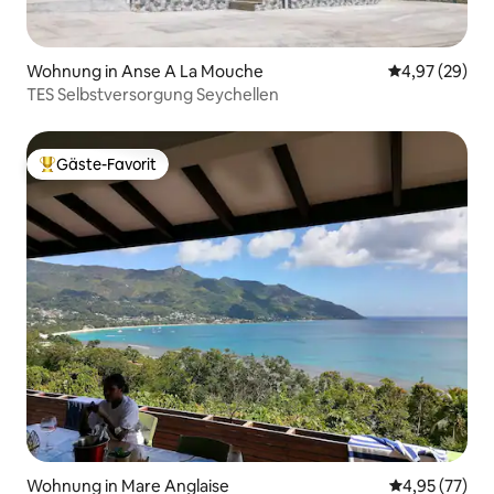
Wohnung in Anse A La Mouche
Durchschnittl
4,97 (29)
TES Selbstversorgung Seychellen
Gäste-Favorit
Beliebter Gäste-Favorit.
Wohnung in Mare Anglaise
Durchschnitt
4,95 (77)