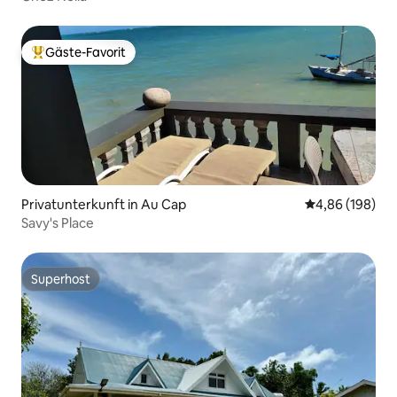
Gäste-Favorit
Beliebter Gäste-Favorit.
Privatunterkunft in Au Cap
Durchschnittli
4,86 (198)
Savy's Place
Superhost
Superhost