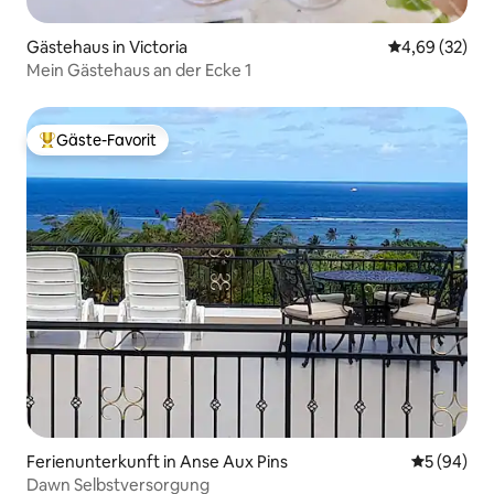
Gästehaus in Victoria
Durchschnittl
4,69 (32)
Mein Gästehaus an der Ecke 1
Gäste-Favorit
Beliebter Gäste-Favorit.
Ferienunterkunft in Anse Aux Pins
Durchschni
5 (94)
Dawn Selbstversorgung