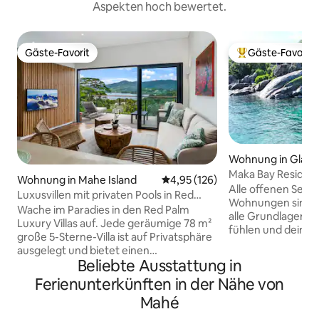
Aspekten hoch bewertet.
Gäste-Favorit
Gäste-Favorit
Gäste-Favorit
Beliebter Gäste-F
Wohnung in Glaci
Maka Bay Residen
Wohnung in Mahe Island
Durchschnittliche Bewertung: 4
4,95 (126)
Alle offenen Selb
Luxusvillen mit privaten Pools in Red
Wohnungen sind ca
Palm
Wache im Paradies in den Red Palm
alle Grundlagen, 
Luxury Villas auf. Jede geräumige 78 m²
fühlen und deinen
große 5-Sterne-Villa ist auf Privatsphäre
ganz Besonderem
ausgelegt und bietet einen
Entspanne dich mi
Beliebte Ausstattung in
atemberaubenden Blick auf das Tal, die
Aussicht, die sich
Berge und das Meer. Tauche in deinen
Ferienunterkünften in der Nähe von
Tag ändert. Selbs
privaten Salzwasser-Infinity-Pool ein und
Tagen ist es amüs
Mahé
entspanne dich dann auf einem
zu schauen und si
Kingsize-Bett mit weicher Bettwäsche