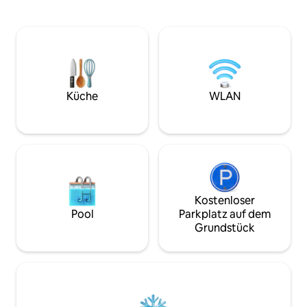
zu fühlen, wenn ma
und Kissen, die für den perfekten Schlaf
Tröpfchen ihre De
ausgewählt wurden. Eine moderne
Meer kreieren. An
Küche und eine Kaffeemaschine mit
kannst du die bre
Bohnenmahlwerk sorgen für Komfort
vor deiner Terras
wie zu Hause, während die von der Insel
Genieße das Insel
inspirierte Einrichtung und
Komfort eines Ne
umweltfreundliche Akzente jeden
Küche
WLAN
Natur.
Aufenthalt entspannend, stilvoll und
unvergesslich machen.
Kostenloser
Pool
Parkplatz auf dem
Grundstück