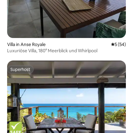
Villa in Anse Royale
Durchschni
5 (54)
Luxuriöse Villa, 180° Meerblick und Whirlpool
Superhost
Superhost