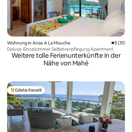
Wohnung in Anse A La Mouche
Durchschn
5 (31)
Deluxe-Einzelzimmer Selbstverpflegung Apartment
Weitere tolle Ferienunterkünfte in der
Nähe von Mahé
Gäste-Favorit
Beliebter Gäste-Favorit.