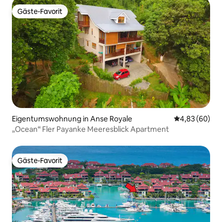
Gäste-Favorit
Gäste-Favorit
Eigentumswohnung in Anse Royale
Durchschnittl
4,83 (60)
„Ocean“ Fler Payanke Meeresblick Apartment
Gäste-Favorit
Gäste-Favorit