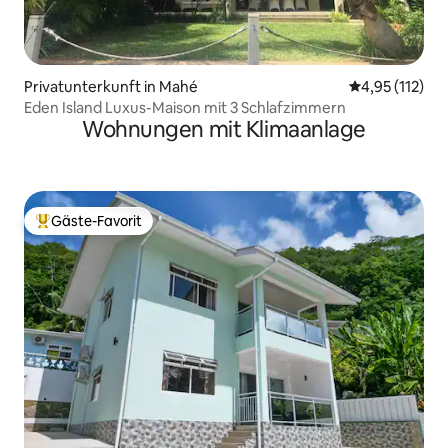
Privatunterkunft in Mahé
Durchschnittl
4,95 (112)
Eden Island Luxus-Maison mit 3 Schlafzimmern
Wohnungen mit Klimaanlage
Gäste-Favorit
Beliebter Gäste-Favorit.