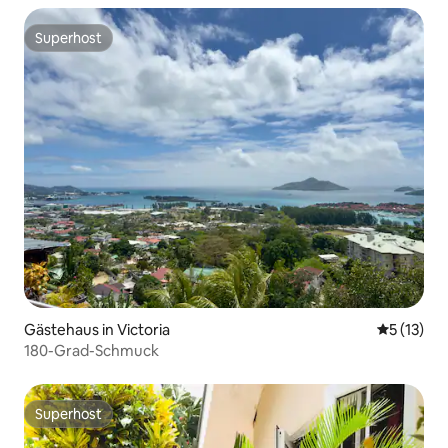
Superhost
Superhost
Gästehaus in Victoria
Durchschn
5 (13)
180-Grad-Schmuck
Superhost
Superhost