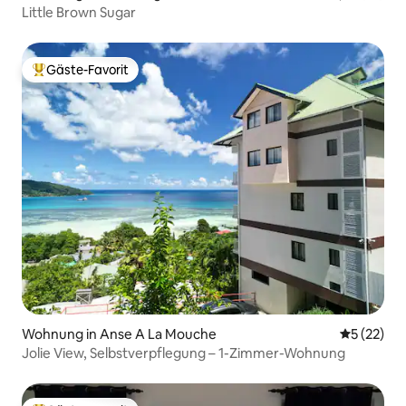
Little Brown Sugar
Gäste-Favorit
Beliebter Gäste-Favorit.
Wohnung in Anse A La Mouche
Durchschn
5 (22)
Jolie View, Selbstverpflegung – 1-Zimmer-Wohnung