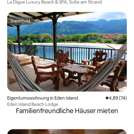
La Digue Luxury Beach & SPA, Suite am Strand
Superhost
Superhost
Eigentumswohnung in Eden Island
Durchschnittl
4,89 (74)
Eden Island Beach Lodge
Familienfreundliche Häuser mieten