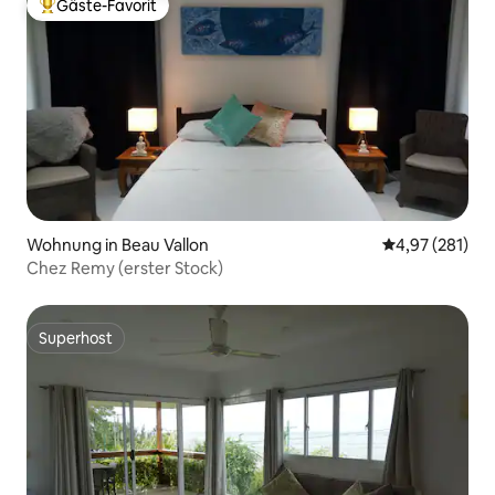
Gäste-Favorit
Beliebter Gäste-Favorit.
Wohnung in Beau Vallon
Durchschnittl
4,97 (281)
Chez Remy (erster Stock)
Superhost
Superhost