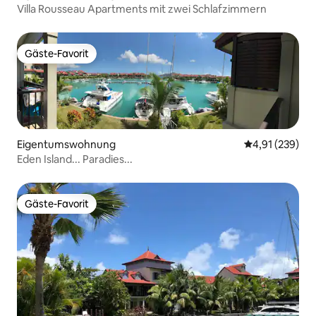
Villa Rousseau Apartments mit zwei Schlafzimmern
Gäste-Favorit
Gäste-Favorit
Eigentumswohnung
Durchschnittl
4,91 (239)
Eden Island... Paradies...
Gäste-Favorit
Gäste-Favorit