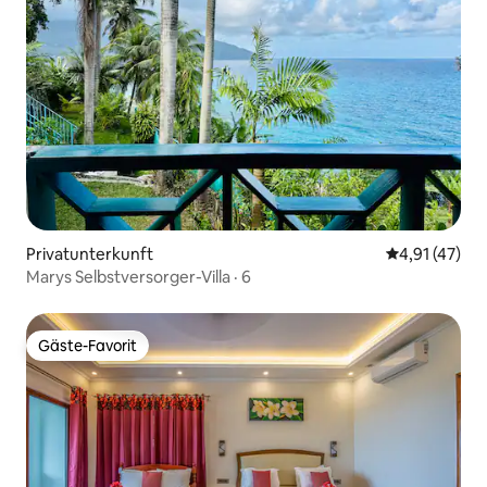
Privatunterkunft
Durchschnitt
4,91 (47)
Marys Selbstversorger-Villa · 6
Gäste-Favorit
Gäste-Favorit