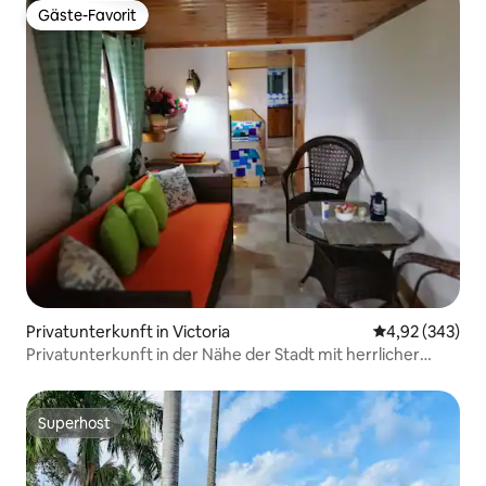
Gäste-Favorit
Gäste-Favorit
Privatunterkunft in Victoria
Durchschnittli
4,92 (343)
Privatunterkunft in der Nähe der Stadt mit herrlicher
Aussicht
Superhost
Superhost