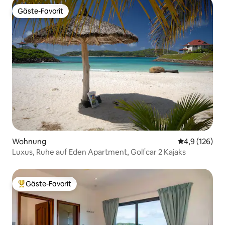
Gäste-Favorit
Gäste-Favorit
Wohnung
Durchschnitt
4,9 (126)
Luxus, Ruhe auf Eden Apartment, Golfcar 2 Kajaks
Gäste-Favorit
Beliebter Gäste-Favorit.