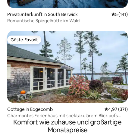
Privatunterkunft in South Berwick
Durchschni
5 (141)
Romantische Spiegelhütte im Wald
Gäste-Favorit
Gäste-Favorit
Cottage in Edgecomb
Durchschnittl
4,97 (371)
Charmantes Ferienhaus mit spektakulärem Blick aufs
Komfort wie zuhause und großartige
Wasser
Monatspreise