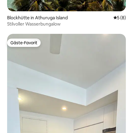
Blockhütte in Athuruga Island
Durchschn
5 (8)
Stilvoller Wasserbungalow
Gäste-Favorit
Gäste-Favorit