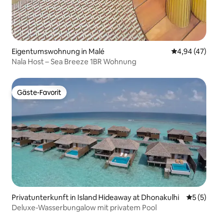
Eigentumswohnung in Malé
Durchschnittl
4,94 (47)
Nala Host – Sea Breeze 1BR Wohnung
Gäste-Favorit
Gäste-Favorit
Privatunterkunft in Island Hideaway at Dhonakulhi
Durchsch
5 (5)
Deluxe-Wasserbungalow mit privatem Pool