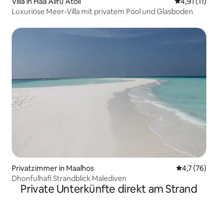
Villa in Haa Alifu Atoll
Durchschnitt
4,91 (11)
Luxuriöse Meer-Villa mit privatem Pool und Glasboden
Privatzimmer in Maalhos
Durchschnit
4,7 (76)
Dhonfulhafi Strandblick Malediven
Private Unterkünfte direkt am Strand