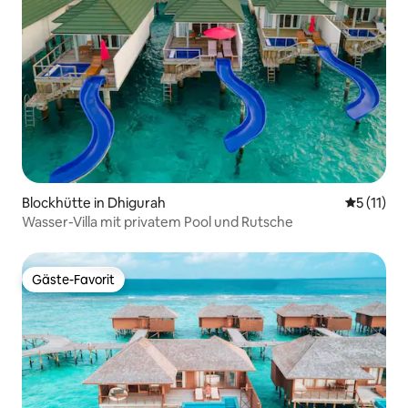
Blockhütte in Dhigurah
Durchschn
5 (11)
Wasser-Villa mit privatem Pool und Rutsche
Gäste-Favorit
Gäste-Favorit