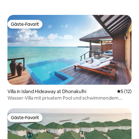
Gäste-Favorit
Gäste-Favorit
Villa in Island Hideaway at Dhonakulhi
Durchschn
5 (12)
Wasser-Villa mit privatem Pool und schwimmendem
Frühstück
Gäste-Favorit
Gäste-Favorit