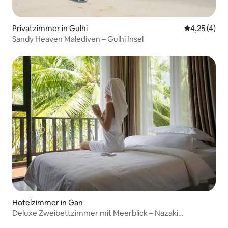
Privatzimmer in Gulhi
Durchschnit
4,25 (4)
Sandy Heaven Malediven – Gulhi Insel
Hotelzimmer in Gan
Deluxe Zweibettzimmer mit Meerblick – Nazaki
Residences