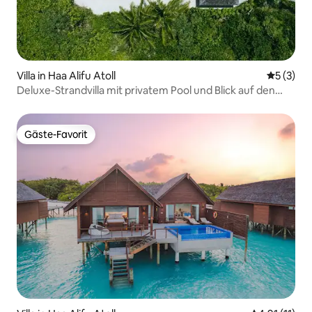
Villa in Haa Alifu Atoll
Durchsch
5 (3)
Deluxe-Strandvilla mit privatem Pool und Blick auf den
Sonnenuntergang
Gäste-Favorit
Gäste-Favorit