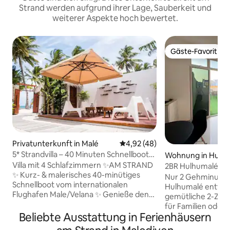
Strand werden aufgrund ihrer Lage, Sauberkeit und
weiterer Aspekte hoch bewertet.
Gäste-Favorit
Gäste-Favorit
Privatunterkunft in Malé
Durchschnittliche Bewertung: 
4,92 (48)
5* Strandvilla – 40 Minuten Schnellboot
Wohnung in Hulh
von Male
Villa mit 4 Schlafzimmern ✨AM STRAND
2BR Hulhumalé Apt
✨ Kurz- & malerisches 40-minütiges
Gehminuten zum 
Nur 2 Gehminuten
Schnellboot vom internationalen
Hulhumalé entfernt
Flughafen Male/Velana ✨ Genieße den
gemütliche 2-Zi
Blick auf den Sonnenuntergang von
für Familien oder 
deinem Zimmer aus! ✨ In der Nähe von
Beliebte Ausstattung in Ferienhäusern
zu 5 Gästen Beide Schlafzimmer mit
Geschäften, Cafés und Restaurants ✨
angeschlossenen