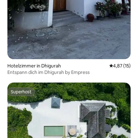
Hotelzimmer in Dhigurah
Durchschnitt
4,87 (15)
Entspann dich im Dhigurah by Empress
Superhost
Superhost