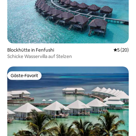
Blockhütte in Fenfushi
Durchschni
5 (20)
Schicke Wasservilla auf Stelzen
Gäste-Favorit
Gäste-Favorit