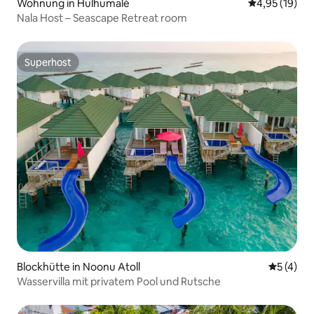
Wohnung in Hulhumalé
Durchschnitt
4,95 (19)
Nala Host – Seascape Retreat room
Superhost
Superhost
Blockhütte in Noonu Atoll
Durchsch
5 (4)
Wasservilla mit privatem Pool und Rutsche