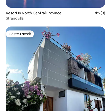
Resort in North Central Province
Durchsch
5 (3)
Strandvilla
Gäste-Favorit
Gäste-Favorit