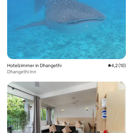
Hotelzimmer in Dhangethi
Durchschnit
4,2 (10)
Dhangethi Inn