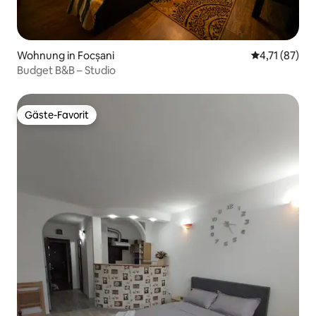
Wohnung in Focșani
Durchschnitt
4,71 (87)
Budget B&B – Studio
Gäste-Favorit
Gäste-Favorit