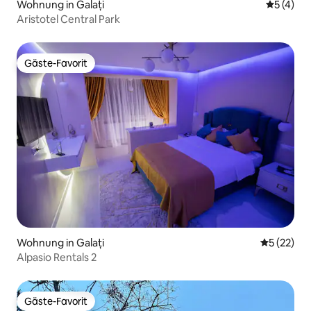
Wohnung in Galați
Durchsch
5 (4)
Aristotel Central Park
Gäste-Favorit
Gäste-Favorit
Wohnung in Galați
Durchschn
5 (22)
Alpasio Rentals 2
Gäste-Favorit
Gäste-Favorit