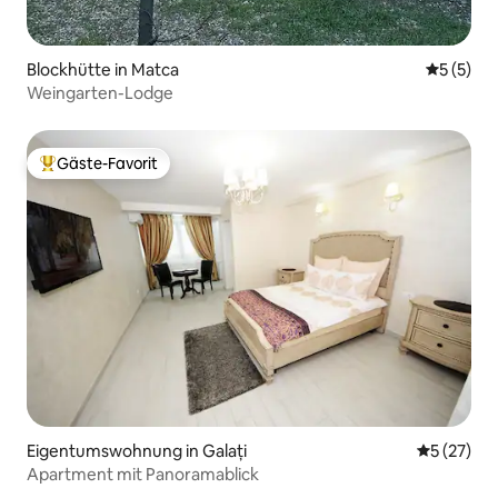
Blockhütte in Matca
Durchsch
5 (5)
Weingarten-Lodge
Gäste-Favorit
Beliebter Gäste-Favorit.
Eigentumswohnung in Galați
Durchschn
5 (27)
Apartment mit Panoramablick