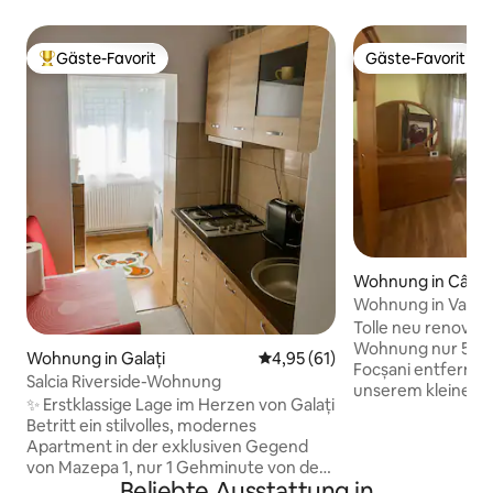
Gäste-Favorit
Gäste-Favorit
Beliebter Gäste-Favorit.
Gäste-Favorit
Wohnung in Câmp
Wohnung in Vara
Tolle neu renovie
Wohnung nur 5 Fa
Wohnung in Galați
Durchschnittliche Bewertung: 
4,95 (61)
Focșani entfernt! Willkommen in
Salcia Riverside-Wohnung
unserem kleinen Ne
✨ Erstklassige Lage im Herzen von Galați
zu 5 Personen bie
Betritt ein stilvolles, modernes
Zimmern : ● 2 x Doppelschlafzimmer ●
Apartment in der exklusiven Gegend
1x Küche mit Essbe
von Mazepa 1, nur 1 Gehminute von der
Wohnzimmer ● 1x
Beliebte Ausstattung in
atemberaubenden Donaupromenade