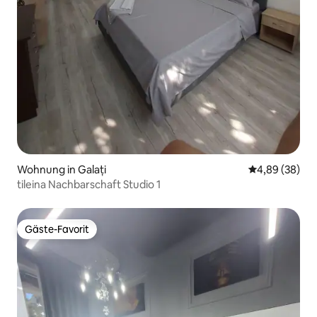
Wohnung in Galați
Durchschnittl
4,89 (38)
tileina Nachbarschaft Studio 1
Gäste-Favorit
Gäste-Favorit