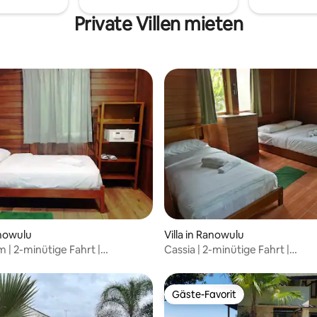
r einen Tagesausflug in der
lanst!
Private Villen mieten
anowulu
Villa in Ranowulu
 | 2-minütige Fahrt |
Cassia | 2-minütige Fahrt |
egnung Danowudu
Wassersegnung Danowudu
Gäste-Favorit
Gäste-Favorit