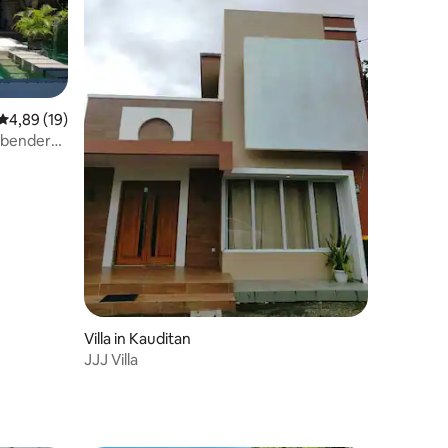
Durchschnittliche Bewertung: 4,89 von 5, 19 Bewertungen
4,89 (19)
ubender
ken
Villa in Kauditan
JJJ Villa