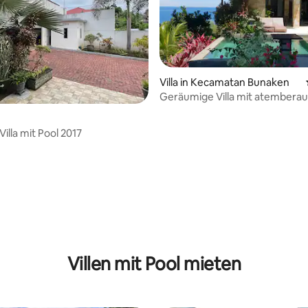
Villa in Kecamatan Bunaken
Geräumige Villa mit atembera
Aussicht in der Nähe von Buna
illa mit Pool 2017
ewertung: 4,6 von 5, 5 Bewertungen
Villen mit Pool mieten