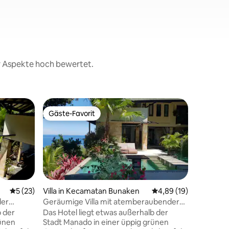
er Aspekte hoch bewertet.
Gäste-Favorit
Gäste-Favorit
Durchschnittliche Bewertung: 5 von 5, 23 Bewertungen
5 (23)
Villa in Kecamatan Bunaken
Durchschnittliche Be
4,89 (19)
der
Geräumige Villa mit atemberaubender
ken
Aussicht in der Nähe von Bunaken
b der
Das Hotel liegt etwas außerhalb der
Villa
rünen
Stadt Manado in einer üppig grünen
Moderne V