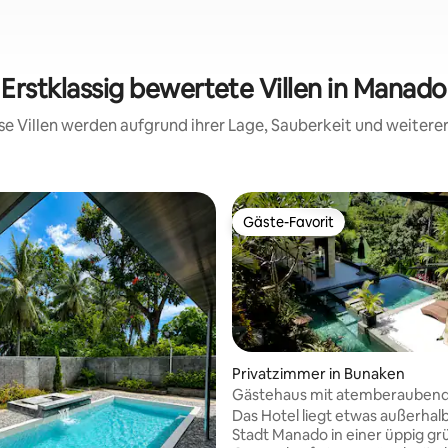
Erstklassig bewertete Villen in Manado
iese Villen werden aufgrund ihrer Lage, Sauberkeit und weiter
Gäste-Favorit
Gäste-Favorit
Privatzimmer in Bunaken
Gästehaus mit atemberauben
Aussicht in der Nähe von Buna
Das Hotel liegt etwas außerhal
Stadt Manado in einer üppig g