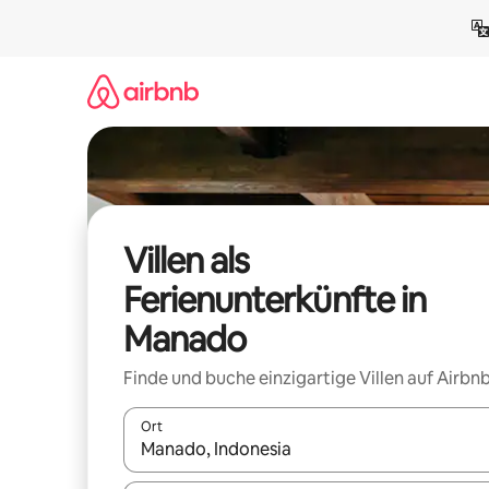
Zu
Inhalten
springen
Villen als
Ferienunterkünfte in
Manado
Finde und buche einzigartige Villen auf Airbnb
Ort
Wenn Ergebnisse verfügbar sind, navigiere mit d