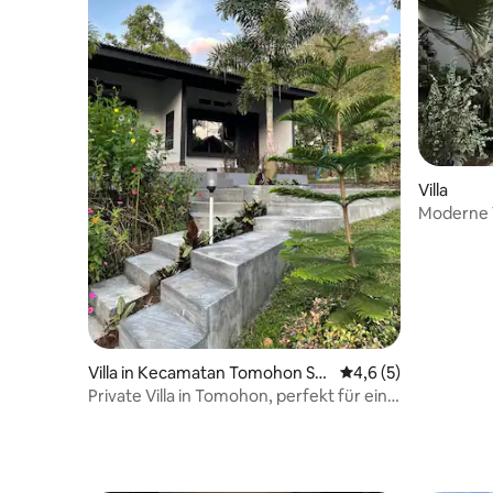
Villa
Moderne V
Villa in Kecamatan Tomohon Sel
Durchschnittliche B
4,6 (5)
atan
Private Villa in Tomohon, perfekt für eine
Familie