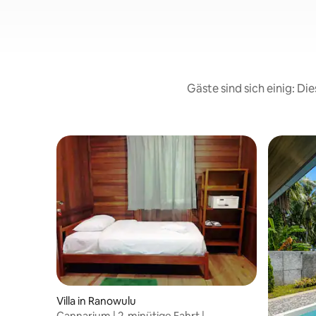
Gäste sind sich einig: D
Villa in Ranowulu
Cannarium | 2-minütige Fahrt |