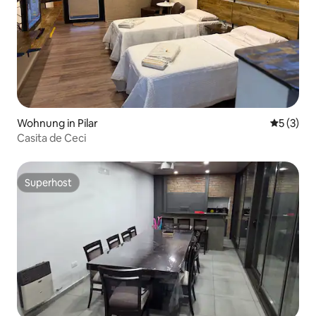
Wohnung in Pilar
Durchsch
5 (3)
Casita de Ceci
Superhost
Superhost