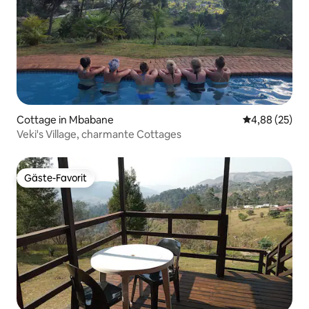
Cottage in Mbabane
Durchschnittl
4,88 (25)
Veki's Village, charmante Cottages
Gäste-Favorit
Gäste-Favorit