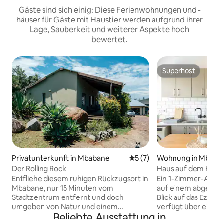
Gäste sind sich einig: Diese Ferienwohnungen und -
häuser für Gäste mit Haustier werden aufgrund ihrer
Lage, Sauberkeit und weiterer Aspekte hoch
bewertet.
Superhost
Superhost
Privatunterkunft in Mbabane
Durchschnittliche Bewertu
5 (7)
Wohnung in Mbab
Der Rolling Rock
Haus auf dem Hüg
Entfliehe diesem ruhigen Rückzugsort in
Ein 1-Zimmer-Apar
Mbabane, nur 15 Minuten vom
auf einem abgeleg
Stadtzentrum entfernt und doch
Blick auf das Ezul
umgeben von Natur und einem
verfügt über eine
Beliebte Ausstattung in
atemberaubenden Rockery. Die
einem perfekten 