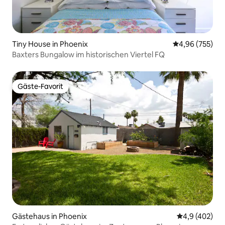
Tiny House in Phoenix
Durchschnittli
4,96 (755)
Baxters Bungalow im historischen Viertel FQ
Gäste-Favorit
Gäste-Favorit
Gästehaus in Phoenix
Durchschnittl
4,9 (402)