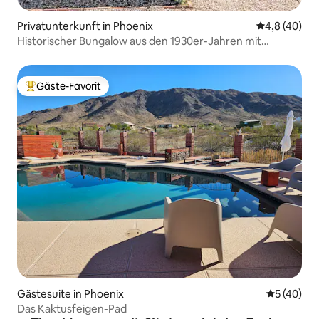
Privatunterkunft in Phoenix
Durchschnit
4,8 (40)
Historischer Bungalow aus den 1930er-Jahren mit
modernem Flair
Gäste-Favorit
Beliebter Gäste-Favorit.
Gästesuite in Phoenix
Durchschni
5 (40)
Das Kaktusfeigen-Pad