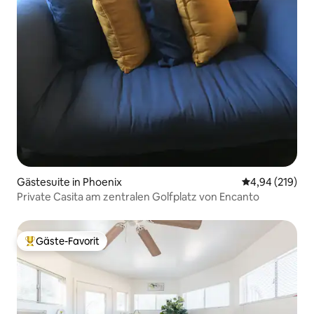
Gästesuite in Phoenix
Durchschnittli
4,94 (219)
Private Casita am zentralen Golfplatz von Encanto
Gäste-Favorit
Beliebter Gäste-Favorit.