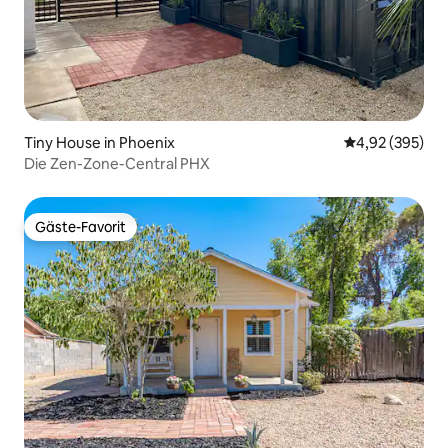
Tiny House in Phoenix
Durchschnittli
4,92 (395)
Die Zen-Zone-Central PHX
Gäste-Favorit
Gäste-Favorit