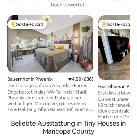
hoch bewertet.
Gäste-Favorit
Gäste-Favorit
Beliebter Gäste-Favorit.
Beliebter Gäste-F
Bauernhof in Phoenix
Durchschnittliche Bewertung: 4
4,99 (636)
Das Cottage auf den Arrandale Farms
Gästehaus in Phoe
Eingebettet in das NW-Tal in der Stadt
Erstklassig bewert
Phoenix, inmitten des Trubels einer
Modernes Design 
Du wirst unser kom
weitläufigen Metropole, gibt es einen
kürzlich renoviert
zwei Hektar großen Bauernhof. Es ist ein
Ideale zentrale L
Ort der Gelassenheit, wo die Zeit keine
Harbor und Downt
Bedeutung hat und die Natur gedeiht.
Beliebte Ausstattung in Tiny Houses in
Minuten von Old T
Das sind die Arrandale Farms, eine
Minuten von Whole
Maricopa County
einzigartige städtische Farm. Das
480 Quadratfuß pri