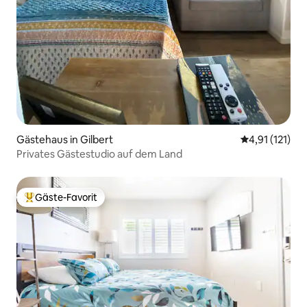
Gästehaus in Gilbert
Durchschnittl
4,91 (121)
Privates Gästestudio auf dem Land
Gäste-Favorit
Beliebter Gäste-Favorit.