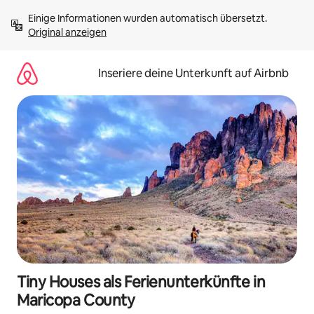
Zu
Einige Informationen wurden automatisch übersetzt. 
Inhalten
Original anzeigen
springen
Inseriere deine Unterkunft auf Airbnb
Tiny Houses als Ferienunterkünfte in
Maricopa County