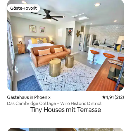
Gäste-Favorit
Gäste-Favorit
Gästehaus in Phoenix
Durchschnittl
4,91 (212)
Das Cambridge Cottage – Willo Historic District
Tiny Houses mit Terrasse