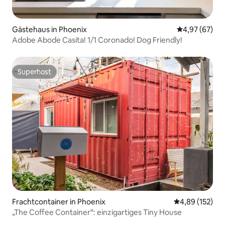
Gästehaus in Phoenix
Durchschnittl
4,97 (67)
Adobe Abode Casita! 1/1 Coronado! Dog Friendly!
Superhost
Superhost
Frachtcontainer in Phoenix
Durchschnittl
4,89 (152)
„The Coffee Container“: einzigartiges Tiny House