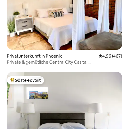
Privatunterkunft in Phoenix
Durchschnittli
4,96 (467)
Private & gemütliche Central City Casita.
Haustierfreundlich!
Gäste-Favorit
Beliebter Gäste-Favorit.