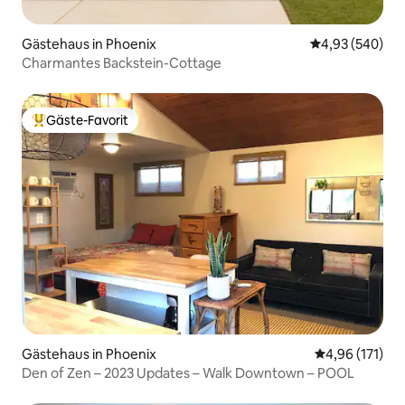
Gästehaus in Phoenix
Durchschnittli
4,93 (540)
Charmantes Backstein-Cottage
Gäste-Favorit
Beliebter Gäste-Favorit.
Gästehaus in Phoenix
Durchschnittl
4,96 (171)
Den of Zen – 2023 Updates – Walk Downtown – POOL