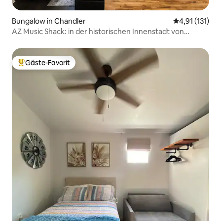
Bungalow in Chandler
Durchschnittl
4,91 (131)
AZ Music Shack: in der historischen Innenstadt von
Chandler
Gäste-Favorit
Beliebter Gäste-Favorit.