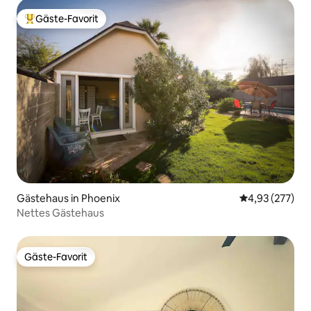
Gäste-Favorit
Beliebter Gäste-Favorit.
Gästehaus in Phoenix
Durchschnittli
4,93 (277)
Nettes Gästehaus
Gäste-Favorit
Gäste-Favorit