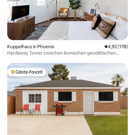
Kuppelhaus in Phoenix
Durchschnittl
4,92 (178)
Hardaway Tower zwischen ikonischen geodätischen
Kuppeln
Gäste-Favorit
Beliebter Gäste-Favorit.