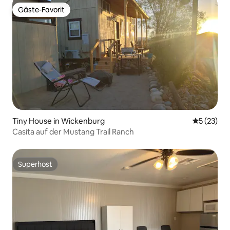
Gäste-Favorit
Gäste-Favorit
Tiny House in Wickenburg
Durchschn
5 (23)
Casita auf der Mustang Trail Ranch
Superhost
Superhost