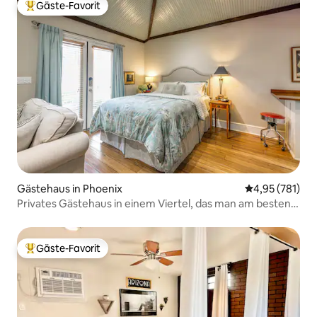
Gäste-Favorit
Beliebter Gäste-Favorit.
Gästehaus in Phoenix
Durchschnittl
4,95 (781)
Privates Gästehaus in einem Viertel, das man am besten
zu Fuß erkunden kann
Gäste-Favorit
Beliebter Gäste-Favorit.