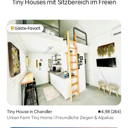
Tiny Houses mit Sitzbereich im Freien
Gäste-Favorit
Beliebter Gäste-Favorit.
Tiny House in Chandler
Durchschnittli
4,98 (264)
Urban Farm Tiny Home | Freundliche Ziegen & Alpakas