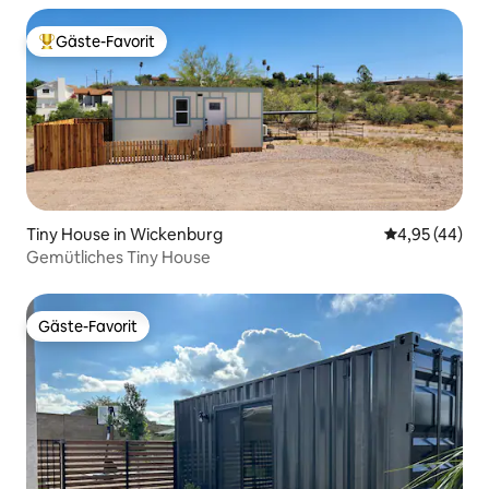
Gäste-Favorit
Beliebter Gäste-Favorit.
Tiny House in Wickenburg
Durchschnittl
4,95 (44)
Gemütliches Tiny House
Gäste-Favorit
Gäste-Favorit