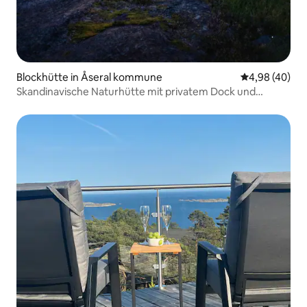
Blockhütte in Åseral kommune
Durchschnittl
4,98 (40)
Skandinavische Naturhütte mit privatem Dock und
Whirlpool