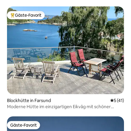
Flekkerøy
Gäste-Favorit
Beliebter Gäste-Favorit.
Blockhütte in Farsund
Durchschn
5 (41)
Moderne Hütte im einzigartigen Eikvåg mit schöner
Aussicht
Gäste-Favorit
Gäste-Favorit