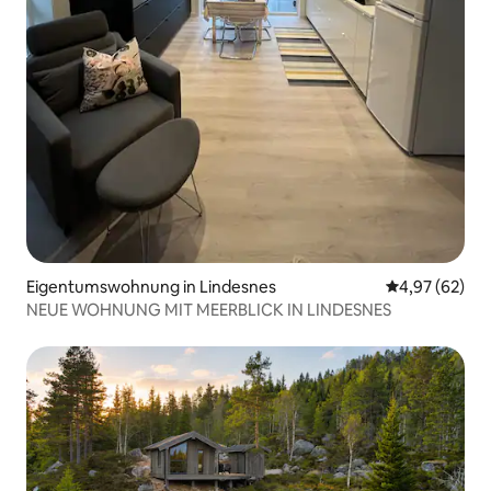
Eigentumswohnung in Lindesnes
Durchschnittl
4,97 (62)
NEUE WOHNUNG MIT MEERBLICK IN LINDESNES