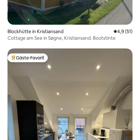
Blockhütte in Kristiansand
Durchschnit
4,9 (51)
Cottage am See in Søgne, Kristiansand. Bootstinte
Gäste-Favorit
Beliebter Gäste-Favorit.