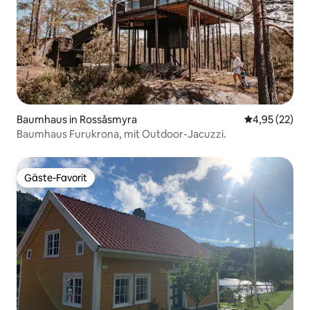
Baumhaus in Rossåsmyra
Durchschnitt
4,95 (22)
Baumhaus Furukrona, mit Outdoor-Jacuzzi.
Gäste-Favorit
Gäste-Favorit