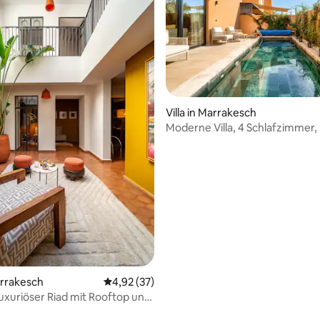
Bewertung: 5 von 5, 14 Bewertungen
Villa in Marrakesch
Moderne Villa, 4 Schlafzimmer, 
und Grill auf der Dachterrasse /
Glasfaser
arrakesch
Durchschnittliche Bewertung: 4,92 von 5, 
4,92 (37)
Luxuriöser Riad mit Rooftop und
k