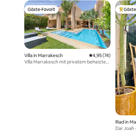
Gäste-Favorit
Gäste
Gäste-Favorit
Beliebte
Villa in Marrakesch
Durchschnittliche Bew
4,95 (74)
Villa Marrakesch mit privatem beheiztem
Pool
Riad in M
Dar Joah 
Medina