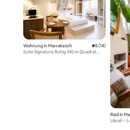
Wohnung in Marrakesch
Durchschnittliche 
5 (14)
Suite Signature Ruhig 100 m Quadrat
Eden | Kollektion
Riad in M
Librah – 
Frühstüc