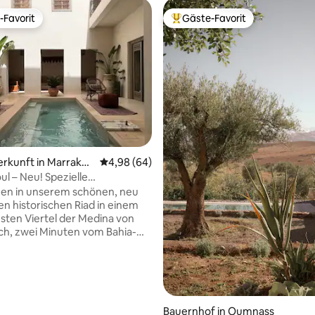
-Favorit
Gäste-Favorit
r Gäste-Favorit.
Beliebter Gäste-Favorit.
rtung: 4,96 von 5, 236 Bewertungen
erkunft in Marrakes
Durchschnittliche Bewertung: 4,98 von 5, 
4,98 (64)
Neu! Spezielle
spreise!
en in unserem schönen, neu
en historischen Riad in einem
sten Viertel der Medina von
h, zwei Minuten vom Bahia-
d fünf Minuten vom
den Herzen von Marrakesch,
Jemaa El Fna, entfernt. Das
 exklusiv für dich und deine
den zur Verfügung. Genieße
Bauernhof in Oumnass
igenen wunderschönen Pool