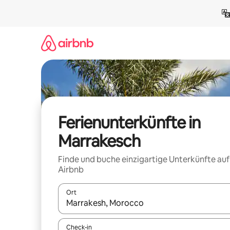
Zu
Inhalten
springen
Ferienunterkünfte in
Marrakesch
Finde und buche einzigartige Unterkünfte auf
Airbnb
Ort
Wenn Ergebnisse verfügbar sind, navigiere mit d
Check-in