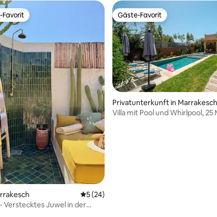
-Favorit
Gäste-Favorit
r Gäste-Favorit.
Gäste-Favorit
ertung: 4,95 von 5, 74 Bewertungen
Privatunterkunft in Marrakesc
Villa mit Pool und Whirlpool, 25
von Guéliz entfernt
arrakesch
Durchschnittliche Bewertung: 5 von 5, 
5 (24)
– Verstecktes Juwel in der