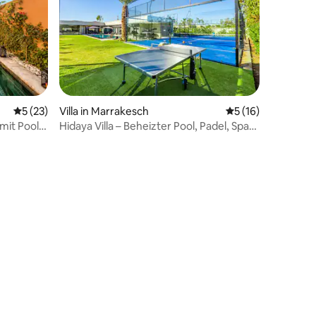
Durchschnittliche Bewertung: 5 von 5, 23 Bewertungen
5 (23)
Villa in Marrakesch
Durchschnittliche
5 (16)
mit Pool
Hidaya Villa – Beheizter Pool, Padel, Spa
und Fitnessraum
37 Bewertungen