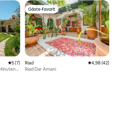
Gäste-Favorit
Gäste-Favorit
h
Durchschnittliche Bewertung: 5 von 5, 7 Bewertungen
5 (7)
Riad
Durchschnittliche Be
4,98 (42)
 Minuten
Riad Dar Amani
24 Bewertungen