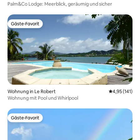
Palm&Co Lodge: Meerblick, geräumig und sicher
Gäste-Favorit
Gäste-Favorit
Wohnung in Le Robert
Durchschnittl
4,95 (141)
Wohnung mit Pool und Whirlpool
Gäste-Favorit
Gäste-Favorit