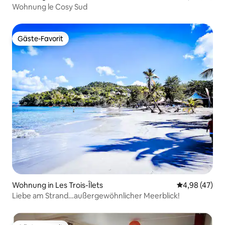
Wohnung le Cosy Sud
Gäste-Favorit
Gäste-Favorit
Wohnung in Les Trois-Îlets
Durchschnittl
4,98 (47)
Liebe am Strand…außergewöhnlicher Meerblick!