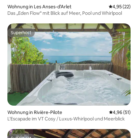
Wohnung in Les Anses-d’Arlet
Durchschnitt
4,95 (22)
Das „Eden Flow“ mit Blick auf Meer, Pool und Whirlpool
Superhost
Superhost
Wohnung in Rivière-Pilote
Durchschnitt
4,96 (51)
L'Escapade im VT Cosy / Luxus-Whirlpool und Meerblick