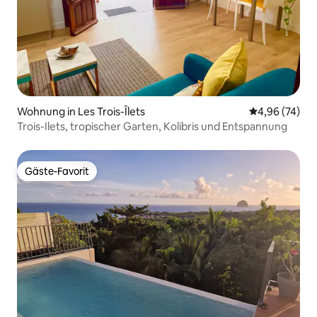
Wohnung in Les Trois-Îlets
Durchschnittl
4,96 (74)
Trois-Ilets, tropischer Garten, Kolibris und Entspannung
Gäste-Favorit
Gäste-Favorit