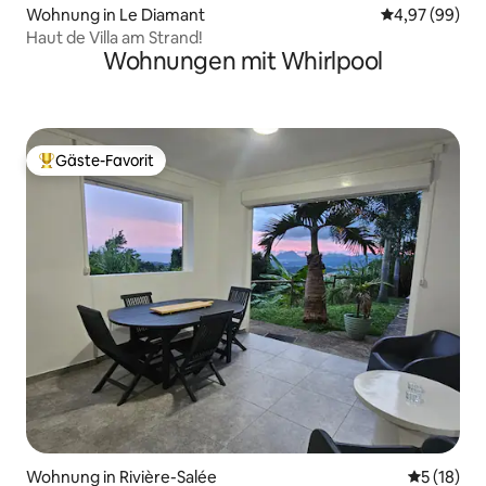
Wohnung in Le Diamant
Durchschnittl
4,97 (99)
Haut de Villa am Strand!
Wohnungen mit Whirlpool
Gäste-Favorit
Beliebter Gäste-Favorit.
Wohnung in Rivière-Salée
Durchschn
5 (18)