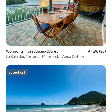
Wohnung in Les Anses-d’Arlet
Durchschnittl
4,96 (26)
La Baie des Tortues - Meerblick - Anse Dufour
Superhost
Superhost