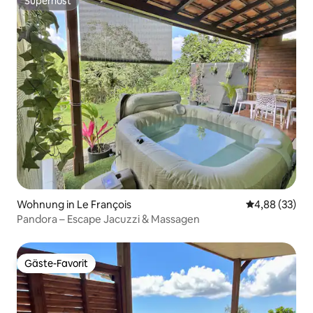
Superhost
Superhost
Wohnung in Le François
Durchschnittl
4,88 (33)
Pandora – Escape Jacuzzi & Massagen
Gäste-Favorit
Gäste-Favorit