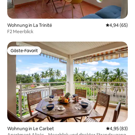
Wohnung in La Trinité
Durchschnittl
4,94 (65)
F2 Meerblick
Gäste-Favorit
Gäste-Favorit
Wohnung in Le Carbet
Durchschnittl
4,95 (83)
Apartment Alizés – Meerblick und direkter Strandzugang