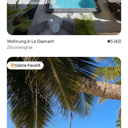
Wohnung in Le Diamant
Durchschn
5 (42)
Zitronengras
Gäste-Favorit
Beliebter Gäste-Favorit.