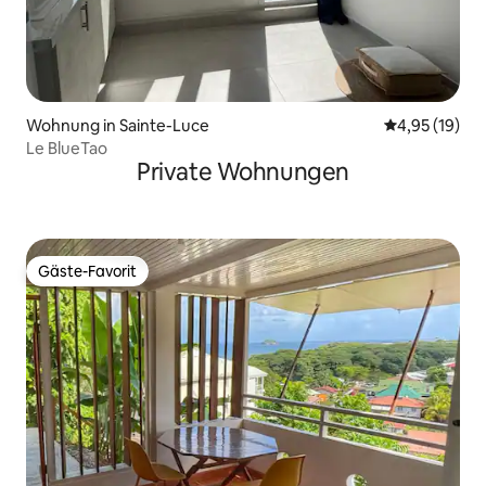
Wohnung in Sainte-Luce
Durchschnitt
4,95 (19)
Le BlueTao
Private Wohnungen
Gäste-Favorit
Gäste-Favorit