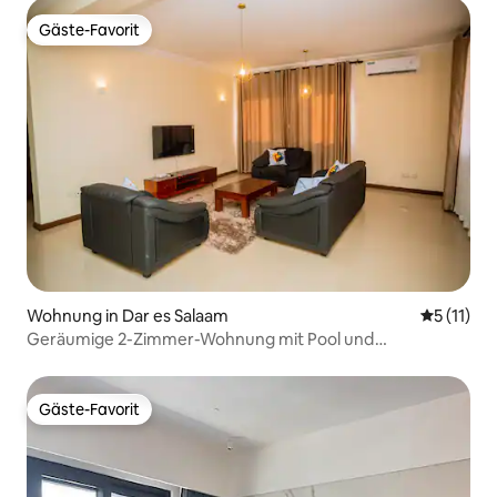
Gäste-Favorit
Gäste-Favorit
Wohnung in Dar es Salaam
Durchschn
5 (11)
Geräumige 2-Zimmer-Wohnung mit Pool und
Fitnessraum in Masaki
Gäste-Favorit
Gäste-Favorit