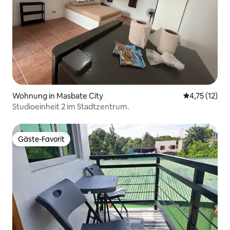
Wohnung in Masbate City
Durchschnitt
4,75 (12)
Studioeinheit 2 im Stadtzentrum.
Gäste-Favorit
Gäste-Favorit