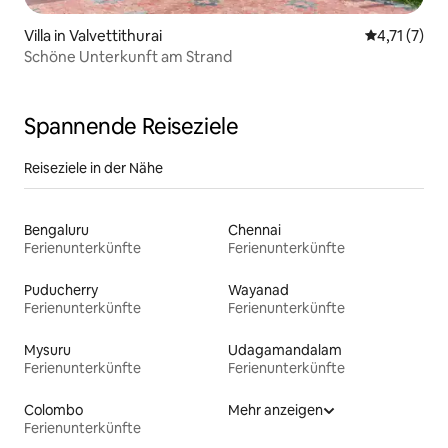
Villa in Valvettithurai
Durchschnit
4,71 (7)
Schöne Unterkunft am Strand
Spannende Reiseziele
Reiseziele in der Nähe
Bengaluru
Chennai
Ferienunterkünfte
Ferienunterkünfte
Puducherry
Wayanad
Ferienunterkünfte
Ferienunterkünfte
Mysuru
Udagamandalam
Ferienunterkünfte
Ferienunterkünfte
Colombo
Mehr anzeigen
Ferienunterkünfte