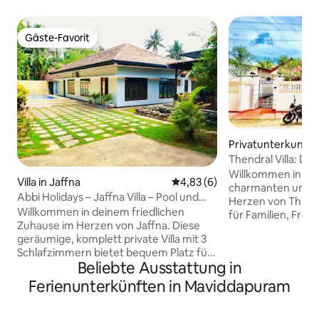
Gäste-Favorit
Gäste-Favorit
Privatunterkunft i
Thendral Villa: Dei
Rückzugsort in Ja
Willkommen in der
Villa in Jaffna
Durchschnittliche Bewertung:
4,83 (6)
charmanten und 
Abbi Holidays – Jaffna Villa – Pool und
Herzen von Thirune
Shisha-Bar
Willkommen in deinem friedlichen
für Familien, Freu
Zuhause im Herzen von Jaffna. Diese
Alleinreisende, uns
geräumige, komplett private Villa mit 3
Mischung aus mo
Schlafzimmern bietet bequem Platz für
traditioneller Wär
Beliebte Ausstattung in
6 Personen und bietet die perfekte
Aufenthalt wirklic
Balance aus Komfort, Privatsphäre und
macht. Nur wenige Minuten von Jaffnas
Ferienunterkünften in Maviddapuram
Bequemlichkeit, was sie ideal für
beliebtesten Tour
Familien, Geschäftsreisende, Verwandte
dem Nallur Kand