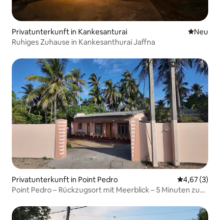
Privatunterkunft in Kankesanturai
Neue Unt
Neu
Ruhiges Zuhause in Kankesanthurai Jaffna
Privatunterkunft in Point Pedro
Durchschnit
4,67 (3)
Point Pedro – Rückzugsort mit Meerblick – 5 Minuten zu
Fuß zum Strand