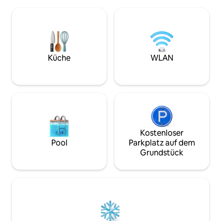
oder Gruppen macht, die den Norden Sri
Jaffna Fort und w
Lankas erkunden. Die Unterkunft
Stränden entfernt, 
befindet sich in einer ruhigen
idealer Ausgangsp
Wohngegend und bietet einen
Kultur und Geschi
erholsamen Rückzugsort, während sie
erkunden.
nur wenige Minuten von Jaffnas
wichtigen kulturellen
Küche
WLAN
Sehenswürdigkeiten,
Verkehrsknotenpunkten und lokalen
Annehmlichkeiten entfernt ist.
Kostenloser
Pool
Parkplatz auf dem
Grundstück