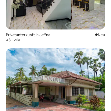
Privatunterkunft in Jaffna
Neue Unt
Neu
A&T villa