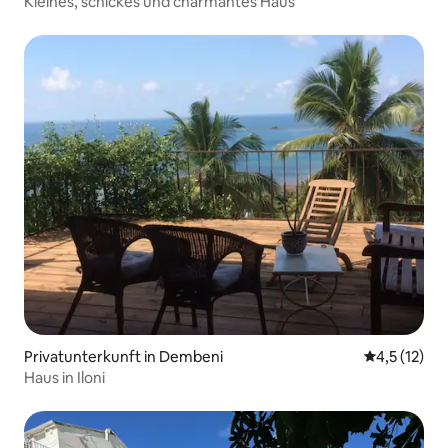
Kleines, schickes und charmantes Haus
Privatunterkunft in Dembeni
Durchschnit
4,5 (12)
Haus in Iloni