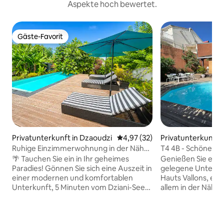
Aspekte hoch bewertet.
Gäste-Favorit
Gäste-Favorit
Privatunterkunft in Dzaoudzi
Durchschnittliche Bewertung: 
4,97 (32)
Privatunterkunft
Ruhige Einzimmerwohnung in der Nähe
T4 4B - Schönes Ha
des Dziani-Sees
Schlafzimmer
🌴 Tauchen Sie ein in Ihr geheimes
Genießen Sie eine 
Paradies! Gönnen Sie sich eine Auszeit in
gelegene Unterkun
einer modernen und komfortablen
Hauts Vallons, ei
Unterkunft, 5 Minuten vom Dziani-See
allem in der Nähe,
und dem Strand von Les Badamiers und
Gruppe von einem
10 Minuten vom Flughafen entfernt.
allen Sehenswürdi
Eine ruhige Umgebung, in der Sie bei
Annehmlichkeiten 