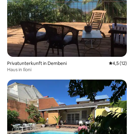
Privatunterkunft in Dembeni
Durchschnit
4,5 (12)
Haus in Iloni