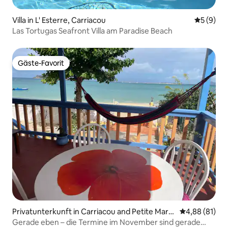
Villa in L' Esterre, Carriacou
Durchschn
5 (9)
Las Tortugas Seafront Villa am Paradise Beach
Gäste-Favorit
Gäste-Favorit
Privatunterkunft in Carriacou and Petite Marti
Durchschnitt
4,88 (81)
nique
Gerade eben – die Termine im November sind gerade