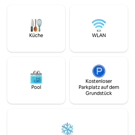
eine voll ausgesta
gehen; um ein Bad zu nehmen, einen
nahtlosem Wohnen
Spaziergang zu machen, einen
Außenbereich. Unsere Haushälterin, die
Spaziergang zu machen oder einfach
oben wohnt, kann 
nur zu sitzen und zu entspannen und
lokale Mahlzeiten 
dem beruhigenden Klang der Wellen zu
Lebensmittel biet
lauschen, das dich daran erinnert, dass
beste Preis-Leistu
Küche
WLAN
du auf der Spice Isle bist.
Standort auf der K
Kostenloser
Pool
Parkplatz auf dem
Grundstück