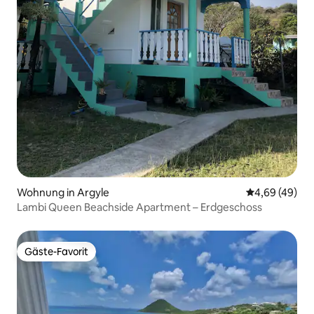
Wohnung in Argyle
Durchschnittl
4,69 (49)
Lambi Queen Beachside Apartment – Erdgeschoss
Gäste-Favorit
Gäste-Favorit