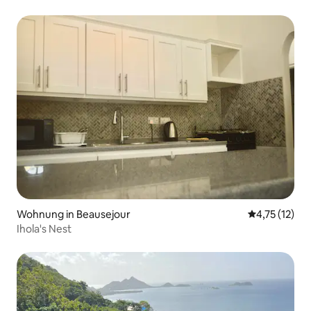
verfügbar geworden
Wohnung in Beausejour
Durchschnitt
4,75 (12)
Ihola's Nest