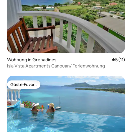
Wohnung in Grenadines
Durchschn
5 (11)
Isla Vista Apartments Canouan/ Ferienwohnung
Gäste-Favorit
Gäste-Favorit