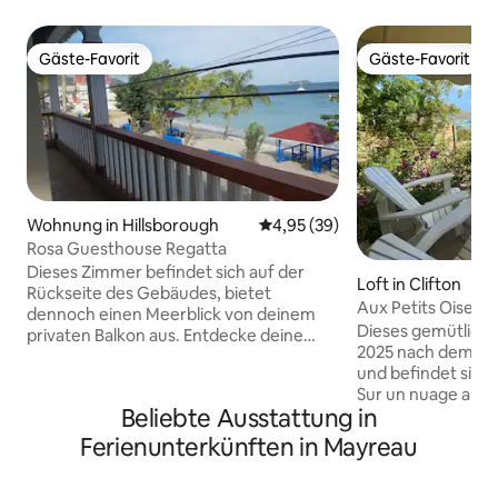
Gäste-Favorit
Gäste-Favorit
Gäste-Favorit
Gäste-Favorit
Wohnung in Hillsborough
Durchschnittliche Bewertung: 
4,95 (39)
Rosa Guesthouse Regatta
Dieses Zimmer befindet sich auf der
Loft in Clifton
Rückseite des Gebäudes, bietet
Aux Petits Oiseau
dennoch einen Meerblick von deinem
Dieses gemütliche
privaten Balkon aus. Entdecke deine
2025 nach dem Hur
Unterkunft von zuhause aus. Lass deine
und befindet sich
Probleme bei jeder beruhigenden Welle
Sur un nuage auf 
wegschmelzen. Lass dich vom
Beliebte Ausstattung in
Kitesurfing-Paradies. Genieße v
kristallklaren Wasser und der
Terrasse einen a
majestätischen Landschaft ins Paradies
Ferienunterkünften in Mayreau
Meerblick auf die 
bringen. Da der Strand nur wenige
Studio verfügt übe
Schritte entfernt ist, musst du nicht weit