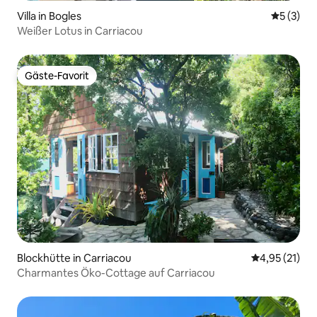
Villa in Bogles
Durchsch
5 (3)
Weißer Lotus in Carriacou
Gäste-Favorit
Gäste-Favorit
Blockhütte in Carriacou
Durchschnitt
4,95 (21)
Charmantes Öko-Cottage auf Carriacou