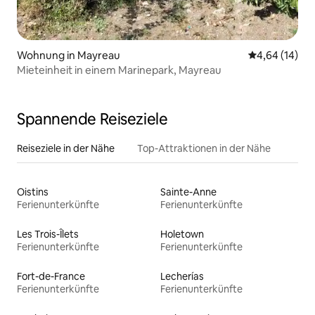
Wohnung in Mayreau
Durchschnitt
4,64 (14)
Mieteinheit in einem Marinepark, Mayreau
Spannende Reiseziele
Reiseziele in der Nähe
Top-Attraktionen in der Nähe
Oistins
Sainte-Anne
Ferienunterkünfte
Ferienunterkünfte
Les Trois-Îlets
Holetown
Ferienunterkünfte
Ferienunterkünfte
Fort-de-France
Lecherías
Ferienunterkünfte
Ferienunterkünfte