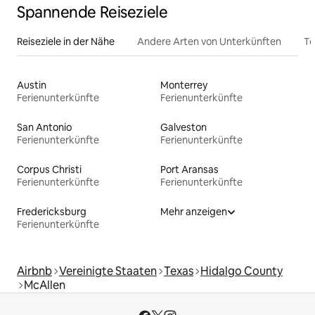
Spannende Reiseziele
Reiseziele in der Nähe
Andere Arten von Unterkünften
To
Austin
Monterrey
Ferienunterkünfte
Ferienunterkünfte
San Antonio
Galveston
Ferienunterkünfte
Ferienunterkünfte
Corpus Christi
Port Aransas
Ferienunterkünfte
Ferienunterkünfte
Fredericksburg
Mehr anzeigen
Ferienunterkünfte
Airbnb
Vereinigte Staaten
Texas
Hidalgo County
McAllen