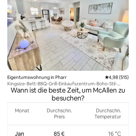
Eigentumswohnung in Pharr
Durchschnittl
4,98 (515)
Kingsize-Bett-BBQ-Grill-Einkaufszentrum-Boho-Stil-
Wann ist die beste Zeit, um McAllen zu
Eigentumswohnung-Privat
besuchen?
Monat
Durchschn.
Durchschn.
Preis
Temperatur
Jan
85 €
16 °C