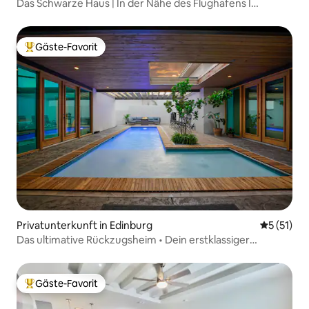
Das Schwarze Haus | In der Nähe des Flughafens I
Einkaufszentrum I Krankenhäuser
Gäste-Favorit
Beliebter Gäste-Favorit.
Privatunterkunft in Edinburg
Durchschn
5 (51)
Das ultimative Rückzugsheim • Dein erstklassiger
Luxusaufenthalt
Gäste-Favorit
Beliebter Gäste-Favorit.