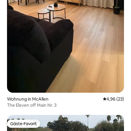
Wohnung in McAllen
Durchschnittl
4,96 (23)
The Eleven off Main Nr. 3
Gäste-Favorit
Gäste-Favorit