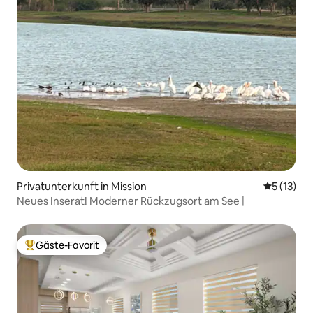
Privatunterkunft in Mission
Durchschn
5 (13)
Neues Inserat! Moderner Rückzugsort am See |
Gäste-Favorit
Beliebter Gäste-Favorit.