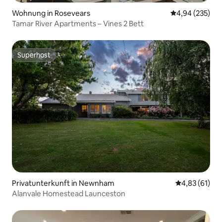
Wohnung in Rosevears
Durchschnittli
4,94 (235)
Tamar River Apartments – Vines 2 Bett
Superhost
Superhost
Privatunterkunft in Newnham
Durchschnitt
4,83 (61)
Alanvale Homestead Launceston