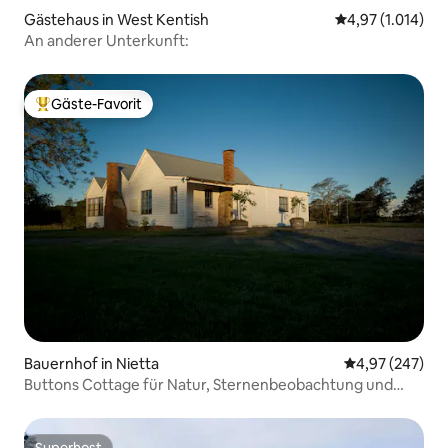
Gästehaus in West Kentish
Durchschnittlic
4,97 (1.014)
An anderer Unterkunft:
Gäste-Favorit
Beliebter Gäste-Favorit.
Bauernhof in Nietta
Durchschnittli
4,97 (247)
Buttons Cottage für Natur, Sternenbeobachtung und
Wildtiere
Superhost