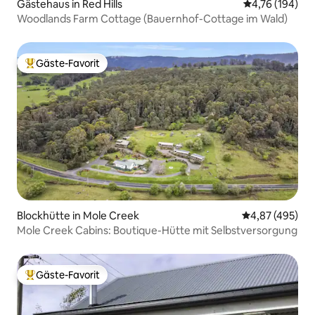
Gästehaus in Red Hills
Durchschnittl
4,76 (194)
Woodlands Farm Cottage (Bauernhof-Cottage im Wald)
Gäste-Favorit
Beliebter Gäste-Favorit.
Blockhütte in Mole Creek
Durchschnittli
4,87 (495)
Mole Creek Cabins: Boutique-Hütte mit Selbstversorgung
Gäste-Favorit
Beliebter Gäste-Favorit.