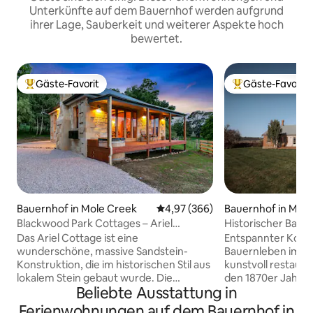
Unterkünfte auf dem Bauernhof werden aufgrund
ihrer Lage, Sauberkeit und weiterer Aspekte hoch
bewertet.
Gäste-Favorit
Gäste-Favorit
Beliebter Gäste-Favorit.
Beliebter Gäste-F
Bauernhof in Mole Creek
Durchschnittliche Bewertung: 4
4,97 (366)
Bauernhof in Mol
Blackwood Park Cottages – Ariel
Historischer Baue
Cottages
House, Wesley Da
Das Ariel Cottage ist eine
Entspannter Komfo
wunderschöne, massive Sandstein-
Bauernleben im C
Konstruktion, die im historischen Stil aus
kunstvoll restaur
lokalem Stein gebaut wurde. Die
den 1870er Jahren
Beliebte Ausstattung in
Innenausstattung verwendet Holz von
funktionierenden
unserem Grundstück und anderes
Hoch aufragende B
Ferienwohnungen auf dem Bauernhof in