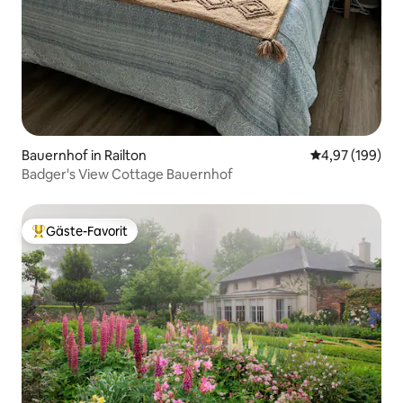
Bauernhof in Railton
Durchschnittli
4,97 (199)
Badger's View Cottage Bauernhof
Gäste-Favorit
Beliebter Gäste-Favorit.