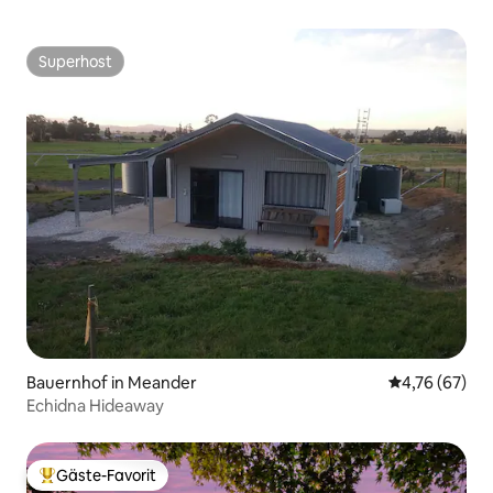
Superhost
Superhost
Bauernhof in Meander
Durchschnitt
4,76 (67)
Echidna Hideaway
Gäste-Favorit
Beliebter Gäste-Favorit.