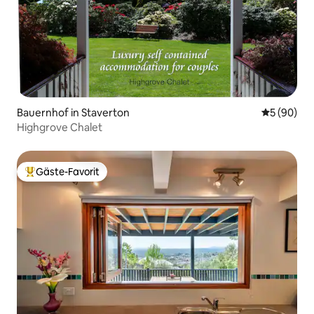
Bauernhof in Staverton
Durchschni
5 (90)
Highgrove Chalet
Gäste-Favorit
Beliebter Gäste-Favorit.