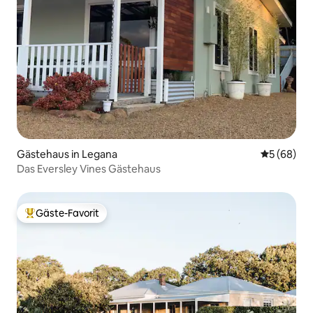
Gästehaus in Legana
Durchschni
5 (68)
Das Eversley Vines Gästehaus
Gäste-Favorit
Beliebter Gäste-Favorit.