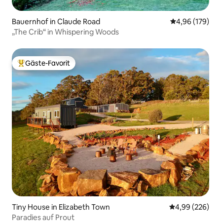
Bauernhof in Claude Road
Durchschnittli
4,96 (179)
„The Crib“ in Whispering Woods
Gäste-Favorit
Beliebter Gäste-Favorit.
Tiny House in Elizabeth Town
Durchschnittli
4,99 (226)
Paradies auf Prout