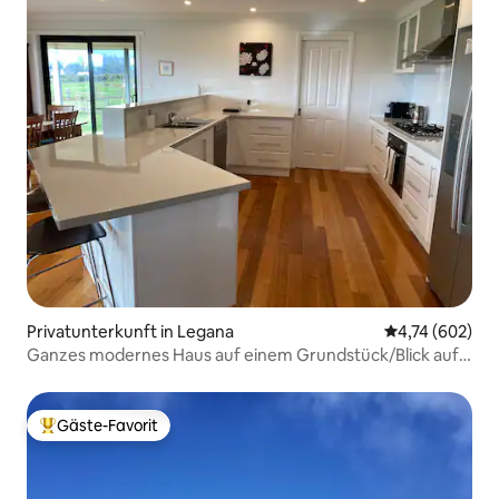
Privatunterkunft in Legana
Durchschnittli
4,74 (602)
Ganzes modernes Haus auf einem Grundstück/Blick aufs
Wasser
Gäste-Favorit
Beliebter Gäste-Favorit.