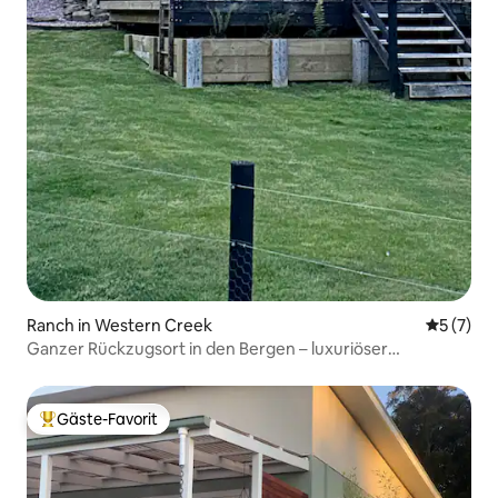
Ranch in Western Creek
Durchsch
5 (7)
Ganzer Rückzugsort in den Bergen – luxuriöser
Gruppenurlaub
Gäste-Favorit
Beliebter Gäste-Favorit.