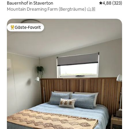
Bauernhof in Staverton
Durchschnittli
4,88 (323)
Mountain Dreaming Farm (Bergträume) 山居
Gäste-Favorit
Beliebter Gäste-Favorit.