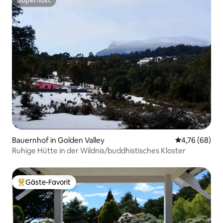
Superhost
Bauernhof in Golden Valley
Durchschnittl
4,76 (68)
Ruhige Hütte in der Wildnis/buddhistisches Kloster
Gäste-Favorit
Beliebter Gäste-Favorit.