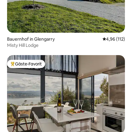
Bauernhof in Glengarry
Durchschnittl
4,96 (112)
Misty Hill Lodge
Gäste-Favorit
Beliebter Gäste-Favorit.