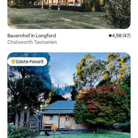
Bauernhof in Longford
Durchschnittl
4,98 (47)
Chatsworth Tasmanien
Gäste-Favorit
Beliebter Gäste-Favorit.