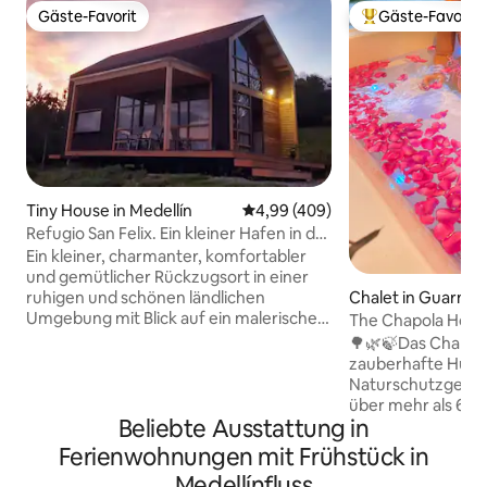
Gäste-Favorit
Gäste-Favorit
Gäste-Favorit
Beliebter Gäste-F
Tiny House in Medellín
Durchschnittliche Bewertung: 4
4,99 (409)
Refugio San Felix. Ein kleiner Hafen in der
Nähe von Medellin
Ein kleiner, charmanter, komfortabler
und gemütlicher Rückzugsort in einer
Chalet in Guarne
ruhigen und schönen ländlichen
Umgebung mit Blick auf ein malerisches
The Chapola Home
und friedliches Tal mit idyllischen
Cine-Desayuno
🌳🌿🍃Das Chapola
Landschaften, vielen Vögeln, weitem
zauberhafte Hütte
Himmel und Panoramablick, 1 Stunde
Naturschutzgebiet.
von Medellín entfernt. Eine Oase, in der
über mehr als 6.
du dein Leben in der Stadt vergessen
Beliebte Ausstattung in
du einen natürlich
kannst. Ein perfekter Aufenthalt für
Geräusch des Bac
Ferienwohnungen mit Frühstück in
Paare oder Freunde, die Ruhe oder
Hängematte, um d
Medellínfluss
Intimität suchen. Sie eignet sich auch