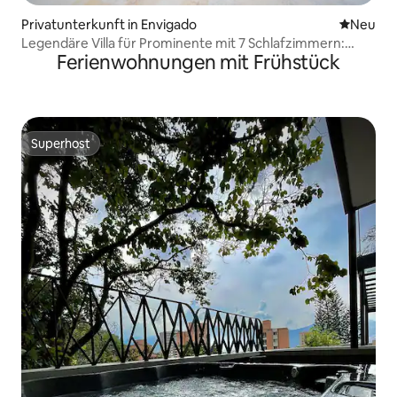
Privatunterkunft in Envigado
Neue Unt
Neu
Legendäre Villa für Prominente mit 7 Schlafzimmern:
Ferienwohnungen mit Frühstück
beheizter Pool • Kino
Superhost
Superhost