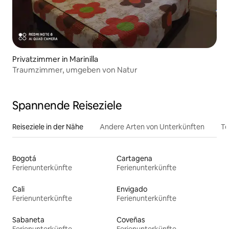
Privatzimmer in Marinilla
Traumzimmer, umgeben von Natur
Spannende Reiseziele
Reiseziele in der Nähe
Andere Arten von Unterkünften
To
Bogotá
Cartagena
Ferienunterkünfte
Ferienunterkünfte
Cali
Envigado
Ferienunterkünfte
Ferienunterkünfte
Sabaneta
Coveñas