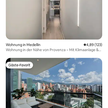
Wohnung in Medellín
Durchschnittl
4,89 (123)
Wohnung in der Nähe von Provenza ~ Mit Klimaanlage &
Restaurant im Erdgeschoss
Gäste-Favorit
Gäste-Favorit