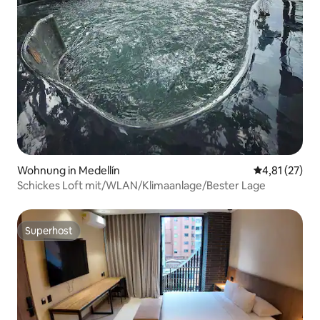
Wohnung in Medellín
Durchschnitt
4,81 (27)
Schickes Loft mit/WLAN/Klimaanlage/Bester Lage
Superhost
Superhost