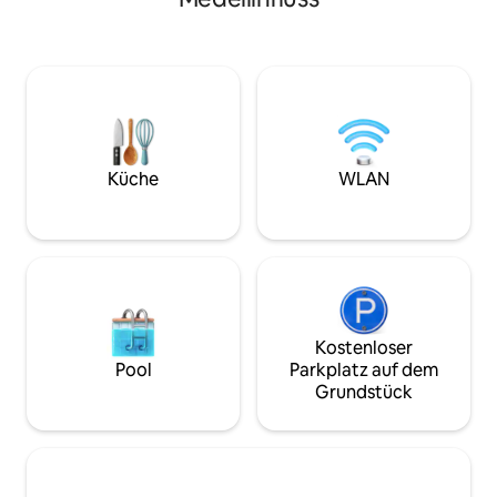
betrachten, einen 
ideal für Kreative, digitale Nomaden
Freiluftkino mit e
oder Mystiker, die auf der Suche nach
Hängematten, Sch
Inspiration und ungestörter Einsamkeit
einen Grill im Frei
sind, um ihrer Kunst, ihrem Handwerk
Popcornmaschine,
und ihren Zielen nachzugehen.
Maschine, Sat-TV
kannst. Dein Aufenthalt beinhaltet
Frühstück auf dem 
Buchung.🧇🍳🍓☕️ Wir sin
Küche
WLAN
haustierfreundlic
Kostenloser
Pool
Parkplatz auf dem
Grundstück