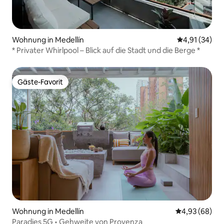
Wohnung in Medellín
Durchschnitt
4,91 (34)
* Privater Whirlpool – Blick auf die Stadt und die Berge *
Gäste-Favorit
Gäste-Favorit
Wohnung in Medellín
Durchschnittl
4,93 (68)
Paradies 5G • Gehweite von Provenza