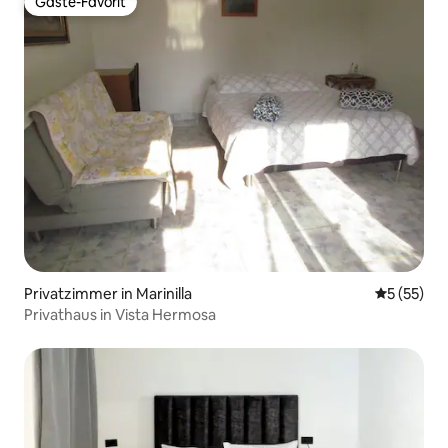
Gäste-Favorit
Gäste-Favorit
Privatzimmer in Marinilla
Durchschn
5 (55)
Privathaus in Vista Hermosa