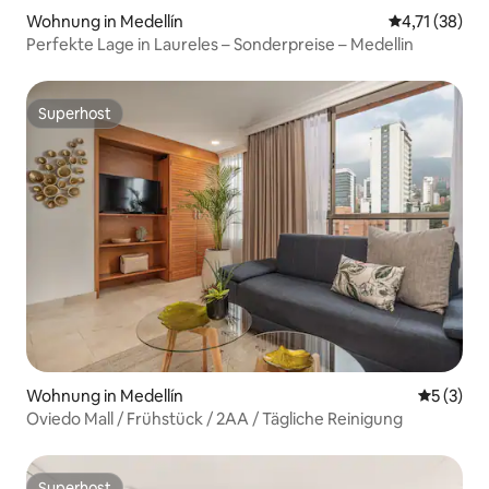
Wohnung in Medellín
Durchschnitt
4,71 (38)
Perfekte Lage in Laureles – Sonderpreise – Medellin
Superhost
Superhost
Wohnung in Medellín
Durchsch
5 (3)
Oviedo Mall / Frühstück / 2AA / Tägliche Reinigung
Superhost