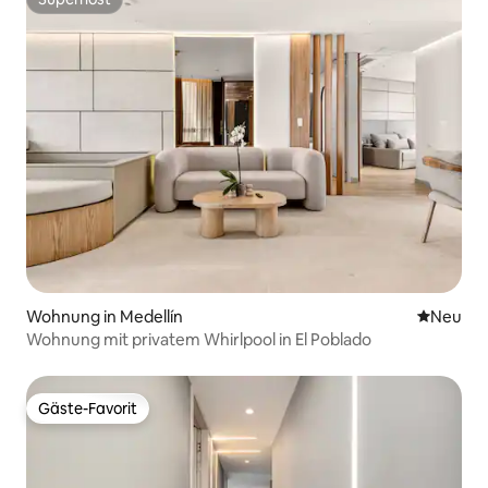
Superhost
Wohnung in Medellín
Neue Unt
Neu
Wohnung mit privatem Whirlpool in El Poblado
Gäste-Favorit
Gäste-Favorit