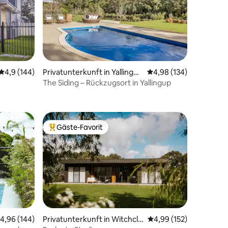
Durchschnittliche Bewertung: 4,9 von 5, 144 Bewertungen
4,9 (144)
Privatunterkunft in Yallingup
Durchschnittliche Bew
4,98 (134)
Siding
The Siding – Rückzugsort in Yallingup
06 Bewertungen
Gäste-Favorit
Beliebter Gäste-Favorit.
86 Bewertungen
urchschnittliche Bewertung: 4,96 von 5, 144 Bewertungen
4,96 (144)
Privatunterkunft in Witchcli
Durchschnittliche Bew
4,99 (152)