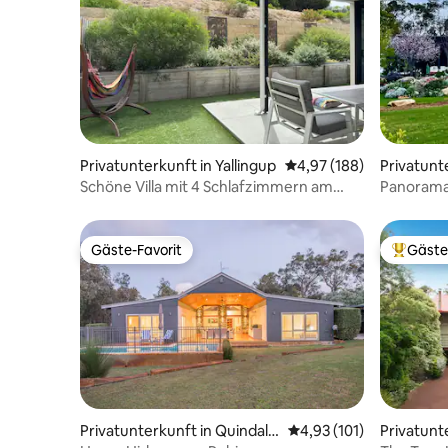
Privatunterkunft in Yallingup
Durchschnittliche Bewe
4,97 (188)
Privatunt
p
Schöne Villa mit 4 Schlafzimmern am
Panorama
Strand in Yallingup
Gäste-Favorit
Gäste
Gäste-Favorit
Beliebte
Privatunterkunft in Quindalu
Durchschnittliche Bew
4,93 (101)
Privatunt