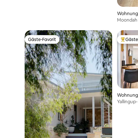
Wohnung 
Moondah 
Gäste-Favorit
Gäste
Gäste-Favorit
Beliebte
Wohnung i
Yallingup-
Atembera
Paare