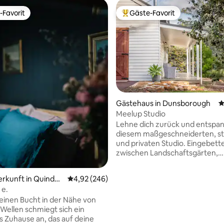
-Favorit
Gäste-Favorit
r Gäste-Favorit.
Beliebter Gäste-Favorit.
rtung: 4,98 von 5, 243 Bewertungen
Gästehaus in Dunsborough
D
Meelup Studio
Lehne dich zurück und entspan
diesem maßgeschneiderten, sti
und privaten Studio. Eingebett
zwischen Landschaftsgärten,
natürlichem Wald, reichlich vo
Tierwelt und alles innerhalb ein
erkunft in Quindal
Durchschnittliche Bewertung: 4,92 von 5, 2
4,92 (246)
minütigen Fahrt zur Stadt ode
 e.
Strand. Meelup-Strand!! Wache
kleinen Bucht in der Nähe von
Vogelgesang auf, spaziere dur
Wellen schmiegt sich ein
Wald oder setze dich einfach au
 Zuhause an, das auf deine
Terrasse und genieße die friedl