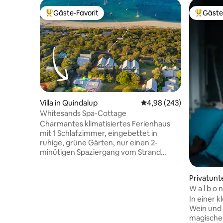
Gäste-Favorit
Gäste
Beliebter Gäste-Favorit.
Beliebte
Villa in Quindalup
Durchschnittliche Bewe
4,98 (243)
Whitesands Spa-Cottage
Charmantes klimatisiertes Ferienhaus
mit 1 Schlafzimmer, eingebettet in
ruhige, grüne Gärten, nur einen 2-
minütigen Spaziergang vom Strand
entfernt. Verfügt über ein Kingsize-Bett
mit Bettwäsche in Hotelqualität, ein
Privatunt
geräumiges Badezimmer mit Spa-
up
W a l b o n
Badewanne, einen privaten Grill und
In einer 
Sitzgelegenheiten im Freien. Genieße
Wein und 
Smart-TV, Starlink und Stan. Ein
magisches
malerischer 3,7 km langer Spaziergang