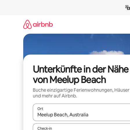
Zu
Inhalten
springen
Unterkünfte in der Nähe
von Meelup Beach
Buche einzigartige Ferienwohnungen, Häuser
und mehr auf Airbnb.
Ort
Wenn Ergebnisse verfügbar sind, navigiere mit d
Check-in