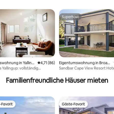
Superhost
Superhost
wohnung in Yalling
Durchschnittliche Bewertung: 4,71 von 5, 
4,71 (86)
Eigentumswohnung in Broad
water
 Yallingup: vollständig
Sandbar Cape View Resort Hot
rtung: 4,94 von 5, 321 Bewertungen
ndige Wohnung
Familienfreundliche Häuser mieten
-Favorit
Gäste-Favorit
r Gäste-Favorit.
Gäste-Favorit