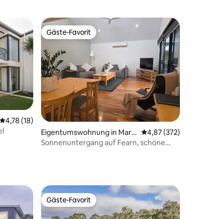
Gäste-Favorit
Gäste-Favorit
86 Bewertungen
Durchschnittliche Bewertung: 4,78 von 5, 18 Bewertungen
4,78 (18)
el
Eigentumswohnung in Marg
Durchschnittliche Bew
4,87 (372)
aret River
Sonnenuntergang auf Fearn, schöne
Wohnung mit 2 Schlafzimmern und
Whirlpool-Badewanne
Gäste-Favorit
Gäste-Favorit