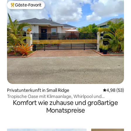
Gäste-Favorit
Beliebter Gäste-Favorit.
Privatunterkunft in Small Ridge
Durchschnittl
4,98 (53)
Tropische Oase mit Klimaanlage, Whirlpool und
Komfort wie zuhause und großartige
entspannendem Aufenthalt
Monatspreise