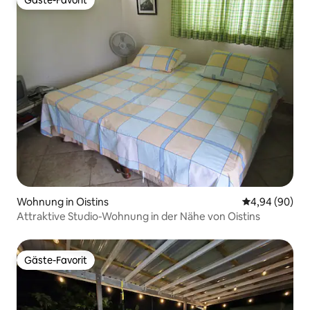
Gäste-Favorit
Gäste-Favorit
Wohnung in Oistins
Durchschnittl
4,94 (90)
Attraktive Studio-Wohnung in der Nähe von Oistins
Gäste-Favorit
Gäste-Favorit