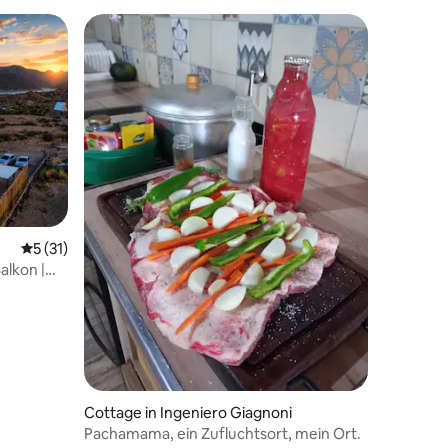
18 Bewertungen
Durchschnittliche Bewertung: 5 von 5, 31 Bewertungen
5 (31)
alkon |
Cottage in Ingeniero Giagnoni
Pachamama, ein Zufluchtsort, mein Ort.