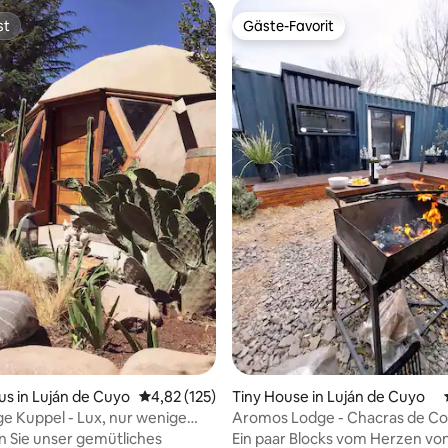
st
Gäste-Favorit
st
Gäste-Favorit
wertung: 4,67 von 5, 3 Bewertungen
s in Luján de Cuyo
Durchschnittliche Bewertung: 4,82 von 5, 1
4,82 (125)
Tiny House in Luján de Cuyo
ige Kuppel - Lux, nur wenige
Aromos Lodge - Chacras de Cor
von den besten Winneries
 Sie unser gemütliches
Ein paar Blocks vom Herzen vo