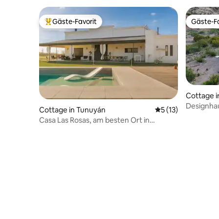
Gäste-Favorit
Gäste-Fa
Beliebter Gäste-Favorit.
Gäste-Fa
Cottage in
Designhau
Cottage in Tunuyán
Durchschnittliche
5 (13)
Freien
Casa Las Rosas, am besten Ort in
Argentinien