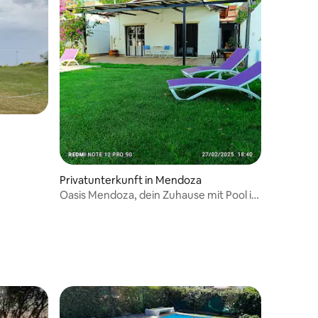
Privatunterkunft in Mendoza
Oasis Mendoza, dein Zuhause mit Pool in
der Stadt.
 4 Bewertungen