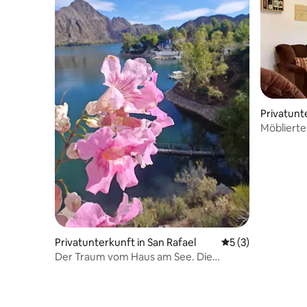
Privatunt
Möbliertes
Privatunterkunft in San Rafael
Durchschnittliche
5 (3)
Der Traum vom Haus am See. Die
Reyunos