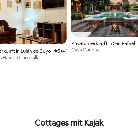
Privatunterkunft in San Rafael
Casa Gaucho
erkunft in Luján de Cuyo
Durchschnittliche Bewertung: 5 von 5,
5 (4)
 Haus in Carrodilla
 Bewertung: 5 von 5, 3 Bewertungen
Cottages mit Kajak