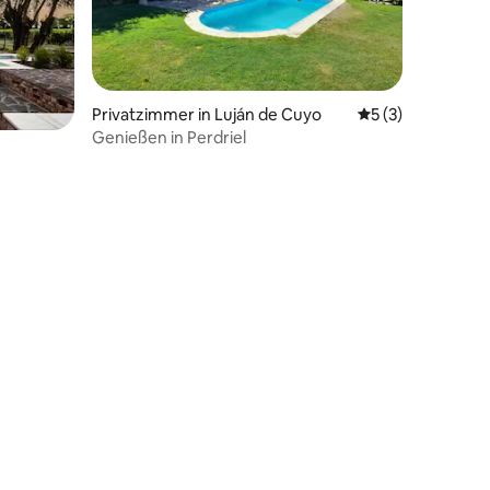
Privatzimmer in Luján de Cuyo
Durchschnittlich
5 (3)
Genießen in Perdriel
 4 Bewertungen