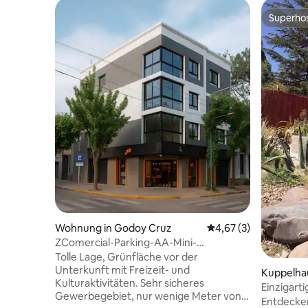
Superho
Superho
Wohnung in Godoy Cruz
Durchschnittliche Be
4,67 (3)
ZComercial-Parking-AA-Mini-
Schwimmbad-RBlanca-Aufzug
Tolle Lage, Grünfläche vor der
Unterkunft mit Freizeit- und
Kuppelhau
Kulturaktivitäten. Sehr sicheres
Einzigart
Gewerbegebiet, nur wenige Meter von
Schritte 
Entdecken