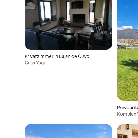
Privatzimmer in Luján de Cuyo
Casa Yaqui
Privatunt
uyo
Komplex V
und in de