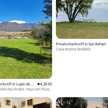
Privatunterkunft in San Rafael
Casa Nostra Seeblick
erkunft in Luján de C
Durchschnittliche Bewertung: 4,25 von 5,
4,25 (4)
ista los Andes. Haus am Fluss
n Bergen.