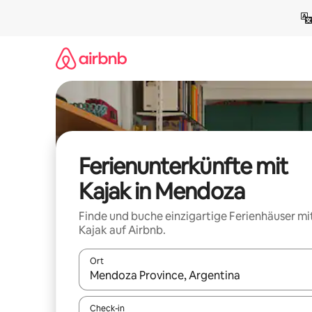
Zu
Inhalten
springen
Ferienunterkünfte mit
Kajak in Mendoza
Finde und buche einzigartige Ferienhäuser mi
Kajak auf Airbnb.
Ort
Wenn Ergebnisse verfügbar sind, navigiere mit d
Check-in