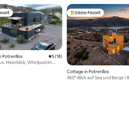
vorit
Gäste-Favorit
vorit
Beliebter Gäste-Favorit.
 Potrerillos
Durchschnittliche Bewertung: 5 von 5, 
5 (18)
s. Meerblick, Whirlpool im
 Bewertung: 5 von 5, 13 Bewertungen
Cottage in Potrerillos
360°-Blick auf See und Berge | B
Kamin