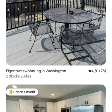
Eigentumswohnung in Washington
Durchschnitt
4,81 (26)
2 Blocks 2 Alles!
Gäste-Favorit
Beliebter Gäste-Favorit.