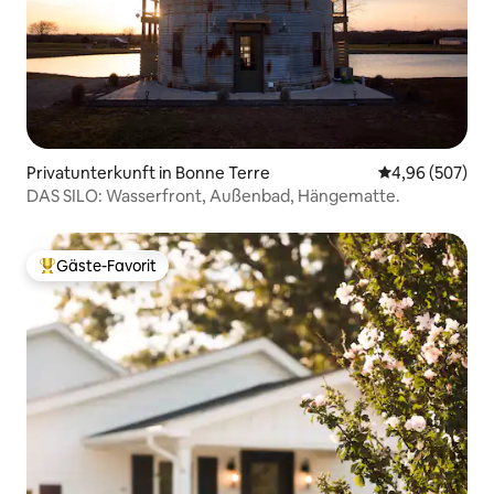
Privatunterkunft in Bonne Terre
Durchschnittli
4,96 (507)
DAS SILO: Wasserfront, Außenbad, Hängematte.
Gäste-Favorit
Beliebter Gäste-Favorit.