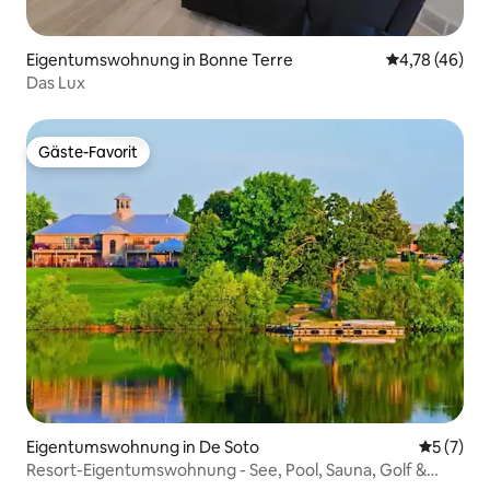
Eigentumswohnung in Bonne Terre
Durchschnitt
4,78 (46)
Das Lux
Gäste-Favorit
Gäste-Favorit
Eigentumswohnung in De Soto
Durchsch
5 (7)
Resort-Eigentumswohnung - See, Pool, Sauna, Golf &