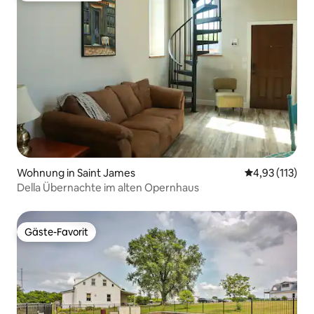
Wohnung in Saint James
Durchschnittl
4,93 (113)
Della Übernachte im alten Opernhaus
Gäste-Favorit
Gäste-Favorit