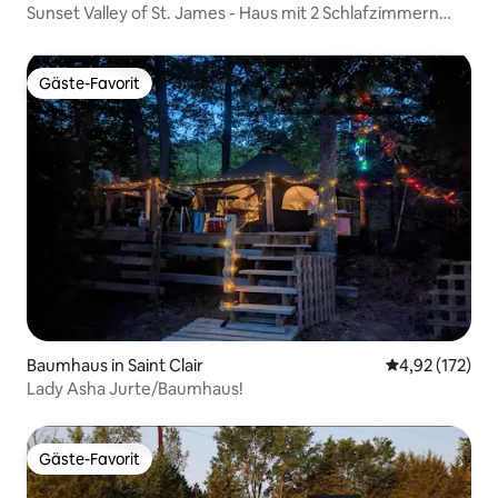
Sunset Valley of St. James - Haus mit 2 Schlafzimmern
und 1 Bad
Gäste-Favorit
Gäste-Favorit
Baumhaus in Saint Clair
Durchschnittl
4,92 (172)
Lady Asha Jurte/Baumhaus!
Gäste-Favorit
Gäste-Favorit