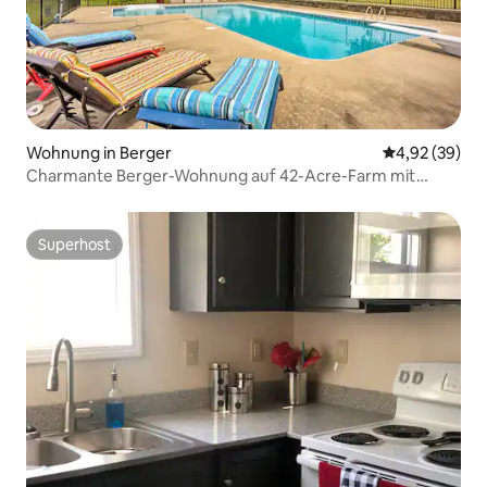
Wohnung in Berger
Durchschnittl
4,92 (39)
Charmante Berger-Wohnung auf 42-Acre-Farm mit
Poolzugang
Superhost
Superhost