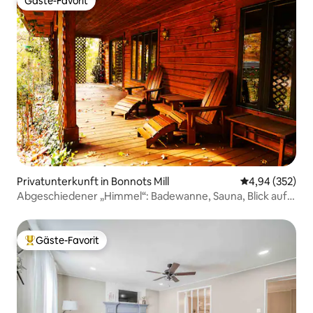
Gäste-Favorit
Gäste-Favorit
Privatunterkunft in Bonnots Mill
Durchschnittli
4,94 (352)
Abgeschiedener „Himmel“: Badewanne, Sauna, Blick auf
den Sonnenuntergang
Gäste-Favorit
Beliebter Gäste-Favorit.