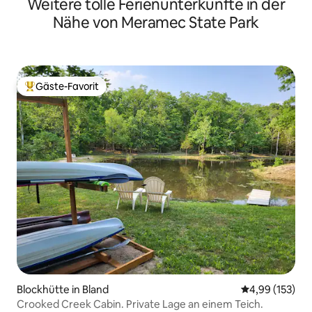
Weitere tolle Ferienunterkünfte in der
Nähe von Meramec State Park
Gäste-Favorit
Beliebter Gäste-Favorit.
Blockhütte in Bland
Durchschnittl
4,99 (153)
Crooked Creek Cabin. Private Lage an einem Teich.