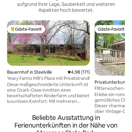
aufgrund ihrer Lage, Sauberkeit und weiteren
Aspekten hoch bewertet.
Gäste-Favorit
Gäste-Favorit
Beliebter Gäste-Favorit.
Gäste-Favorit
Bauernhof in Steelville
Durchschnittliche Bewertung: 4
4,98 (171)
Yeary Farms Milt's Place mit Privatstrand!
Privatunterkunft i
Diese maßgeschneiderte Unterkunft ist
Flitterwochen-Sui
eine Ozark-Oase inmitten einer
im Wald
Erlebe ein romant
bewirtschafteten Rinderfarm und bietet
gemütliches Chale
luxuriösen Komfort. Mit mehreren
Dieser charmante
Terrassen, Veranden und Aussichten
über Vintage-Dek
aus jedem Fenster ist dieses Haus der
Beliebte Ausstattung in
Annehmlichkeiten,
perfekte Rückzugsort für romantische
angenehmen Aufen
Rückzugsorte, Familie und Freunde, um
Ferienunterkünften in der Nähe von
Entspanne dich dr
sich zu entspannen und Erinnerungen