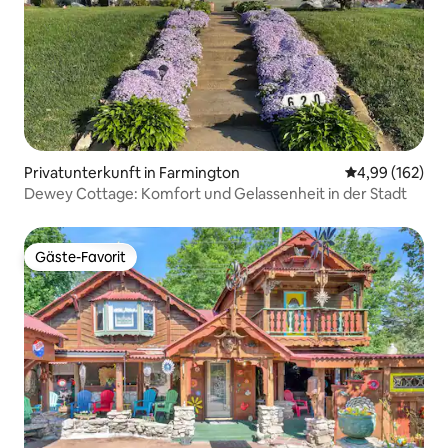
Privatunterkunft in Farmington
Durchschnittli
4,99 (162)
Dewey Cottage: Komfort und Gelassenheit in der Stadt
Gäste-Favorit
Gäste-Favorit