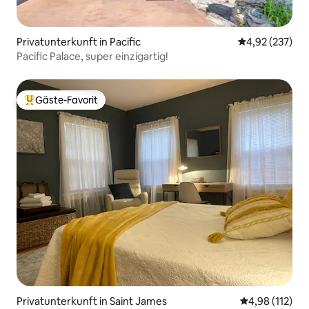
Privatunterkunft in Pacific
Durchschnittli
4,92 (237)
Pacific Palace, super einzigartig!
Gäste-Favorit
Beliebter Gäste-Favorit.
Privatunterkunft in Saint James
Durchschnittl
4,98 (112)