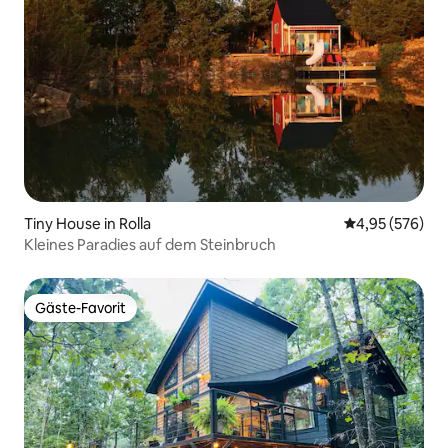
Tiny House in Rolla
Durchschnittli
4,95 (576)
Kleines Paradies auf dem Steinbruch
Gäste-Favorit
Gäste-Favorit