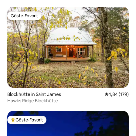
Gäste-Favorit
Gäste-Favorit
Blockhütte in Saint James
Durchschnittli
4,84 (179)
Hawks Ridge Blockhütte
Gäste-Favorit
Beliebter Gäste-Favorit.