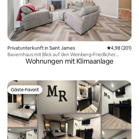
Privatunterkunft in Saint James
Durchschnittli
4,98 (201)
Bauernhaus mit Blick auf den Weinberg•Friedlicher
Wohnungen mit Klimaanlage
Rückzugsort•Feuerstelle
Gäste-Favorit
Gäste-Favorit