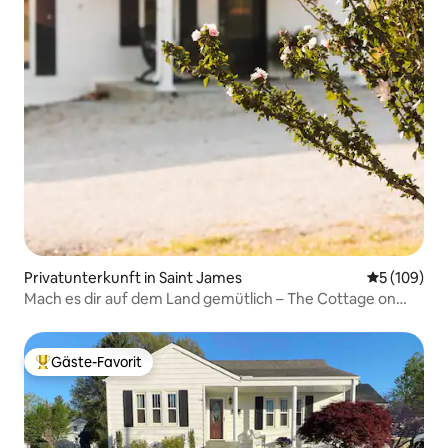
Privatunterkunft in Saint James
Durchschnit
5 (109)
Mach es dir auf dem Land gemütlich – The Cottage on
Luca Hill
Gäste-Favorit
Beliebter Gäste-Favorit.