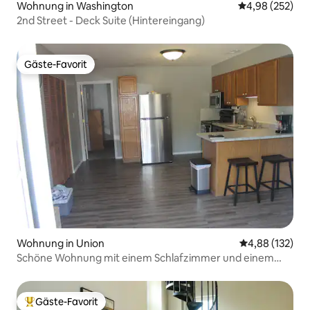
Wohnung in Washington
Durchschnittli
4,98 (252)
2nd Street - Deck Suite (Hintereingang)
Gäste-Favorit
Gäste-Favorit
Wohnung in Union
Durchschnittl
4,88 (132)
Schöne Wohnung mit einem Schlafzimmer und einem
Bad in der Nähe der Stadt.
Gäste-Favorit
Beliebter Gäste-Favorit.