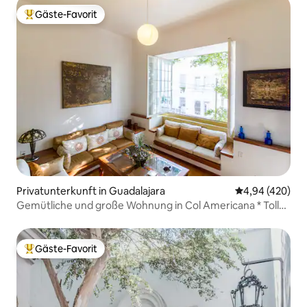
Gäste-Favorit
Beliebter Gäste-Favorit.
Privatunterkunft in Guadalajara
Durchschnittli
4,94 (420)
Gemütliche und große Wohnung in Col Americana * Tolle
Lage
Gäste-Favorit
Beliebter Gäste-Favorit.