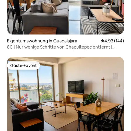
Eigentumswohnung in Guadalajara
Durchschnittli
4,93 (144)
8C | Nur wenige Schritte von Chapultepec entfernt |
Stadtpanorama
Gäste-Favorit
Gäste-Favorit