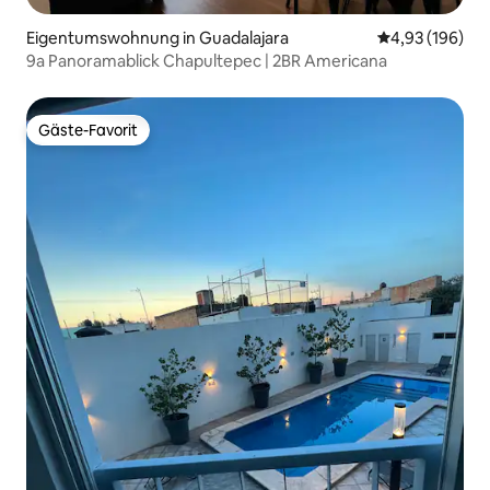
Eigentumswohnung in Guadalajara
Durchschnittli
4,93 (196)
9a Panoramablick Chapultepec | 2BR Americana
Gäste-Favorit
Gäste-Favorit