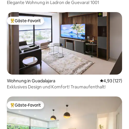
Elegante Wohnung in Ladron de Guevara! 1001
Gäste-Favorit
Beliebter Gäste-Favorit.
Wohnung in Guadalajara
Durchschnittl
4,93 (127)
Exklusives Design und Komfort! Traumaufenthalt!
Gäste-Favorit
Beliebter Gäste-Favorit.