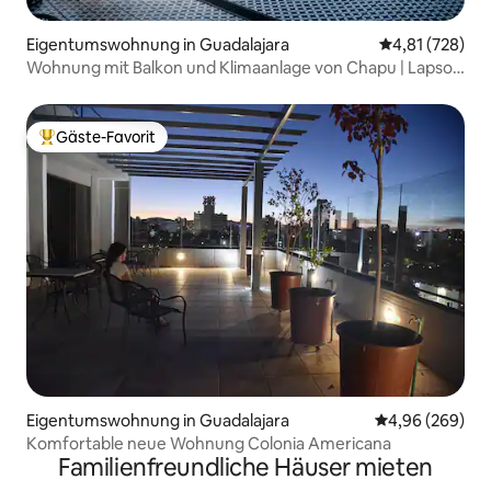
Eigentumswohnung in Guadalajara
Durchschnittl
4,81 (728)
Wohnung mit Balkon und Klimaanlage von Chapu | Lapso
at Alarcón
Gäste-Favorit
Beliebter Gäste-Favorit.
Eigentumswohnung in Guadalajara
Durchschnittli
4,96 (269)
Komfortable neue Wohnung Colonia Americana
Familienfreundliche Häuser mieten