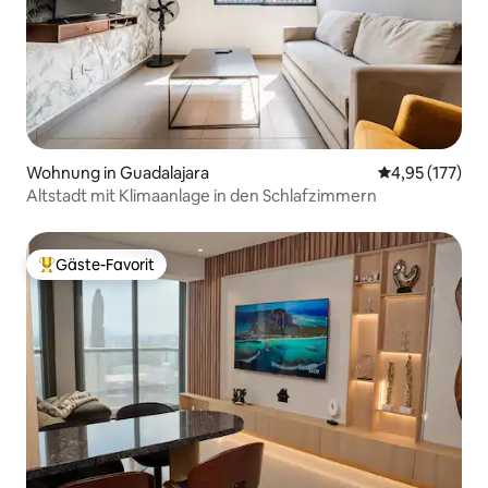
Wohnung in Guadalajara
Durchschnittl
4,95 (177)
Altstadt mit Klimaanlage in den Schlafzimmern
Gäste-Favorit
Beliebter Gäste-Favorit.