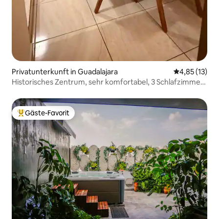
Privatunterkunft in Guadalajara
Durchschnitt
4,85 (13)
Historisches Zentrum, sehr komfortabel, 3 Schlafzimmer,
3 Badezimmer
Gäste-Favorit
Beliebter Gäste-Favorit.