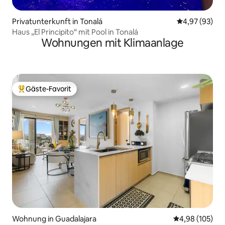
Privatunterkunft in Tonalá
Durchschnittl
4,97 (93)
Haus „El Principito“ mit Pool in Tonalá
Wohnungen mit Klimaanlage
Gäste-Favorit
Beliebter Gäste-Favorit.
Wohnung in Guadalajara
Durchschnittli
4,98 (105)