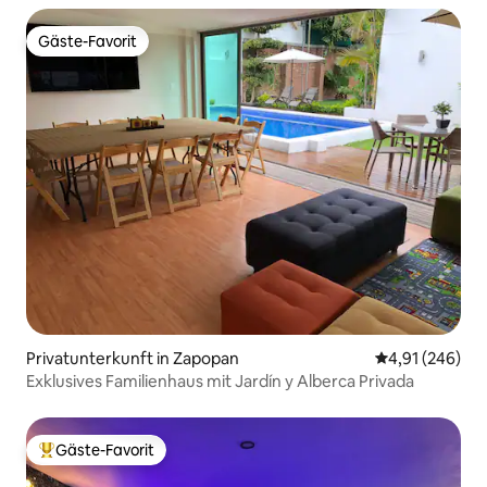
Gäste-Favorit
Gäste-Favorit
Privatunterkunft in Zapopan
Durchschnittli
4,91 (246)
Exklusives Familienhaus mit Jardín y Alberca Privada
Gäste-Favorit
Beliebter Gäste-Favorit.