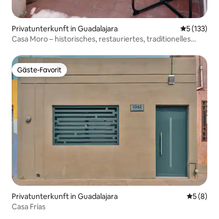
Privatunterkunft in Guadalajara
Durchschni
5 (133)
Casa Moro – historisches, restauriertes, traditionelles
Anwesen
Gäste-Favorit
Gäste-Favorit
Privatunterkunft in Guadalajara
Durchschn
5 (8)
Casa Frías