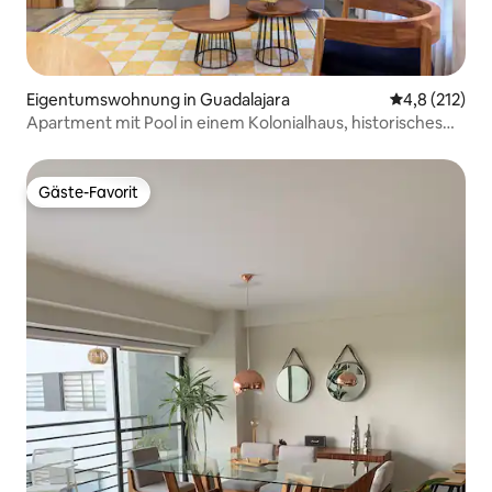
Eigentumswohnung in Guadalajara
Durchschnitt
4,8 (212)
Apartment mit Pool in einem Kolonialhaus, historisches
Zentrum
Gäste-Favorit
Gäste-Favorit