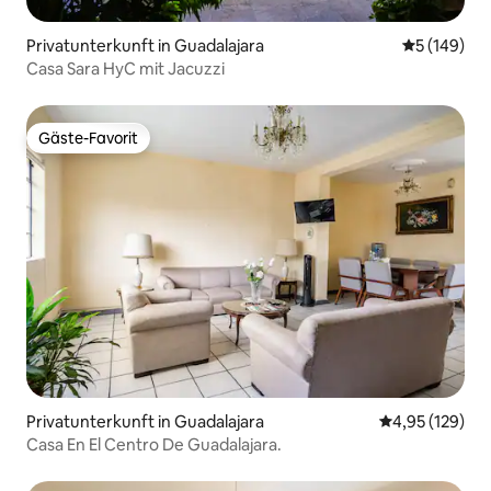
Privatunterkunft in Guadalajara
Durchschnit
5 (149)
Casa Sara HyC mit Jacuzzi
Gäste-Favorit
Gäste-Favorit
Privatunterkunft in Guadalajara
Durchschnittl
4,95 (129)
Casa En El Centro De Guadalajara.