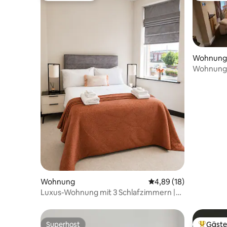
Wohnung
Wohnung 
Wohnung
Durchschnittliche Bew
4,89 (18)
Luxus-Wohnung mit 3 Schlafzimmern |
Parkplatz | WLAN | Strand & Liverpool
Superhost
Gäste