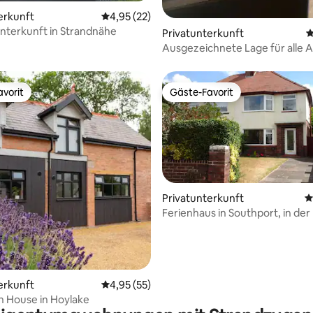
erkunft
Durchschnittliche Bewertung: 4,95 von 5, 
4,95 (22)
nterkunft in Strandnähe
 Bewertung: 5 von 5, 15 Bewertungen
Privatunterkunft
D
Ausgezeichnete Lage für alle 
Urlaub!
vorit
Gäste-Favorit
vorit
Gäste-Favorit
Privatunterkunft
D
Ferienhaus in Southport, in de
Liverpool.
ertung: 4,89 von 5, 111 Bewertungen
erkunft
Durchschnittliche Bewertung: 4,95 von 5, 
4,95 (55)
 House in Hoylake