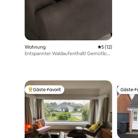
Wohnung
Durchschnittliche
5 (12)
Entspannter Waldaufenthalt! Gemütlich,
ruhig & Parkplatz!
Gäste-Favorit
Gäste-Fa
Beliebter Gäste-Favorit.
Gäste-Fa