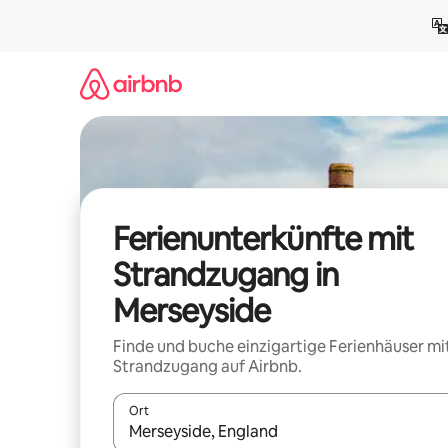
Zu
Inhalten
springen
Ferienunterkünfte mit
Strandzugang in
Merseyside
Finde und buche einzigartige Ferienhäuser mi
Strandzugang auf Airbnb.
Ort
Wenn Ergebnisse verfügbar sind, navigiere mit d