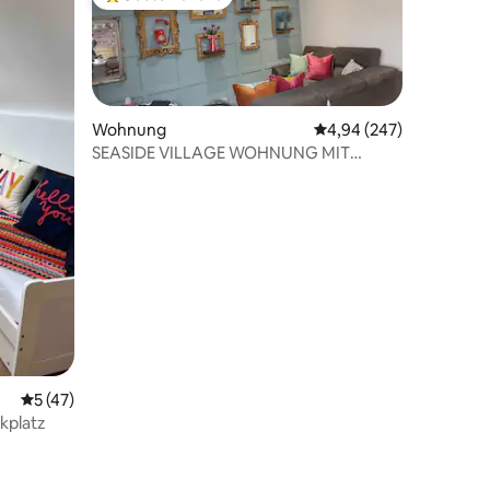
Beliebter Gäste-Favorit.
Wohnung
Durchschnittliche Bew
4,94 (247)
SEASIDE VILLAGE WOHNUNG MIT
PARKPLATZ VOR ORT
04 Bewertungen
Durchschnittliche Bewertung: 5 von 5, 47 Bewertungen
5 (47)
kplatz