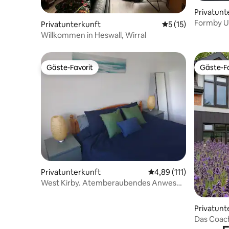
Privatunt
Formby U
Privatunterkunft
Durchschnittliche
5 (15)
Willkommen in Heswall, Wirral
Gäste-Favorit
Gäste-Fa
Gäste-Favorit
Gäste-Fa
Privatunterkunft
Durchschnittliche Bew
4,89 (111)
West Kirby. Atemberaubendes Anwesen
in Strandnähe
Privatunt
Das Coach