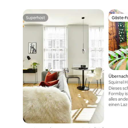
Superhost
Gäste-Fa
Superhost
Gäste-Fa
Übernach
Squirrel 
Formby, L
Dieses sc
Formby is
alles ande
einen Laz
genießen 
Blockhaus
800 m ent
Strand vo