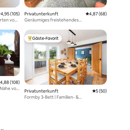
22 Bewertungen
urchschnittliche Bewertung: 4,95 von 5, 105 Bewertungen
4,95 (105)
Privatunterkunft
Durchschnittliche Be
4,87 (68)
Arten von
Geräumiges freistehendes
Einfamilienhaus in Formby
Gäste-Favorit
Beliebter Gäste-Favorit.
urchschnittliche Bewertung: 4,88 von 5, 108 Bewertungen
4,88 (108)
r Nähe von
Privatunterkunft
Durchschnittliche
5 (50)
Formby 3-Bett | Familien- &
hundefreundlich | In Strandnähe
55 Bewertungen