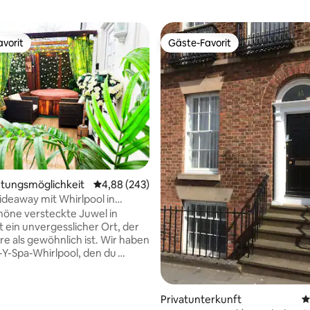
vorit
Gäste-Favorit
vorit
Gäste-Favorit
tungsmöglichkeit
Durchschnittliche Bewertung: 4,88 von 5, 2
4,88 (243)
Hideaway mit Whirlpool in
iverpool
höne versteckte Juwel in
t ein unvergesslicher Ort, der
re als gewöhnlich ist. Wir haben
-Y-Spa-Whirlpool, den du
kannst. Gestaltet wie ein
. Formby Pinewoods ist nur
fernt. Der preisgekrönte
Privatunterkunft
D
n Formby liegt nur 20