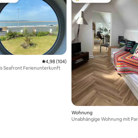
r Gäste-Favorit.
Beliebter Gäste-Favorit.
Durchschnittliche Bewertung: 4,98 von 5, 1
4,98 (104)
 Seafront Ferienunterkunft
Wohnung
Unabhängige Wohnung mit Par