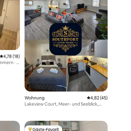
41 Bewertungen
Durchschnittliche Bewertung: 4,78 von 5, 18 Bewertungen
4,78 (18)
immern · 4
ron Men
Wohnung
Durchschnittliche Be
4,82 (45)
Lakeview Court, Meer- und Seeblick,
kostenlose Parkplätze
Gäste-Favorit