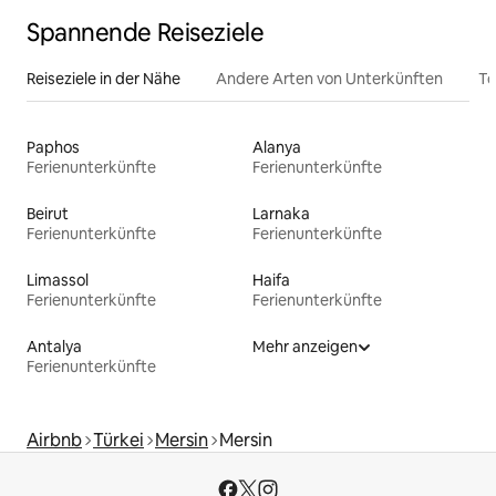
Spannende Reiseziele
Reiseziele in der Nähe
Andere Arten von Unterkünften
To
Paphos
Alanya
Ferienunterkünfte
Ferienunterkünfte
Beirut
Larnaka
Ferienunterkünfte
Ferienunterkünfte
Limassol
Haifa
Ferienunterkünfte
Ferienunterkünfte
Antalya
Mehr anzeigen
Ferienunterkünfte
Airbnb
Türkei
Mersin
Mersin