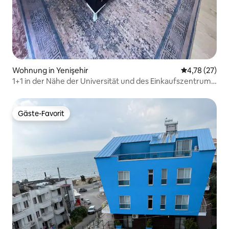
Wohnung in Yenişehir
Durchschnitt
4,78 (27)
1+1 in der Nähe der Universität und des Einkaufszentrums
Sayapark
Gäste-Favorit
Gäste-Favorit