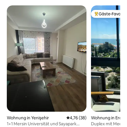
Gäste-Favorit
Beliebter Gäste-F
Wohnung in Yenişehir
Durchschnittliche Bewertung: 
4,76 (38)
Wohnung in Erdem
1+1 Mersin Universität und Sayapark
Duplex mit Meerbl