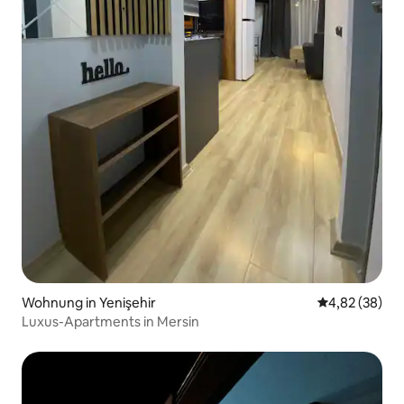
Wohnung in Yenişehir
Durchschnittl
4,82 (38)
Luxus-Apartments in Mersin