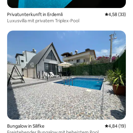
Privatunterkunft in Erdemli
Durchschnitt
4,58 (33)
Luxusvilla mit privatem Triplex-Pool
Bungalow in Silifke
Durchschnitt
4,84 (19)
Freistehender Bungalow mit beheiztem Pool